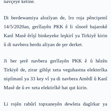
navçeyê ketine.
Di berdewamiya alozîyan de, îro roja pêncişemî
14/5/2020an, gerîlayên PKK ê li sînorê bajarokê
Kanî Masê êrîşî binkeyeke leşkirî ya Tirkiyê kirin
û di navbera herdu aliyan de şer derket.
Ji ber şerê navbera gerîlayên PKK ê û hêzên
Tirkiyê de, zirar gihîşt xeta veguhastna elekterîka
niştîmanî ya 33 key vî ya di navbera Amêdî û Kanî
Masê de û ev xeta elektirîkê hat qut kirin.
Li rojên rabûrî topxaneyên dewleta dagîrkar ya