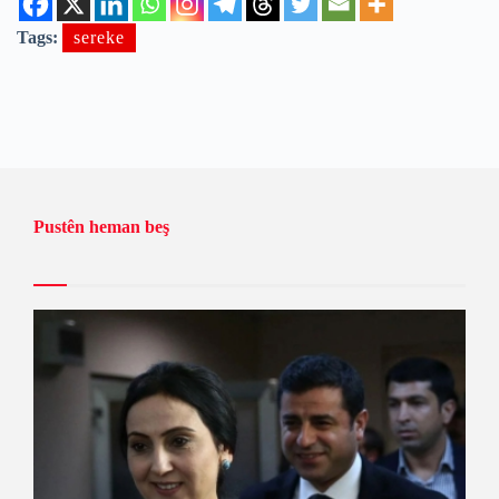
Tags:
sereke
Pustên heman beş