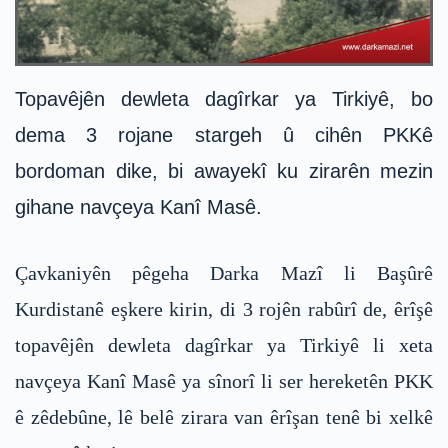
Topavêjên dewleta dagîrkar ya Tirkiyê, bo
dema 3 rojane stargeh û cihên PKKê
bordoman dike, bi awayekî ku zirarên mezin
gihane navçeya Kanî Masê.
Çavkaniyên pêgeha Darka Mazî li Başûrê
Kurdistanê eşkere kirin, di 3 rojên rabûrî de, êrîşê
topavêjên dewleta dagîrkar ya Tirkiyê li xeta
navçeya Kanî Masê ya sînorî li ser hereketên PKK
ê zêdebûne, lê belê zirara van êrîşan tenê bi xelkê