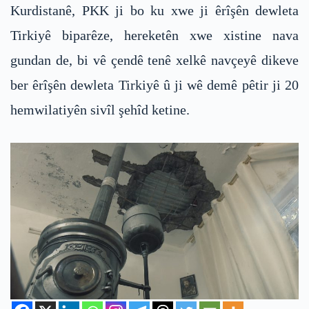
Kurdistanê, PKK ji bo ku xwe ji êrîşên dewleta
Tirkiyê biparêze, hereketên xwe xistine nava
gundan de, bi vê çendê tenê xelkê navçeyê dikeve
ber êrîşên dewleta Tirkiyê û ji wê demê pêtir ji 20
hemwilatiyên sivîl şehîd ketine.