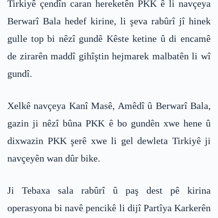
Tirkiyê çendîn caran hereketên PKK ê li navçeya
Berwarî Bala hedef kirine, li şeva rabûrî jî hinek
gulle top bi nêzî gundê Kêste ketine û di encamê
de zirarên maddî gihîştin hejmarek malbatên li wî
gundî.
Xelkê navçeya Kanî Masê, Amêdî û Berwarî Bala,
gazin ji nêzî bûna PKK ê bo gundên xwe hene û
dixwazin PKK şerê xwe li gel dewleta Tirkiyê ji
navçeyên wan dûr bike.
Ji Tebaxa sala rabûrî û paş dest pê kirina
operasyona bi navê pencikê li dijî Partîya Karkerên