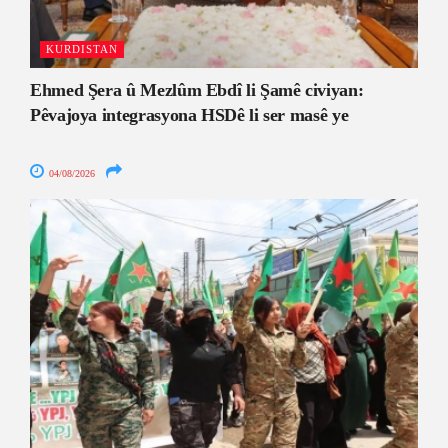
KURDISTAN
Ehmed Şera û Mezlûm Ebdî li Şamê civiyan:
Pêvajoya integrasyona HSDê li ser masê ye
04/08/2026