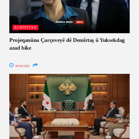
KURDISTAN
Projeqanûna Çarçoveyê dê Demîrtaş û Yuksekdag
azad bike
06/08/2026