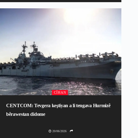
CÎHAN
CENTCOM: Tevgera keştiyan a li tengava Hurmizê
bêrawestan didome
20/06/2026