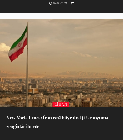
07/06/2026
CÎHAN
New York Times: Îran razî bûye dest ji Uranyuma
zengînkirî berde