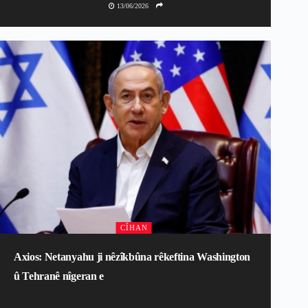
13/06/2026
CÎHAN
Axios: Netanyahu ji nêzîkbûna rêkeftina Washington
û Tehranê nîgeran e