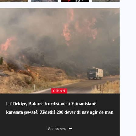
CÎHAN
Li Tirkiye, Bakurê Kurdistanê û Yûnanistanê
karesata şewatê: Zêdetirî 200 dever di nav agir de man
01/08/2026