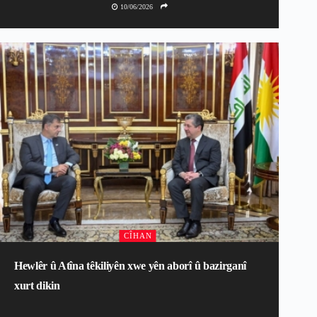
10/06/2026
CÎHAN
Hewlêr û Atîna têkiliyên xwe yên aborî û bazirganî
xurt dikin