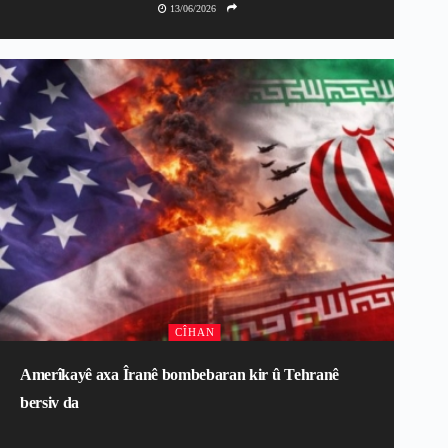
13/06/2026
CÎHAN
Amerîkayê axa Îranê bombebaran kir û Tehranê
bersiv da