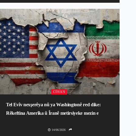
CÎHAN
Tel Evîv nexşerêya nû ya Washingtonê red dike:
Rêkeftina Amerîka û Îranê metirsiyeke mezin e
14/06/2026