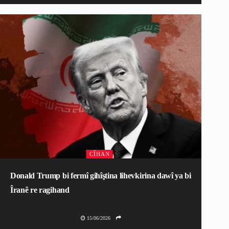
CÎHAN
Donald Trump bi fermî gihîştina lihevkirina dawî ya bi
Îranê re ragihand
15/06/2026