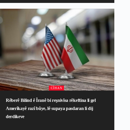
CÎHAN
Rêberê Bilind ê Îranê bi reşnivîsa rêkeftina li gel
Amerîkayê razî bûye, lê supaya pasdaran li dij
derdikeve