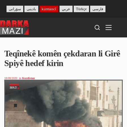
Skip
to
سۆرانی
بادینی
kurmancî
عربي
Türkçe
فارسی
content
Teqînekê komên çekdaran li Girê
Spiyê hedef kirin
18/08/2020
in
Kurdistan