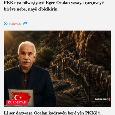
PKKe ya hilweşiyayî: Eger Ocalan yasaya çarçoveyê
birêve nebe, nayê cîbicîkirin
09/08/2026
KURDISTAN
Li ser daxwaza Öcalan kadroyên berê yên PKKê ji