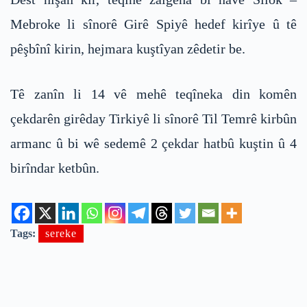
Mebroke li sînorê Girê Spiyê hedef kirîye û tê
pêşbînî kirin, hejmara kuştîyan zêdetir be.
Tê zanîn li 14 vê mehê teqîneka din komên
çekdarên girêday Tirkiyê li sînorê Til Temrê kirbûn
armanc û bi wê sedemê 2 çekdar hatbû kuştin û 4
birîndar ketbûn.
Tags:
sereke