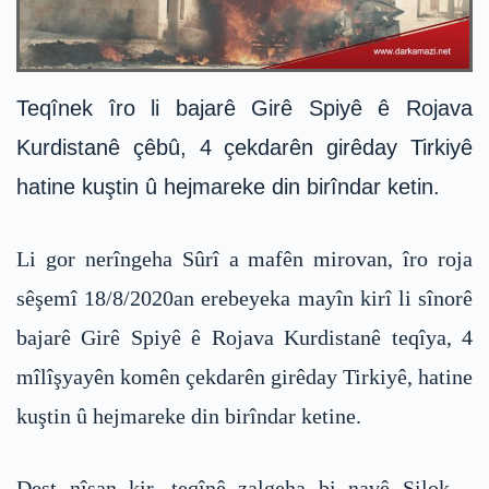
Teqînek îro li bajarê Girê Spiyê ê Rojava
Kurdistanê çêbû, 4 çekdarên girêday Tirkiyê
hatine kuştin û hejmareke din birîndar ketin.
Li gor nerîngeha Sûrî a mafên mirovan, îro roja
sêşemî 18/8/2020an erebeyeka mayîn kirî li sînorê
bajarê Girê Spiyê ê Rojava Kurdistanê teqîya, 4
mîlîşyayên komên çekdarên girêday Tirkiyê, hatine
kuştin û hejmareke din birîndar ketine.
Dest nîşan kir, teqînê zalgeha bi navê Silok –