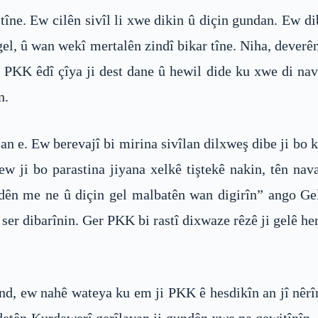
 tîne. Ew cilên sivîl li xwe dikin û diçin gundan. Ew
el, û wan wekî mertalên zindî bikar tîne. Niha, deverê
. PKK êdî çîya ji dest dane û hewil dide ku xwe di na
n.
n e. Ew berevajî bi mirina sivîlan dilxweş dibe ji bo k
w ji bo parastina jiyana xelkê tiştekê nakin, tên na
dên me ne û diçin gel malbatên wan digirîn” ango Gel
 ser dibarînin. Ger PKK bi rastî dixwaze rêzê ji gelê he
, ew nahê wateya ku em ji PKK ê hesdikîn an jî nêrînê