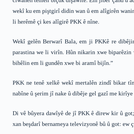
ciwanên temen biçûk dişawite. Em jiber çand û a
wekî ku em piştgirî didin wan û em alîgirên wanin
li herêmê çi kes alîgirê PKK ê nîne.
Wekî gelên Berwarî Bala, em ji PKKê re dibêjin
parastina we li virîn. Hûn nikarin xwe biparêzi
bihêlin em li gundên xwe bi aramî bijîn.”
PKK ne tenê xelkê wekî mertalên zindî bikar tîne
nabîne û şerim jî nake û dibêje gel gazî me kirîy
Di vê bûyera dawîyê de jî PKK ê direw kir û got;
xan beşdarî bernameya televizyonê bû û got: ew çû