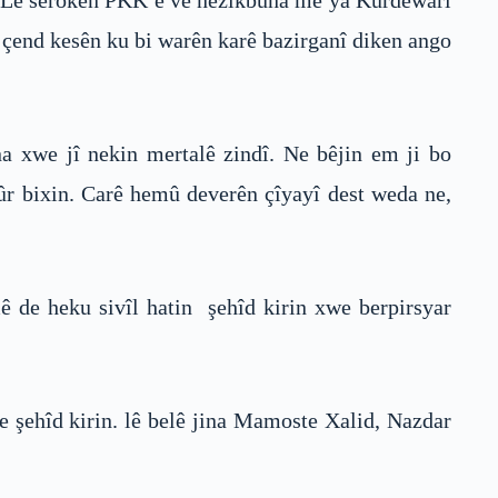
n. Lê serokên PKK ê vê nêzîkbûna me ya Kurdewarî
î çend kesên ku bi warên karê bazirganî diken ango
a xwe jî nekin mertalê zindî. Ne bêjin em ji bo
ûr bixin. Carê hemû deverên çîyayî dest weda ne,
mê de heku sivîl hatin şehîd kirin xwe berpirsyar
e şehîd kirin. lê belê jina Mamoste Xalid, Nazdar