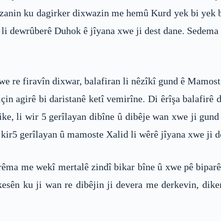
zanin ku dagirker dixwazin me hemû Kurd yek bi yek bi
 de li dewrûberê Duhok ê jîyana xwe ji dest dane. Sede
 re firavîn dixwar, balafiran li nêzîkî gund ê Mamost
in agirê bi daristanê ketî vemirîne. Di êrîşa balafirê 
ike, li wir 5 gerîlayan dibîne û dibêje wan xwe ji gund
kir5 gerîlayan û mamoste Xalid li wêrê jîyana xwe ji d
rêma me wekî mertalê zindî bikar bîne û xwe pê biparê
sên ku ji wan re dibêjin ji devera me derkevin, diken. 