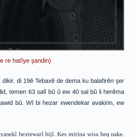
e re hatîye şandin)
ikir. di 19ê Tebaxê de dema ku balafirên şer
d, temen 63 salî bû û ew 40 sal bû li herêma
qawid bû. Wî bi hezar xwendekar avakirin, ew
yanekî bextewarî bijî. Kes mirina wisa heq nake.