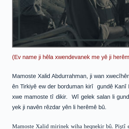
(Ev name ji hêla xwendevanek me yê ji herêma
Mamoste Xalid Abdurrahman, ji wan xwecîhên 
ên Tirkiyê ew der borduman kirî gundê Kanî 
xwe mamoste tî dikir. Wî gelek salan li gun
yek ji navên rêzdar yên li herêmê bû.
Mamoste Xalid mirinek wiha heqnekir bû. Piştî e