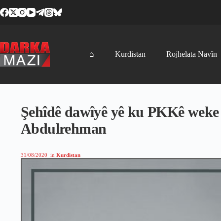
Skip
to
content
⌂
Kurdistan
Rojhelata Navîn
Şehîdê dawîyê yê ku PKKê weke M
Abdulrehman
31/08/2020
in
Kurdistan