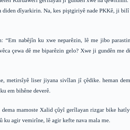
detên Kurdawerî gerîlayan ji gundên xwe na qewitînî
 diden dîyarkirin. Na, kes piştgiriyê nade PKKê, ji bil
: “Em nabêjîn ku xwe neparêzin, lê me jibo parastin
n vêca çewa dê me biparêzin gelo? Xwe ji gundên me d
, metirsîyê liser jiyana sivîlan jî çêdike. heman de
e ku em bihêne deverê.
 dema mamoste Xalid çûyî gerîlayan rizgar bike hatîy
 ku agir vemirîne, lê agir kefte nava mala me.