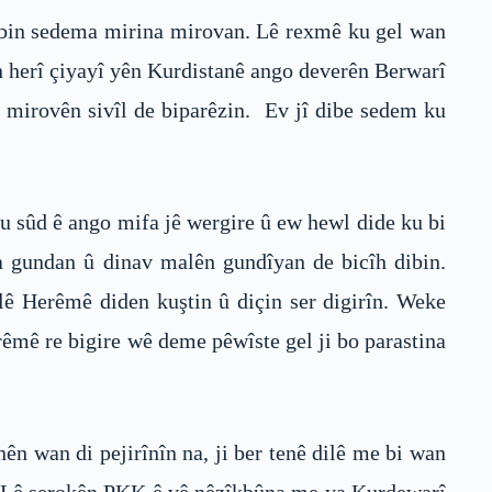
 dibin sedema mirina mirovan. Lê rexmê ku gel wan
n herî çiyayî yên Kurdistanê ango deverên Berwarî
v mirovên sivîl de biparêzin. Ev jî dibe sedem ku
u sûd ê ango mifa jê wergire û ew hewl dide ku bi
va gundan û dinav malên gundîyan de bicîh dibin.
ê Herêmê diden kuştin û diçin ser digirîn. Weke
rêmê re bigire wê deme pêwîste gel ji bo parastina
n wan di pejirînîn na, ji ber tenê dilê me bi wan