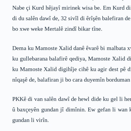
Nabe çi Kurd hêjayî mirinek wisa be. Em Kurd di
di du salên dawî de, 32 sivîl di êrîşên balefiran
bo xwe weke Mertalê zindî bikar tîne.
Dema ku Mamoste Xalid danê êvarê bi malbata xwe
ku gullebarana balafirê qediya, Mamoste Xalid diç
ku Mamoste Xalid digihîje cihê ku agir dest pê d
nîqaşê de, balafiran ji bo cara duyemîn borduman 
PKKê di van salên dawî de hewl dide ku gel li he
û baxçeyên gundan jî dimînin. Ew gefan li wan ke
gundan li virîn.