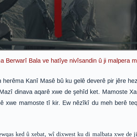
 Berwarî Bala ve hatîye nivîsandin û ji malpera m
herêma Kanî Masê bû ku gelê deverê pir jêre hez d
Mazî dinava aqarê xwe de şehîd ket. Mamoste Xali
dê xwe mamoste tî kir. Ew nêzîkî du meh berê te
wqas ked û xebat, wî dixwest ku di malbata xwe de ji