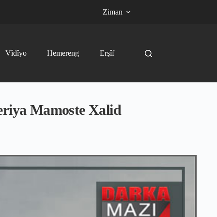
Ziman
Vîdîyo
Hemereng
Erşîf
weriya Mamoste Xalid