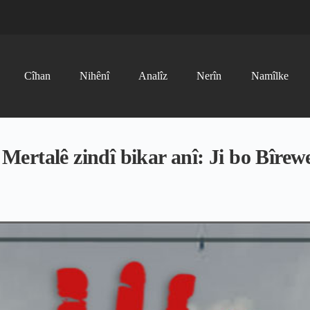
Cîhan
Nihênî
Analîz
Nerîn
Namîlke
ertalê zindî bikar anî: Ji bo Bîre