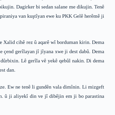
kujin. Dagirker bi sedan salane me dikujin. Tenê
ma piraniya van kuştîyan ewe ku PKK Gelê herêmê ji
e Xalid cihê rez û aqarê wî borduman kirin. Dema
de çend gerîlayan jî jîyana xwe ji dest dabû. Dema
 dûrbixin. Lê gerîla vê yekê qebûl nakin. Di dema
est dan.
ze. Ew ne tenê li gundên vala dimînin. Li mizgeft
û ji aliyekî din ve jî dibêjin em ji bo parastina