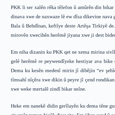
PKK li ser xalên rêka têlefon û amûrên din bikar
dinava xwe de naxwaze lê ew dîsa dikevine nava g
Bala û Behdînan, keftîye deste Artêşa Tirkiyê de
mirovên xwecihên herêmê jiyana xwe ji dest bide
Em niha dizanin ku PKK qet ne xema mirina sivîla
gelê herêmê re peywendîyeke hestiyar ava bike e
Dema ku kesên medenî mirin jî dibêjin “ev şehî
tîmsahî nîçêra xwe dikin û peyre jî çend rondikan
xwe weke mertalê zindî bikar neîne.
Heke em nanekê didin gerîlayên ku dema têne gund