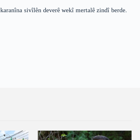
karanîna sivîlên deverê wekî mertalê zindî berde.