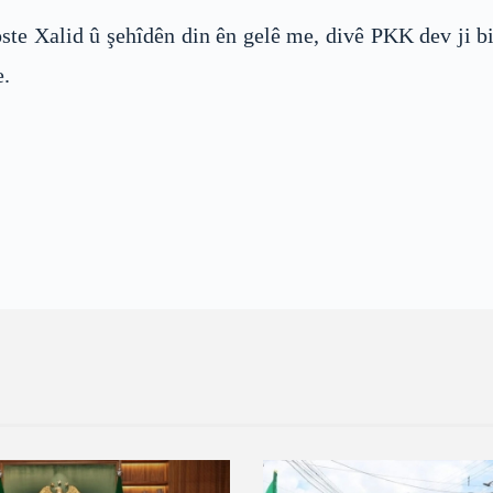
te Xalid û şehîdên din ên gelê me, divê PKK dev ji bi
e.