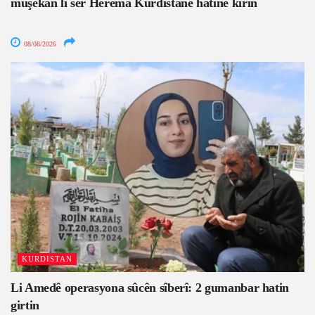
mûşekan li ser Herêma Kurdistanê hatine kirin
08/08/2026
KURDISTAN
Li Amedê operasyona sûcên sîberî: 2 gumanbar hatin
girtin