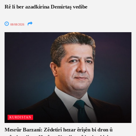
Rê li ber azadkirina Demirtaş vedibe
08/08/2026
KURDISTAN
Mesrûr Barzanî: Zêdetirî hezar êrîşên bi dron û