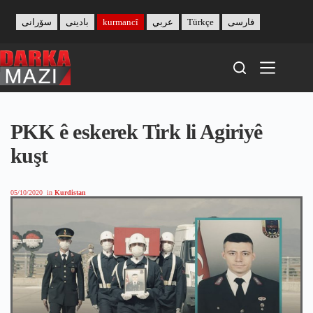
Skip
to
سۆرانی
بادینی
kurmancî
عربي
Türkçe
فارسی
content
PKK ê eskerek Tirk li Agiriyê
kuşt
05/10/2020
in
Kurdistan