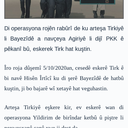
Di operasyona rojên rabûrî de ku arteşa Tirkiyê
li Bayezîdê a navçeya Agiriyê li dijî PKK ê
pêkanî bû, eskerek Tirk hat kuştin.
Îro roja dûşemî 5/10/2020an, cesedê eskerê Tirk ê
bi navê Hisên Îrtîcî ku di şerê Bayezîdê de hatbû
kuştin, ji bo bajarê wî xetayê hat veguhastin.
Arteşa Tirkiyê eşkere kir, ev eskerê wan di
operasyona Yildirim de birîndar ketbû û piştre li
nexweşxanê canê xwe ji dest da.