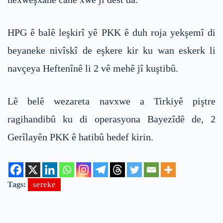
HPG ê balê leşkirî yê PKK ê duh roja yekşemî di
beyaneke nivîskî de eşkere kir ku wan eskerk li
navçeya Heftenînê li 2 vê mehê jî kuştibû.
Lê belê wezareta navxwe a Tirkiyê piştre
ragihandibû ku di operasyona Bayezîdê de, 2
Gerîlayên PKK ê hatibû hedef kirin.
Tags:
sereke