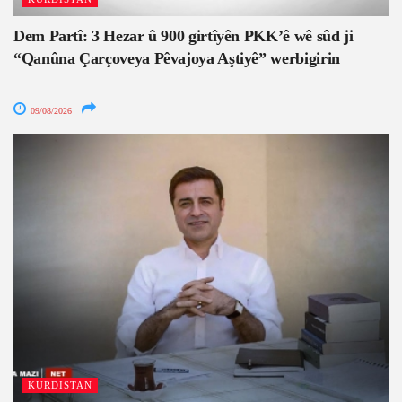
Dem Partî: 3 Hezar û 900 girtîyên PKK’ê wê sûd ji
“Qanûna Çarçoveya Pêvajoya Aştiyê” werbigirin
09/08/2026
KURDISTAN