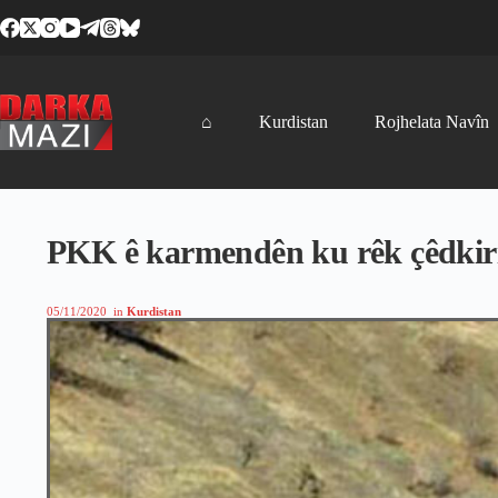
Skip
to
content
⌂
Kurdistan
Rojhelata Navîn
PKK ê karmendên ku rêk çêdkirin
05/11/2020
in
Kurdistan