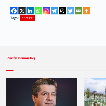
Tags:
sereke
Pustên heman beş