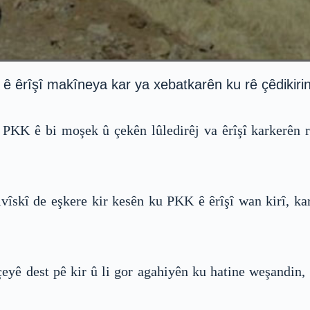
îşî makîneya kar ya xebatkarên ku rê çêdikirin kiri
KK ê bi moşek û çekên lûledirêj va êrîşî karkerên rê ç
îskî de eşkere kir kesên ku PKK ê êrîşî wan kirî, k
çeyê dest pê kir û li gor agahiyên ku hatine weşandin,