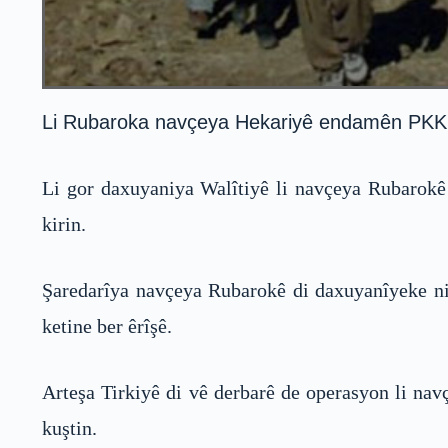
Li Rubaroka navçeya Hekariyê endamên PKK ê êr
Li gor daxuyaniya Walîtiyê li navçeya Rubarokê P
kirin.
Şaredarîya navçeya Rubarokê di daxuyanîyeke niv
ketine ber êrîşê.
Arteşa Tirkiyê di vê derbarê de operasyon li nav
kuştin.