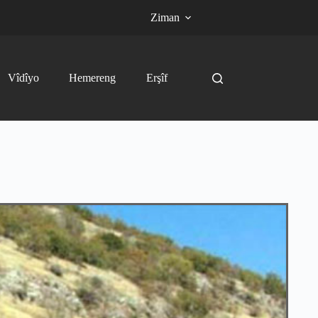
Ziman
Vîdîyo
Hemereng
Erşîf