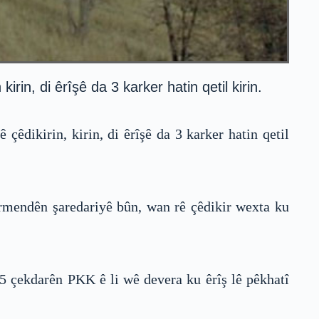
n, di êrîşê da 3 karker hatin qetil kirin.
êdikirin, kirin, di êrîşê da 3 karker hatin qetil
armendên şaredariyê bûn, wan rê çêdikir wexta ku
 5 çekdarên PKK ê li wê devera ku êrîş lê pêkhatî