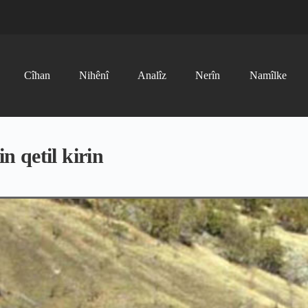
Cîhan
Nihênî
Analîz
Nerîn
Namîlke
 qetil kirin