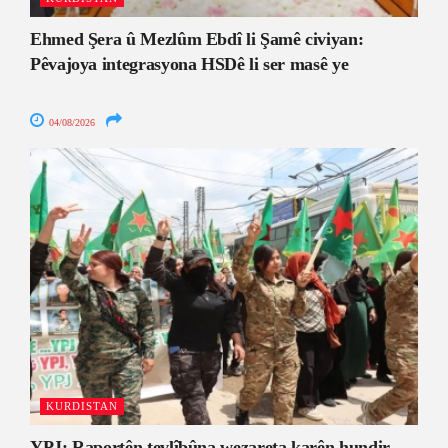
Ehmed Şera û Mezlûm Ebdî li Şamê civiyan:
Pêvajoya integrasyona HSDê li ser masê ye
04/08/2026
KURDISTAN
YPJ: Raportên tevlîbûna wezareta karên hundir