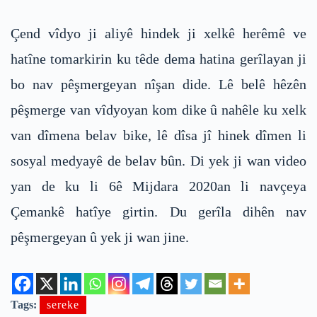
Çend vîdyo ji aliyê hindek ji xelkê herêmê ve
hatîne tomarkirin ku têde dema hatina gerîlayan ji
bo nav pêşmergeyan nîşan dide. Lê belê hêzên
pêşmerge van vîdyoyan kom dike û nahêle ku xelk
van dîmena belav bike, lê dîsa jî hinek dîmen li
sosyal medyayê de belav bûn. Di yek ji wan video
yan de ku li 6ê Mijdara 2020an li navçeya
Çemankê hatîye girtin. Du gerîla dihên nav
pêşmergeyan û yek ji wan jine.
Tags:
sereke