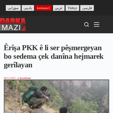
Skip
to
سۆرانی
بادینی
kurmancî
عربي
Türkçe
فارسی
content
Êrîşa PKK ê li ser pêşmergeyan
bo sedema çek danîna hejmarek
gerîlayan
08/11/2020
in
Kurdistan