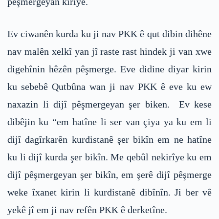
pêşmergeyan kiriye.
Ev ciwanên kurda ku ji nav PKK ê qut dibin dihêne
nav malên xelkî yan jî raste rast hindek ji van xwe
digehînin hêzên pêşmerge. Eve didine diyar kirin
ku sebebê Qutbûna wan ji nav PKK ê eve ku ew
naxazin li dijî pêşmergeyan şer biken. Ev kese
dibêjin ku “em hatîne li ser van çiya ya ku em li
dijî dagîrkarên kurdistanê şer bikîn em ne hatîne
ku li dijî kurda şer bikîn. Me qebûl nekirîye ku em
dijî pêşmergeyan şer bikîn, em şerê dijî pêşmerge
weke îxanet kirin li kurdistanê dibînîn. Ji ber vê
yekê jî em ji nav refên PKK ê derketîne.