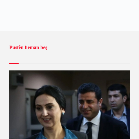
Pustên heman beş