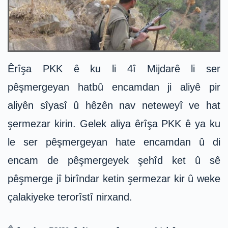
Êrîşa PKK ê ku li 4î Mijdarê li ser
pêşmergeyan hatbû encamdan ji aliyê pir
aliyên sîyasî û hêzên nav neteweyî ve hat
şermezar kirin. Gelek aliya êrîşa PKK ê ya ku
le ser pêşmergeyan hate encamdan û di
encam de pêşmergeyek şehîd ket û sê
pêşmerge jî birîndar ketin şermezar kir û weke
çalakiyeke terorîstî nirxand.