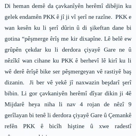
Di heman demê da çavkanîyên herêmî dibêjin ku
gelek endamên PKK ê jî ji vî şerî ne razîne. PKK e
wan kesên ku li şerî dûrin û di şikeftan dane bi
gotina “pêşmerge êrîş me kir dixapîne. Lê belê ew
grûpên çekdar ku li derdora çiyayê Gare ne û
nêzîkî wan cihane ku PKK ê berhevî lê kirî ku li
wê derê êrîşê bike ser pêşmergeyan vê rastiyê baş
dizanin. Ji ber vê yekê jî naxwazin beşdarî şerî
bibin. Li gor çavkaniyên herêmî dîyar dikin ji 4ê
Mijdarê heya niha li nav 4 rojan de nêzî 9
gerîlayan bi tenê li derdora çiyayê Gare û Çemankê
refên PKK ê bicîh hiştine û xwe radestî