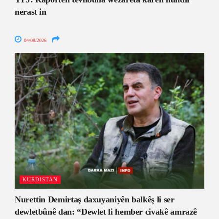
nerast in
04/08/2026
KURDISTAN
Nurettin Demirtaş daxuyaniyên balkêş li ser
dewletbûnê dan: “Dewlet li hember civakê amrazê