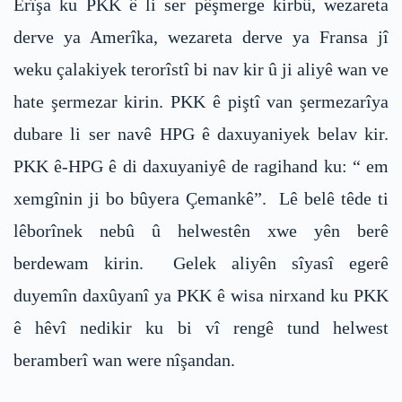
Êrîşa ku PKK ê li ser pêşmerge kirbû, wezareta
derve ya Amerîka, wezareta derve ya Fransa jî
weku çalakiyek terorîstî bi nav kir û ji aliyê wan ve
hate şermezar kirin. PKK ê piştî van şermezarîya
dubare li ser navê HPG ê daxuyaniyek belav kir.
PKK ê-HPG ê di daxuyaniyê de ragihand ku: “ em
xemgînin ji bo bûyera Çemankê”. Lê belê têde ti
lêborînek nebû û helwestên xwe yên berê
berdewam kirin. Gelek aliyên sîyasî egerê
duyemîn daxûyanî ya PKK ê wisa nirxand ku PKK
ê hêvî nedikir ku bi vî rengê tund helwest
beramberî wan were nîşandan.