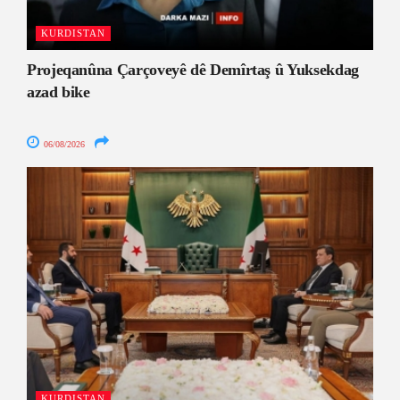
KURDISTAN
Projeqanûna Çarçoveyê dê Demîrtaş û Yuksekdag
azad bike
06/08/2026
KURDISTAN