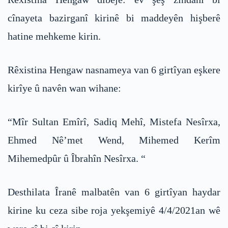
cînayeta bazirganî kirinê bi maddeyên hişberê
hatine mehkeme kirin.
Rêxistina Hengaw nasnameya van 6 girtîyan eşkere
kirîye û navên wan wihane:
“Mîr Sultan Emîrî, Sadiq Mehî, Mistefa Nesîrxa,
Ehmed Nê’met Wend, Mihemed Kerîm
Mihemedpûr û Îbrahîn Nesîrxa. “
Desthilata Îranê malbatên van 6 girtîyan haydar
kirine ku ceza sibe roja yekşemiyê 4/4/2021an wê