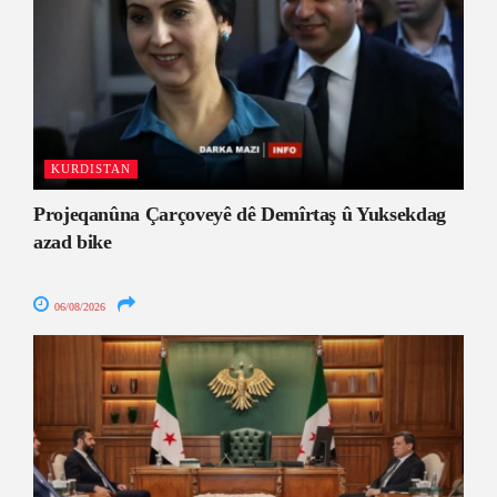
KURDISTAN
Projeqanûna Çarçoveyê dê Demîrtaş û Yuksekdag
azad bike
06/08/2026