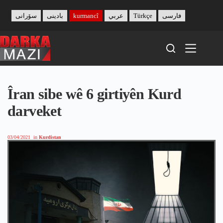
Skip
to
سۆرانی
بادینی
kurmancî
عربي
Türkçe
فارسی
content
Îran sibe wê 6 girtiyên Kurd
darveket
03/04/2021
in
Kurdistan