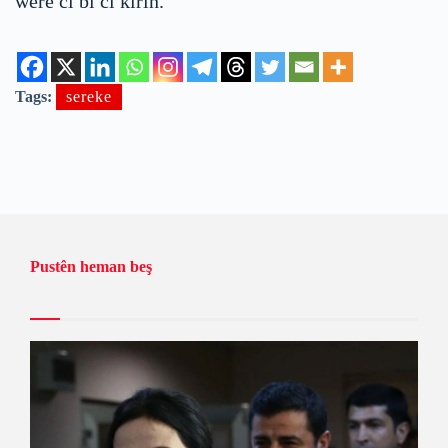
were cî bi cî kirin.
Tags:
sereke
Pustên heman beş