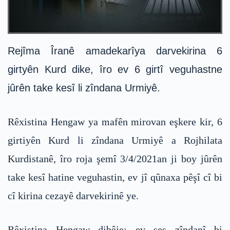
Rejîma Îranê amadekarîya darvekirina 6
girtyên Kurd dike, îro ev 6 girtî veguhastne
jûrên take kesî li zîndana Urmiyê.
Rêxistina Hengaw ya mafên mirovan eşkere kir, 6
girtiyên Kurd li zîndana Urmiyê a Rojhilata
Kurdistanê, îro roja şemî 3/4/2021an ji boy jûrên
take kesî hatine veguhastin, ev jî qûnaxa pêşî cî bi
cî kirina cezayê darvekirinê ye.
Rêxistina Hengaw dibêje: ev şeş zîndanî bi