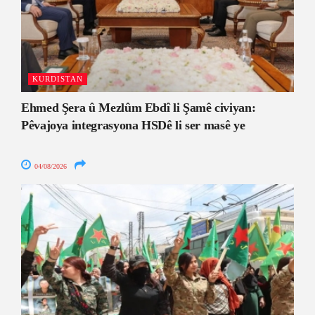
KURDISTAN
Ehmed Şera û Mezlûm Ebdî li Şamê civiyan:
Pêvajoya integrasyona HSDê li ser masê ye
04/08/2026