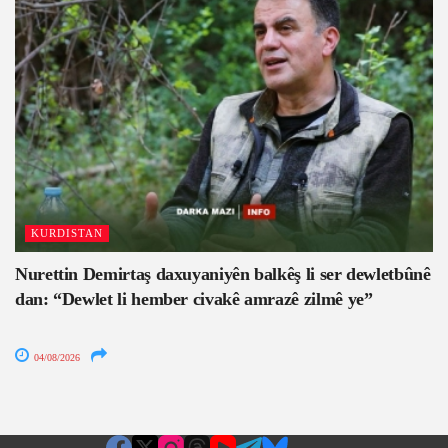
KURDISTAN
Nurettin Demirtaş daxuyaniyên balkêş li ser dewletbûnê
dan: “Dewlet li hember civakê amrazê zilmê ye”
04/08/2026