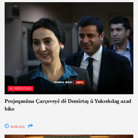
KURDISTAN
Projeqanûna Çarçoveyê dê Demîrtaş û Yuksekdag azad
bike
06/08/2026