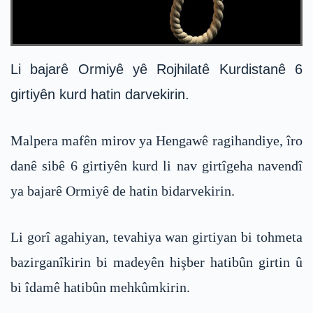
Li bajarê Ormiyê yê Rojhilatê Kurdistanê 6
girtiyên kurd hatin darvekirin.
Malpera mafên mirov ya Hengawê ragihandiye, îro
danê sibê 6 girtiyên kurd li nav girtîgeha navendî
ya bajarê Ormiyê de hatin bidarvekirin.
Li gorî agahiyan, tevahiya wan girtiyan bi tohmeta
bazirganîkirin bi madeyên hişber hatibûn girtin û
bi îdamê hatibûn mehkûmkirin.