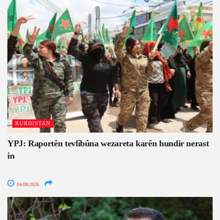
KURDISTAN
YPJ: Raportên tevlîbûna wezareta karên hundir nerast
in
04/08/2026