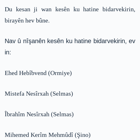
Du kesan ji wan kesên ku hatine bidarvekirin,
birayên hev bûne.
Nav û nîşanên kesên ku hatine bidarvekirin, ev
in:
Ehed Hebîbvend (Ormiye)
Mistefa Nesîrxah (Selmas)
Îbrahîm Nesîrxah (Selmas)
Mihemed Kerîm Mehmûdî (Şino)