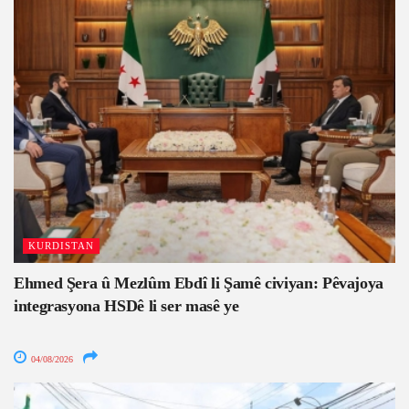
KURDISTAN
Ehmed Şera û Mezlûm Ebdî li Şamê civiyan: Pêvajoya
integrasyona HSDê li ser masê ye
04/08/2026