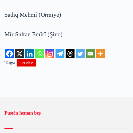
Sadiq Mehmî (Ormiye)
Mîr Sultan Emîrî (Şino)
Tags:
sereke
Pustên heman beş