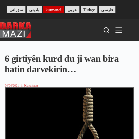
Skip
to
سۆرانی
بادینی
kurmancî
عربي
Türkçe
فارسی
content
6 girtiyên kurd du ji wan bira
hatin darvekirin…
04/04/2021
in
Kurdistan