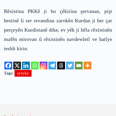
Rêxistina PKKê ji bo çêkirina şervanan, pişt
bestinê li ser revandina zarokên Kurdan ji her çar
perçeyên Kurdistanê dike, ev yêk ji hêla rêxistinên
mafên mirovan û rêxistinên navdewletî ve hatîye
tesbît kirin.
Tags:
sereke