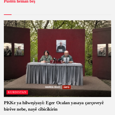
Pustên heman beş
KURDISTAN
PKKe ya hilweşiyayî: Eger Ocalan yasaya çarçoveyê
birêve nebe, nayê cîbicîkirin