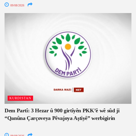
09/08/2026
KURDISTAN
Dem Partî: 3 Hezar û 900 girtîyên PKK’ê wê sûd ji
“Qanûna Çarçoveya Pêvajoya Aştiyê” werbigirin
09/08/2026