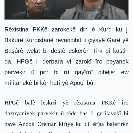
Rêxistina PKKê zarokekê din ê Kurd ku ji
Bakurê Kurdistanê revandibû li çiyayê Garê yê
Başûrê welat bi destê eskerên Tirk bi kuştin
da, HPGê li derbara vî zarokî îro beyanek
parvekir û pirr bi rû qayîmî dibêje: ew
mîlîtanekê bi kêr hatî yê Apoçî bû.
HPGê balê leşkirî yê rêxistina PKKê îro
daxuyanîyek parvekir û têde bas li gerîlayekî bi
navê Andok Oremar kirîye ku di êrîşa balefirên