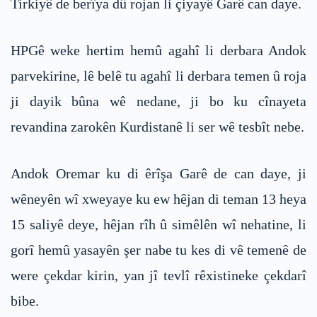
Tirkiyê de berîya dû rojan li çiyayê Garê can daye.
HPGê weke hertim hemû agahî li derbara Andok
parvekirine, lê belê tu agahî li derbara temen û roja
ji dayik bûna wê nedane, ji bo ku cînayeta
revandina zarokên Kurdistanê li ser wê tesbît nebe.
Andok Oremar ku di êrîşa Garê de can daye, ji
wêneyên wî xweyaye ku ew hêjan di teman 13 heya
15 saliyê deye, hêjan rîh û simêlên wî nehatine, li
gorî hemû yasayên şer nabe tu kes di vê temenê de
were çekdar kirin, yan jî tevlî rêxistineke çekdarî
bibe.