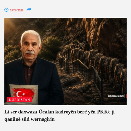
09/08/2026
KURDISTAN
Li ser daxwaza Öcalan kadroyên berê yên PKKê ji
qanûnê sûd wernagirin