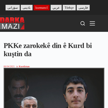
Skip
to
سۆرانی
بادینی
kurmancî
عربي
Türkçe
فارسی
content
PKKe zarokekê din ê Kurd bi
kuştin da
06/04/2021
in
Kurdistan