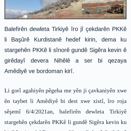
Balefirên dewleta Tirkiyê îro jî çekdarên PKKê
li Başûrê Kurdistanê hedef kirin, dema ku
stargehên PKKê li sînorê gundê Sigêra kevin ê
girêdayî devera Nihêlê a ser bi qezaya
Amêdiyê ve bordoman kirî.
Li gorî agahiyên pêgeha me yên ji çavkaniyên xwe
ên taybet li Amêdiyê bi dest xwe xistî, îro roja
sêşemî 6/4/2021an, balefirên dewleta Tirkiyê
stargehên çekdarên PKKê li gundê Sigêra kevin ku