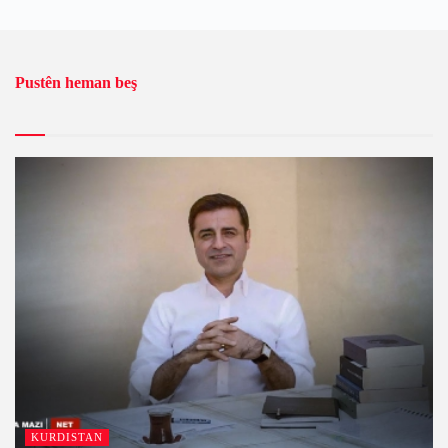
Pustên heman beş
KURDISTAN