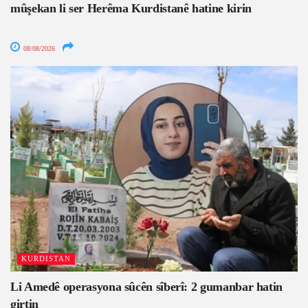
mûşekan li ser Herêma Kurdistanê hatine kirin
08/08/2026
KURDISTAN
Li Amedê operasyona sûcên sîberî: 2 gumanbar hatin
girtin