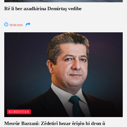
Rê li ber azadkirina Demirtaş vedibe
08/08/2026
KURDISTAN
Mesrûr Barzanî: Zêdetirî hezar êrîşên bi dron û