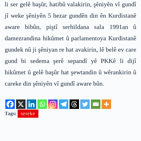
li ser gelê başûr, hatibû valakirin, şêniyên vî gundî
jî weke şêniyên 5 hezar gundên din ên Kurdistanê
aware bibûn, piştî serhildana sala 1991an û
damezrandina hikûmet û parlamentoya Kurdistanê
gundek nû ji şêniyan re hat avakirin, lê belê ev care
gund bi sedema şerê sepandî yê PKKê li dijî
hikûmet û gelê başûr hat şewtandin û wêrankirin û
careke din şêniyên vî gundî aware bûn.
Tags:
sereke