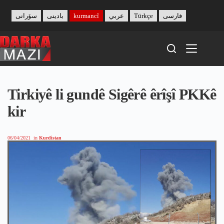
Skip
to
سۆرانی
بادینی
kurmancî
عربي
Türkçe
فارسی
content
Tirkiyê li gundê Sigêrê êrîşî PKKê
kir
06/04/2021
in
Kurdistan