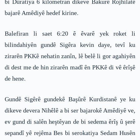
bi Dûratiya 6 kîlometran dikeve Bakurê Rojhilatê
bajarê Amêdiyê hedef kirine.
Balefiran li saet 6:20 ê êvarê yek roket li
bilindahiyên gundê Sigêra kevin daye, tevî ku
zirarên PKKê nehatin zanîn, lê belê li gor agahiyên
di dest me de hin zirarên madî ên PKKê di vê êrîşê
de hene.
Gundê Sigêrê gundekê Başûrê Kurdistanê ye ku
dikeve devera Nihêlê a bi ser bajarokê Amêdiyê ve,
ev gund di salên heştêyan de bi sedema êrîş û şerê
sepandî yê rejêma Bes bi serokatiya Sedam Husên