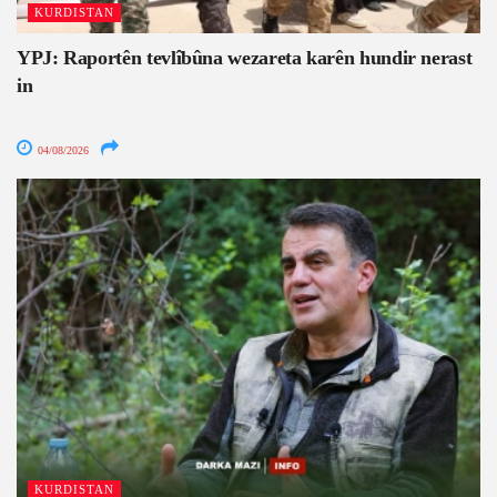
KURDISTAN
YPJ: Raportên tevlîbûna wezareta karên hundir nerast
in
04/08/2026
KURDISTAN