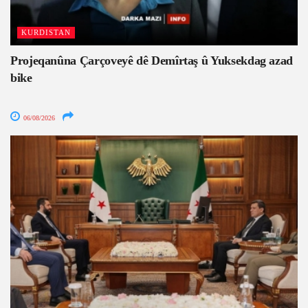
KURDISTAN
Projeqanûna Çarçoveyê dê Demîrtaş û Yuksekdag azad
bike
06/08/2026