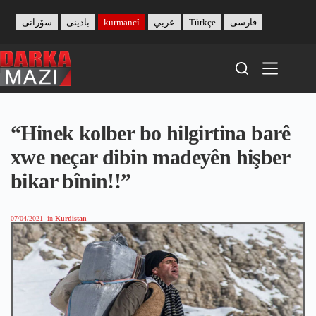
Skip
to
سۆرانی
بادینی
kurmancî
عربي
Türkçe
فارسی
content
“Hinek kolber bo hilgirtina barê
xwe neçar dibin madeyên hişber
bikar bînin!!”
07/04/2021
in
Kurdistan