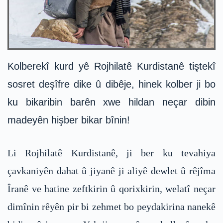
Kolberekî kurd yê Rojhilatê Kurdistanê tiştekî
sosret deşîfre dike û dibêje, hinek kolber ji bo
ku bikaribin barên xwe hildan neçar dibin
madeyên hişber bikar bînin!
Li Rojhilatê Kurdistanê, ji ber ku tevahiya
çavkaniyên dahat û jiyanê ji aliyê dewlet û rêjîma
Îranê ve hatine zeftkirin û qorixkirin, welatî neçar
dimînin rêyên pir bi zehmet bo peydakirina nanekê