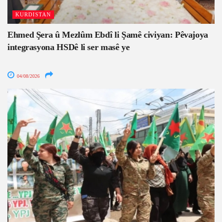
KURDISTAN
Ehmed Şera û Mezlûm Ebdî li Şamê civiyan: Pêvajoya
integrasyona HSDê li ser masê ye
04/08/2026