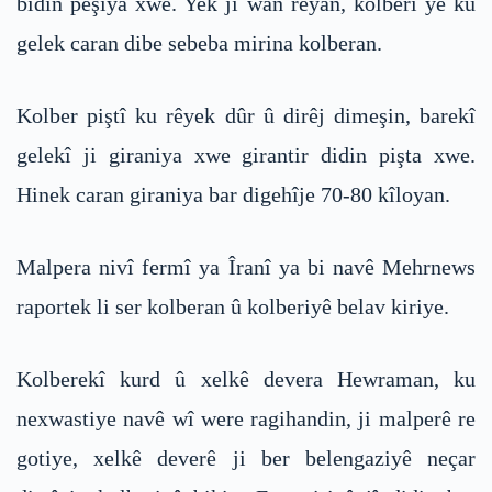
bidin pêşiya xwe. Yek ji wan rêyan, kolberî ye ku
gelek caran dibe sebeba mirina kolberan.
Kolber piştî ku rêyek dûr û dirêj dimeşin, barekî
gelekî ji giraniya xwe girantir didin pişta xwe.
Hinek caran giraniya bar digehîje 70-80 kîloyan.
Malpera nivî fermî ya Îranî ya bi navê Mehrnews
raportek li ser kolberan û kolberiyê belav kiriye.
Kolberekî kurd û xelkê devera Hewraman, ku
nexwastiye navê wî were ragihandin, ji malperê re
gotiye, xelkê deverê ji ber belengaziyê neçar