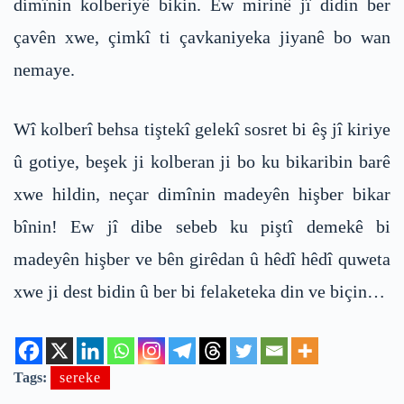
dimînin kolberiyê bikin. Ew mirinê jî didin ber
çavên xwe, çimkî ti çavkaniyeka jiyanê bo wan
nemaye.
Wî kolberî behsa tiştekî gelekî sosret bi êş jî kiriye
û gotiye, beşek ji kolberan ji bo ku bikaribin barê
xwe hildin, neçar dimînin madeyên hişber bikar
bînin! Ew jî dibe sebeb ku piştî demekê bi
madeyên hişber ve bên girêdan û hêdî hêdî quweta
xwe ji dest bidin û ber bi felaketeka din ve biçin…
Tags:
sereke