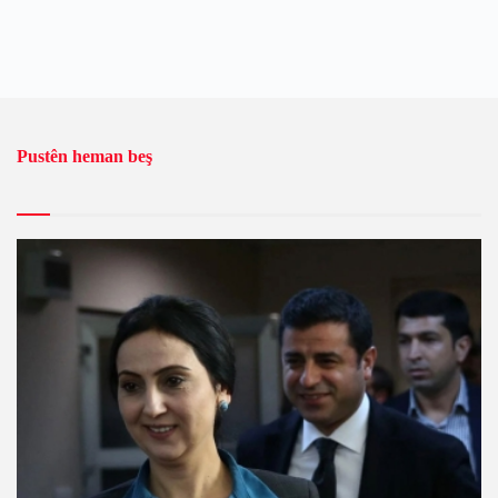
Pustên heman beş