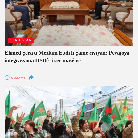
KURDISTAN
Ehmed Şera û Mezlûm Ebdî li Şamê civiyan: Pêvajoya
integrasyona HSDê li ser masê ye
04/08/2026