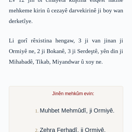
mehkeme kirin û cezayê darvekirinê ji boy wan
derketîye.
Li gorî rêxistina hengaw, 3 ji van jinan ji
Ormiyê ne, 2 ji Bokanê, 3 ji Serdeştê, yên din ji
Mihabadê, Tikab, Miyandwar û xoy ne.
Jinên mehkûm evin:
Muhbet Mehmûdî, ji Ormiyê.
Zehra Ferhadî, ji Ormiyê.