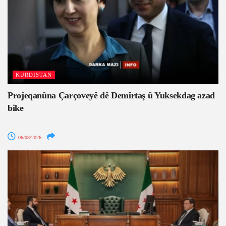
KURDISTAN
Projeqanûna Çarçoveyê dê Demîrtaş û Yuksekdag azad
bike
06/08/2026