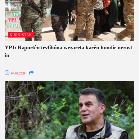
KURDISTAN
YPJ: Raportên tevlîbûna wezareta karên hundir nerast
in
04/08/2026