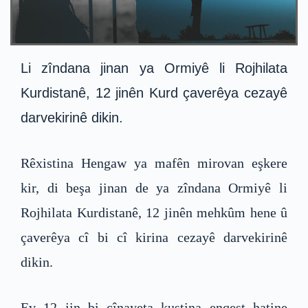
Li zîndana jinan ya Ormiyê li Rojhilata
Kurdistanê, 12 jinên Kurd çaverêya cezayê
darvekirinê dikin.
Rêxistina Hengaw ya mafên mirovan eşkere
kir, di beşa jinan de ya zîndana Ormiyê li
Rojhilata Kurdistanê, 12 jinên mehkûm hene û
çaverêya cî bi cî kirina cezayê darvekirinê
dikin.
Ev 12 jin bi cînayeta kuştina enqest hatine