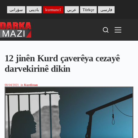
Skip
to
سۆرانی
بادینی
kurmancî
عربي
Türkçe
فارسی
content
12 jinên Kurd çaverêya cezayê
darvekirinê dikin
08/04/2021
in
Kurdistan