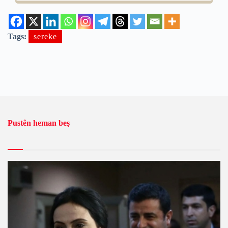
Tags:
sereke
Pustên heman beş