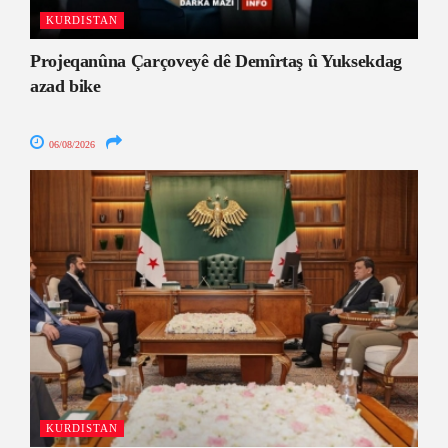
KURDISTAN
Projeqanûna Çarçoveyê dê Demîrtaş û Yuksekdag
azad bike
06/08/2026
KURDISTAN