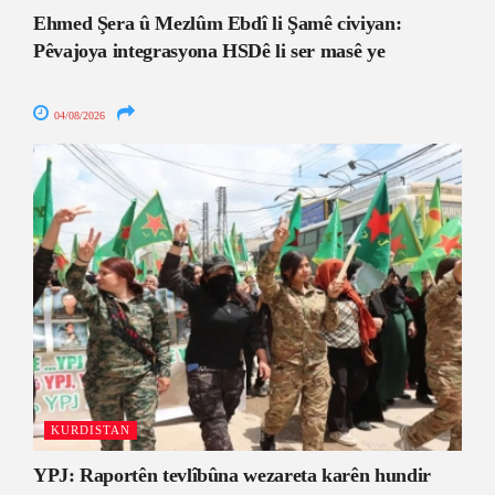
Ehmed Şera û Mezlûm Ebdî li Şamê civiyan:
Pêvajoya integrasyona HSDê li ser masê ye
04/08/2026
KURDISTAN
YPJ: Raportên tevlîbûna wezareta karên hundir