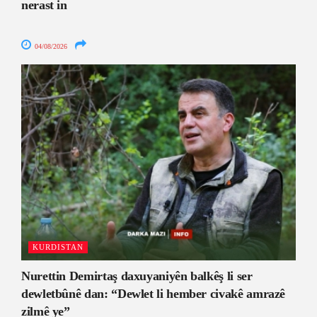
nerast in
04/08/2026
KURDISTAN
Nurettin Demirtaş daxuyaniyên balkêş li ser
dewletbûnê dan: “Dewlet li hember civakê amrazê
zilmê ye”