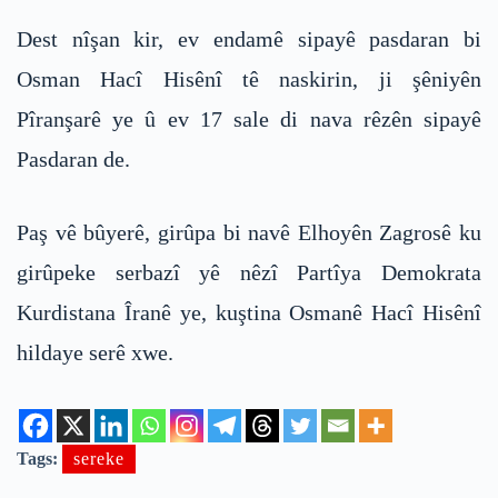
Dest nîşan kir, ev endamê sipayê pasdaran bi
Osman Hacî Hisênî tê naskirin, ji şêniyên
Pîranşarê ye û ev 17 sale di nava rêzên sipayê
Pasdaran de.
Paş vê bûyerê, girûpa bi navê Elhoyên Zagrosê ku
girûpeke serbazî yê nêzî Partîya Demokrata
Kurdistana Îranê ye, kuştina Osmanê Hacî Hisênî
hildaye serê xwe.
Tags:
sereke