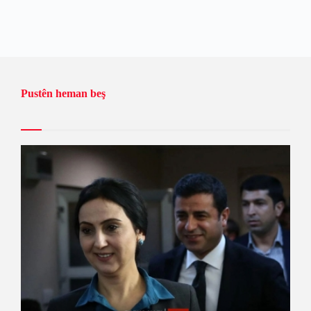
Pustên heman beş