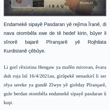
Endamekê sipayê Pasdaran yê rejîma Îranê, di
nava otombêla xwe de tê hedef kirin, bûyer li
sînorê bajarê Pîranşarê yê Rojhilata
Kurdistanê çêbûye.
Li gorî rêxistina Hengaw ya mafên mirovan, êvara
duh roja înî 16/4/2021an, girûpekê nenaskirî li ser
rêya sereke ya gundê Zîwye yê girêday Pîranşarê,
gule berdan otombêla endamekê sipayê pasdaran û
kuşt.