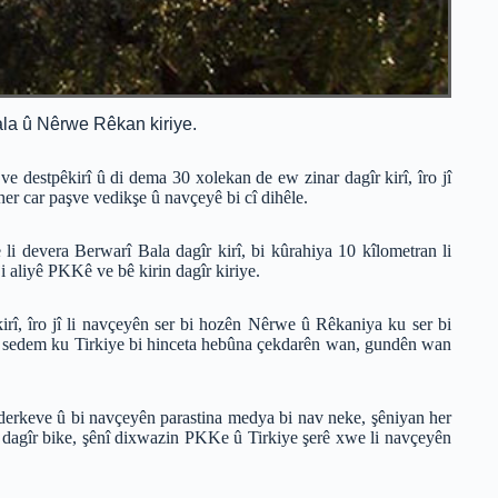
Bala û Nêrwe Rêkan kiriye.
 destpêkirî û di dema 30 xolekan de ew zinar dagîr kirî, îro jî
r car paşve vedikşe û navçeyê bi cî dihêle.
li devera Berwarî Bala dagîr kirî, bi kûrahiya 10 kîlometran li
aliyê PKKê ve bê kirin dagîr kiriye.
kirî, îro jî li navçeyên ser bi hozên Nêrwe û Rêkaniya ku ser bi
e sedem ku Tirkiye bi hinceta hebûna çekdarên wan, gundên wan
derkeve û bi navçeyên parastina medya bi nav neke, şêniyan her
dagîr bike, şênî dixwazin PKKe û Tirkiye şerê xwe li navçeyên