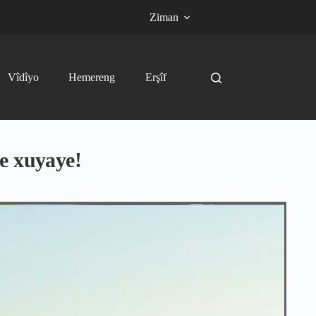
Ziman
Vîdîyo
Hemereng
Erşîf
e xuyaye!