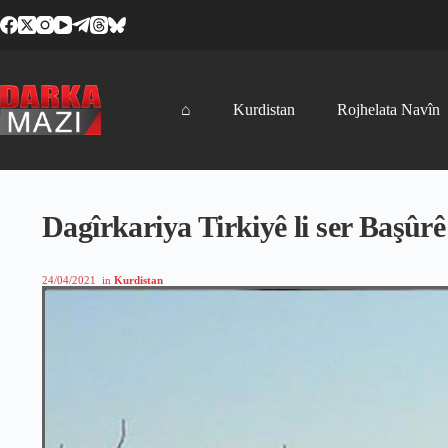
Skip
to
content
⌂
Kurdistan
Rojhelata Navîn
Dagîrkariya Tirkiyê li ser Başû
24/04/2021
in
Kurdistan