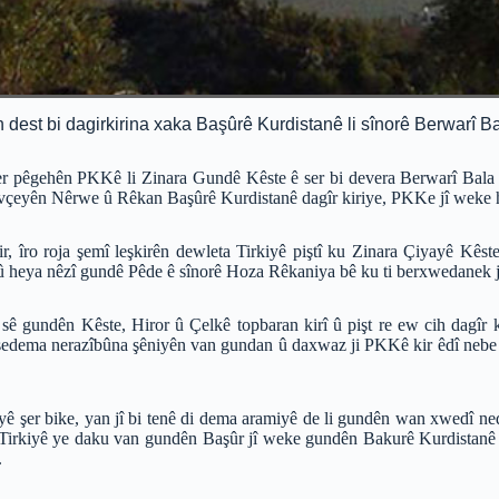
h dest bi dagirkirina xaka Başûrê Kurdistanê li sînorê Berwarî 
r pêgehên PKKê li Zinara Gundê Kêste ê ser bi devera Berwarî Bala ve
vçeyên Nêrwe û Rêkan Başûrê Kurdistanê dagîr kiriye, PKKe jî weke he
îro roja şemî leşkirên dewleta Tirkiyê piştî ku Zinara Çiyayê Kêste 
heya nêzî gundê Pêde ê sînorê Hoza Rêkaniya bê ku ti berxwedanek ji 
r sê gundên Kêste, Hiror û Çelkê topbaran kirî û pişt re ew cih dagîr 
bo sedema nerazîbûna şêniyên van gundan û daxwaz ji PKKê kir êdî neb
yê şer bike, yan jî bi tenê di dema aramiyê de li gundên wan xwedî ne
Tirkiyê ye daku van gundên Başûr jî weke gundên Bakurê Kurdistanê 
.