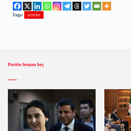
Tags:
sereke
Pustên heman beş