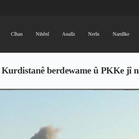
Cîhan
Nihênî
Analîz
Nerîn
Namîlke
rê Kurdistanê berdewame û PKKe jî n