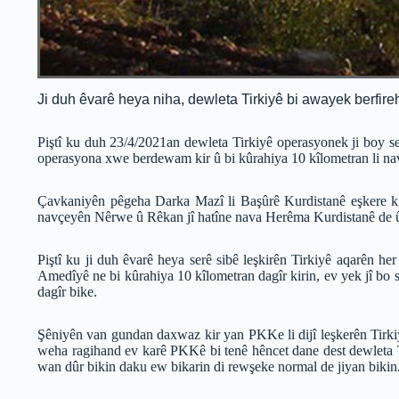
Ji duh êvarê heya niha, dewleta Tirkiyê bi awayek berfire
Piştî ku duh 23/4/2021an dewleta Tirkiyê operasyonek ji boy se
operasyona xwe berdewam kir û bi kûrahiya 10 kîlometran li na
Çavkaniyên pêgeha Darka Mazî li Başûrê Kurdistanê eşkere kir, 
navçeyên Nêrwe û Rêkan jî hatîne nava Herêma Kurdistanê de û 
Piştî ku ji duh êvarê heya serê sibê leşkirên Tirkiyê aqarên he
Amedîyê ne bi kûrahiya 10 kîlometran dagîr kirin, ev yek jî 
dagîr bike.
Şêniyên van gundan daxwaz kir yan PKKe li dijî leşkerên Tirki
weha ragihand ev karê PKKê bi tenê hêncet dane dest dewleta 
wan dûr bikin daku ew bikarin di rewşeke normal de jiyan bikin