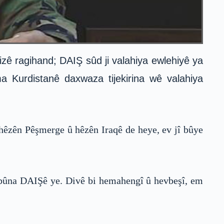
ê ragihand; DAIŞ sûd ji valahiya ewlehiyê ya
 Kurdistanê daxwaza tijekirina wê valahiya
 hêzên Pêşmerge û hêzên Iraqê de heye, ev jî bûye
akbûna DAIŞê ye. Divê bi hemahengî û hevbeşî, em