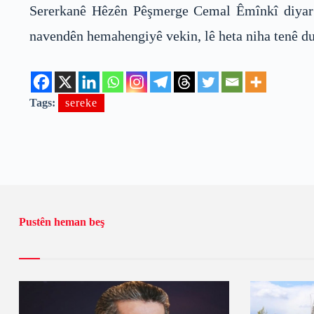
Sererkanê Hêzên Pêşmerge Cemal Êmînkî diyar ki
navendên hemahengiyê vekin, lê heta niha tenê du 
Tags:
sereke
Pustên heman beş