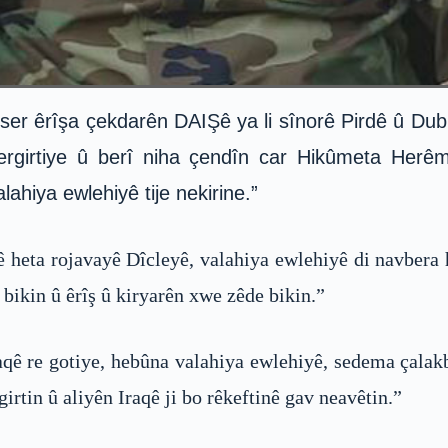
r êrîşa çekdarên DAIŞê ya li sînorê Pirdê û Dubiz
irtiye û berî niha çendîn car Hikûmeta Herêma
lahiya ewlehiyê tije nekirine.”
 heta rojavayê Dîcleyê, valahiya ewlehiyê di navbera
ikin û êrîş û kiryarên xwe zêde bikin.”
raqê re gotiye, hebûna valahiya ewlehiyê, sedema çal
girtin û aliyên Iraqê ji bo rêkeftinê gav neavêtin.”