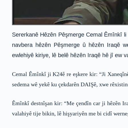
Sererkanê Hêzên Pêşmerge Cemal Êmînkî li se
navbera hêzên Pêşmerge û hêzên Iraqê werg
ewlehiyê kiriye, lê belê hêzên Iraqê hê jî ew va
Cemal Êmînkî ji K24ê re eşkere kir: “Ji Xaneqînê
sedema wê yekê ku çekdarên DAIŞê, xwe rêxistin b
Êmînkî destnîşan kir: “Me çendîn car ji hêzên I
valahiyê tije bikin, lê hişyariyên me bi cidî werne