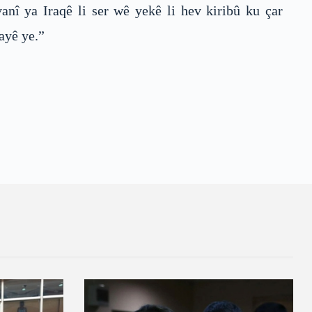
nî ya Iraqê li ser wê yekê li hev kiribû ku çar
ayê ye.”