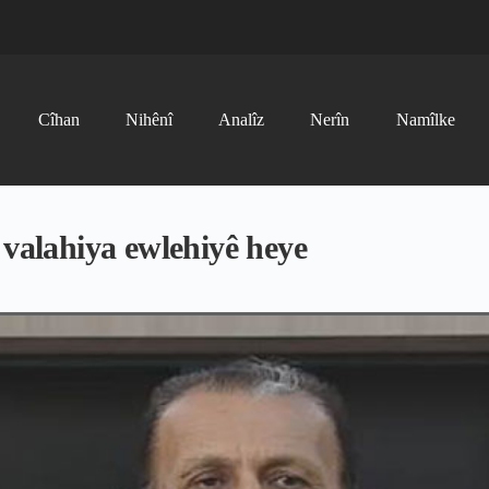
Cîhan
Nihênî
Analîz
Nerîn
Namîlke
 valahiya ewlehiyê heye