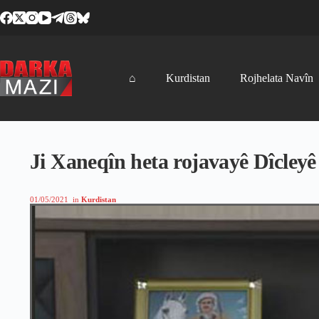
Skip
to
content
⌂
Kurdistan
Rojhelata Navîn
Ji Xaneqîn heta rojavayê Dîcleyê
01/05/2021
in
Kurdistan