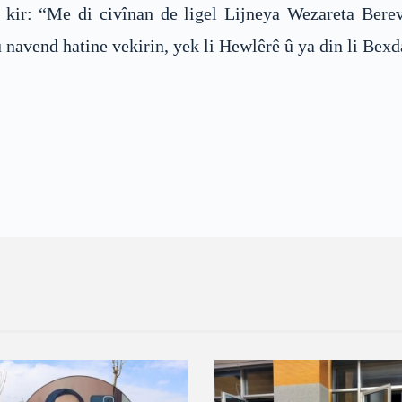
r: “Me di civînan de ligel Lijneya Wezareta Bereva
navend hatine vekirin, yek li Hewlêrê û ya din li Bexd