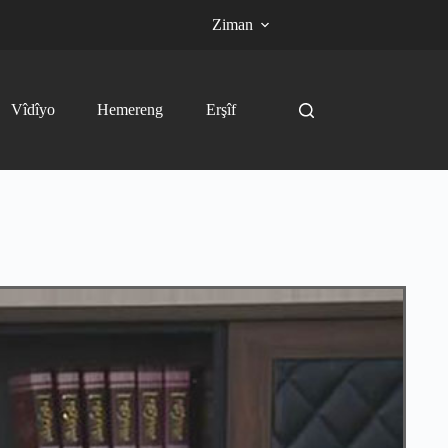
Ziman
Vîdîyo
Hemereng
Erşîf