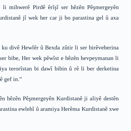
ê li mihwerê Pirdê êrîşî ser hêzên Pêşmergeyên
istanê jî wek her car ji bo parastina gel û axa
 ku divê Hewlêr û Bexda zûtir li ser birêveberina
reser bibe, Her wek pêwîst e hêzên hevpeymanan li
a terorîstan bi dawî bibin û rê li ber derketina
 gef in.”
rên hêzên Pêşmergeyên Kurdistanê ji aliyê destên
parastina ewlehî û aramiya Herêma Kurdistanê xwe