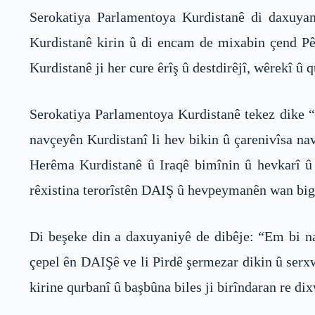
Serokatiya Parlamentoya Kurdistanê di daxuyan
Kurdistanê kirin û di encam de mixabin çend Pê
Kurdistanê ji her cure êrîş û destdirêjî, wêrekî û
Serokatiya Parlamentoya Kurdistanê tekez dike “D
navçeyên Kurdistanî li hev bikin û çarenivîsa na
Herêma Kurdistanê û Iraqê bimînin û hevkarî û p
rêxistina terorîstên DAIŞ û hevpeymanên wan bigi
Di beşeke din a daxuyaniyê de dibêje: “Em bi na
çepel ên DAIŞê ve li Pirdê şermezar dikin û ser
kirine qurbanî û başbûna biles ji birîndaran re di