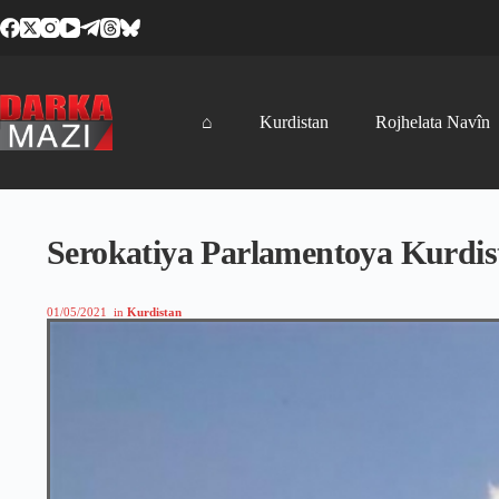
Skip
to
content
⌂
Kurdistan
Rojhelata Navîn
Serokatiya Parlamentoya Kurdista
01/05/2021
in
Kurdistan