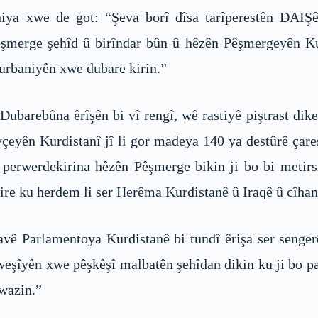
iya xwe de got: “Şeva borî dîsa tarîperestên DAIŞ
şmerge şehîd û birîndar bûn û hêzên Pêşmergeyên Kurd
 qurbaniyên xwe dubare kirin.”
ubarebûna êrîşên bi vî rengî, wê rastiyê piştrast dike
vçeyên Kurdistanî jî li gor madeya 140 ya destûrê ça
erwerdekirina hêzên Pêşmerge bikin ji bo bi metirsiy
re ku herdem li ser Herêma Kurdistanê û Iraqê û cîhanê
vê Parlamentoya Kurdistanê bi tundî êrişa ser senge
xweşîyên xwe pêşkêşî malbatên şehîdan dikin ku ji bo 
xwazin.”