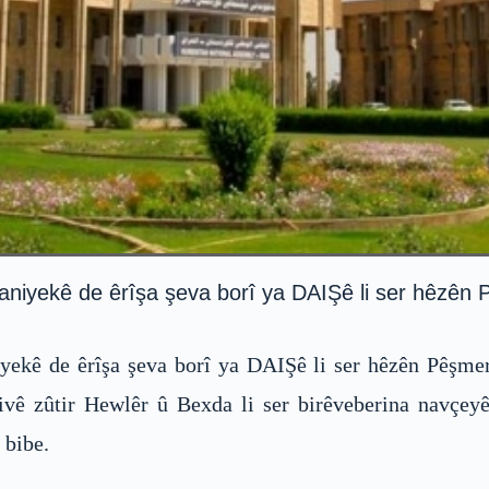
niyekê de êrîşa şeva borî ya DAIŞê li ser hêzên P
yekê de êrîşa şeva borî ya DAIŞê li ser hêzên Pêşmer
 divê zûtir Hewlêr û Bexda li ser birêveberina navçey
 bibe.