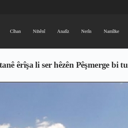
Cîhan
Nihênî
Analîz
Nerîn
Namîlke
nê êrîşa li ser hêzên Pêşmerge bi t