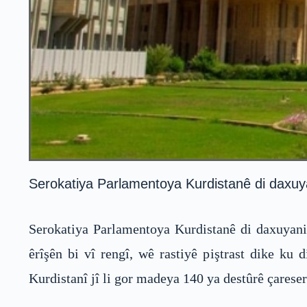
Serokatiya Parlamentoya Kurdistanê di daxuya
Serokatiya Parlamentoya Kurdistanê di daxuyani
êrîşên bi vî rengî, wê rastiyê piştrast dike ku
Kurdistanî jî li gor madeya 140 ya destûrê çareser