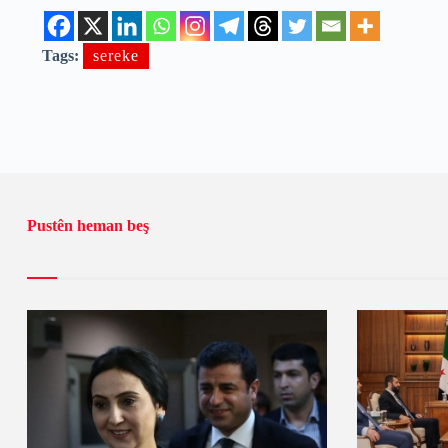
Tags:
sereke
Pustên heman beş