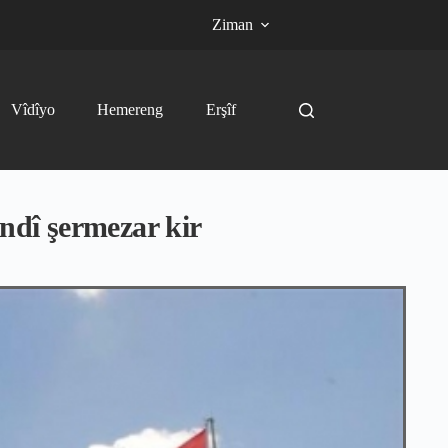
Ziman
Vîdîyo
Hemereng
Erşîf
undî şermezar kir