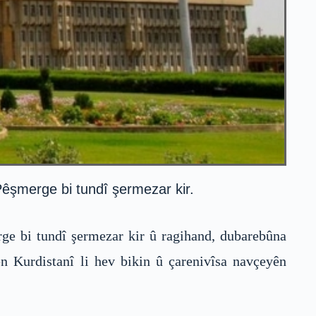
êşmerge bi tundî şermezar kir.
ge bi tundî şermezar kir û ragihand, dubarebûna
ên Kurdistanî li hev bikin û çarenivîsa navçeyên