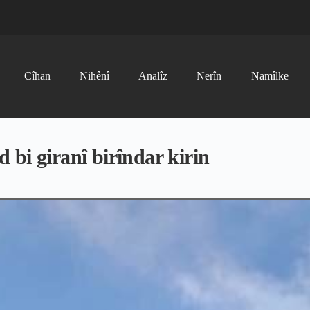
Cîhan
Nihênî
Analîz
Nerîn
Namîlke
bi giranî birîndar kirin