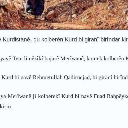
 Kurdistanê, du kolberên Kurd bi giranî birîndar kir
yayê Tete li nêzîkî bajarê Merîwanê, komek kolberên Ku
î Kurd bi navê Rehmetullah Qadirnejad, bi giranî birînd
te ya Merîwanê jî kolberekî Kurd bi navê Fuad Rahpêyk
kirin.