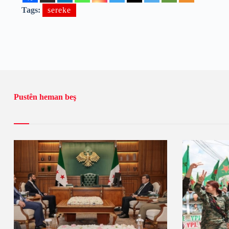
Tags:
sereke
Pustên heman beş