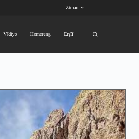
Ziman
Vîdîyo
Hemereng
Erşîf