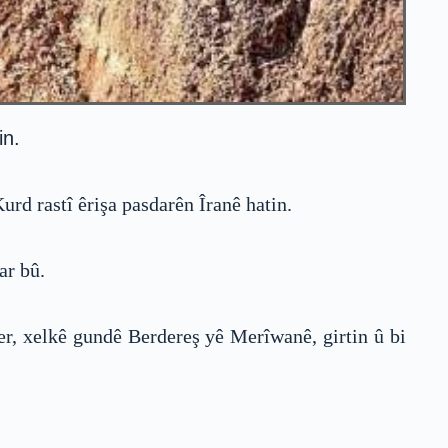
in.
rd rastî êrişa pasdarên Îranê hatin.
ar bû.
er, xelkê gundê Berdereş yê Merîwanê, girtin û bi