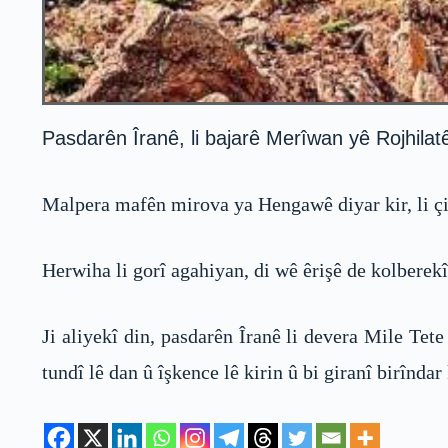
Pasdarên Îranê, li bajarê Merîwan yê Rojhilatê
Malpera mafên mirova ya Hengawê diyar kir, li çi
Herwiha li gorî agahiyan, di wê êrişê de kolberek
Ji aliyekî din, pasdarên Îranê li devera Mile Te
tundî lê dan û îşkence lê kirin û bi giranî birîndar 