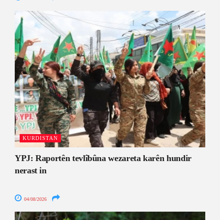
KURDISTAN
YPJ: Raportên tevlîbûna wezareta karên hundir
nerast in
04/08/2026