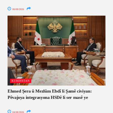
06/08/2026
KURDISTAN
Ehmed Şera û Mezlûm Ebdî li Şamê civiyan:
Pêvajoya integrasyona HSDê li ser masê ye
04/08/2026