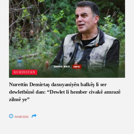
KURDISTAN
Nurettin Demirtaş daxuyaniyên balkêş li ser
dewletbûnê dan: “Dewlet li hember civakê amrazê
zilmê ye”
04/08/2026