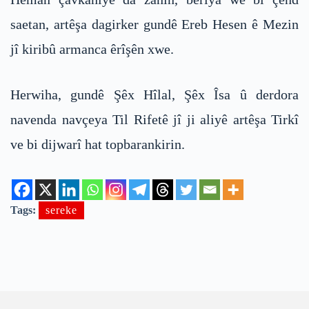
saetan, artêşa dagirker gundê Ereb Hesen ê Mezin
jî kiribû armanca êrîşên xwe.
Herwiha, gundê Şêx Hîlal, Şêx Îsa û derdora
navenda navçeya Til Rifetê jî ji aliyê artêşa Tirkî
ve bi dijwarî hat topbarankirin.
Tags:
sereke