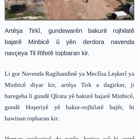
Artêşa Tirkî, gundewarên bakurê rojhilatê
bajarê Minbicê û yên derdora navenda
navçeya Til Rifetê topbaran kir.
Li gor Navenda Ragihandinê ya Meclîsa Leşkerî ya
Minbicê diyar kir, artêşa Tirk a dagirker, ji
baregeha li gundê Qîrata yê bakurê bajarê Minbicê,
gundê Hoşeriyê yê bakur-rojhilatê bajêr, bi
hawinan topbaran kir.
Heman çavkaniyê da zanîn, beriya wê bi çend