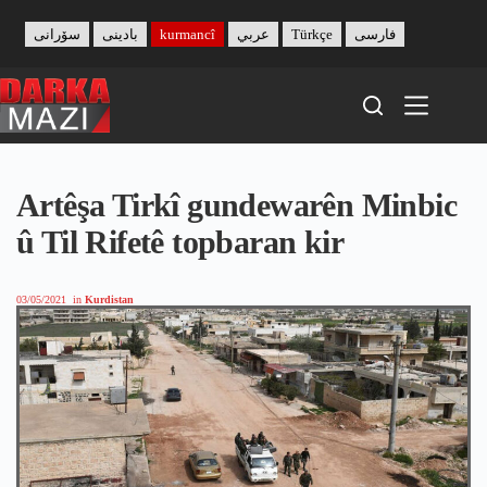
Skip
to
سۆرانی
بادینی
kurmancî
عربي
Türkçe
فارسی
content
Artêşa Tirkî gundewarên Minbic
û Til Rifetê topbaran kir
03/05/2021
in
Kurdistan