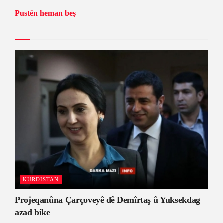
Pustên heman beş
KURDISTAN
Projeqanûna Çarçoveyê dê Demîrtaş û Yuksekdag
azad bike