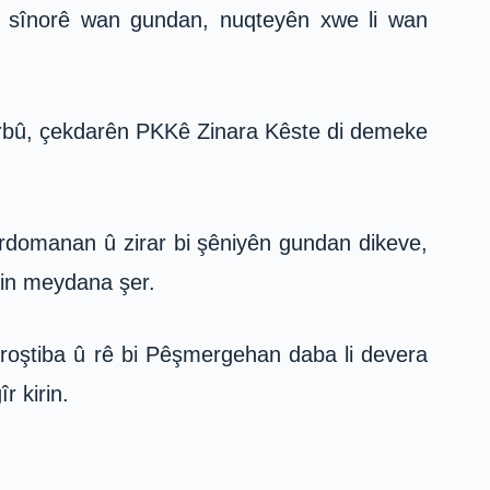
ji sînorê wan gundan, nuqteyên xwe li wan
 kirbû, çekdarên PKKê Zinara Kêste di demeke
rdomanan û zirar bi şêniyên gundan dikeve,
bin meydana şer.
iroştiba û rê bi Pêşmergehan daba li devera
r kirin.