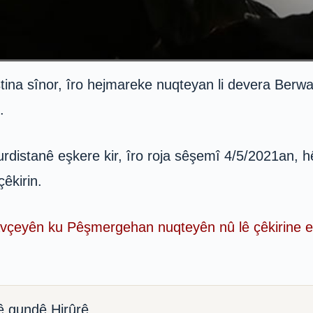
na sînor, îro hejmareke nuqteyan li devera Berwarî
.
rdistanê eşkere kir, îro roja sêşemî 4/5/2021an,
êkirin.
çeyên ku Pêşmergehan nuqteyên nû lê çêkirine e
ê gundê Hirûrê.