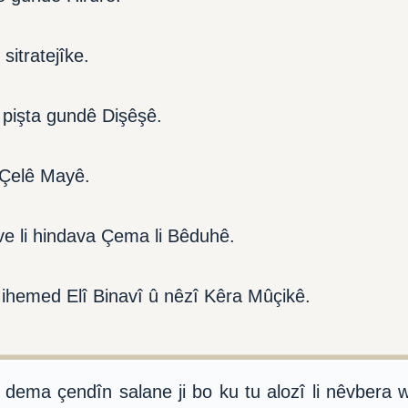
sitratejîke.
pişta gundê Dişêşê.
 Çelê Mayê.
e li hindava Çema li Bêduhê.
Mihemed Elî Binavî û nêzî Kêra Mûçikê.
ema çendîn salane ji bo ku tu alozî li nêvbera