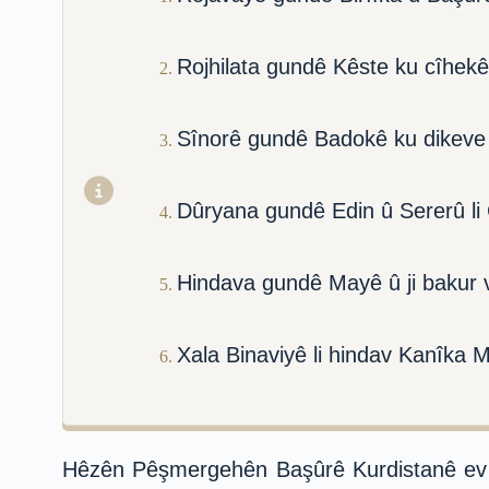
Rojhilata gundê Kêste ku cîhekê 
Sînorê gundê Badokê ku dikeve 
Dûryana gundê Edin û Sererû li
Hindava gundê Mayê û ji bakur v
Xala Binaviyê li hindav Kanîka 
Hêzên Pêşmergehên Başûrê Kurdistanê ev d