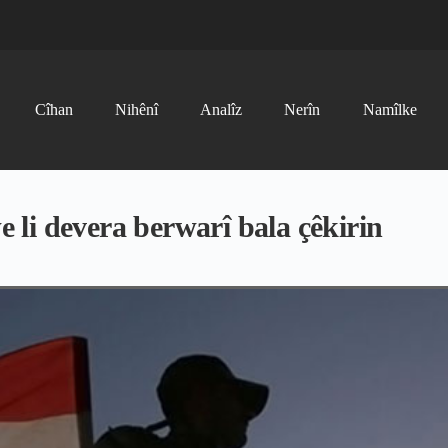
Cîhan
Nihênî
Analîz
Nerîn
Namîlke
li devera berwarî bala çêkirin