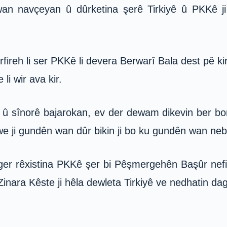
 wan navçeyan û dûrketina şerê Tirkiyê û PKKê 
erfireh li ser PKKê li devera Berwarî Bala dest pê
li wir ava kir.
d û sînorê bajarokan, ev der dewam dikevin ber bo
 ji gundên wan dûr bikin ji bo ku gundên wan ne
eger rêxistina PKKê şer bi Pêşmergehên Başûr nef
nara Kêste ji hêla dewleta Tirkiyê ve nedhatin dagî