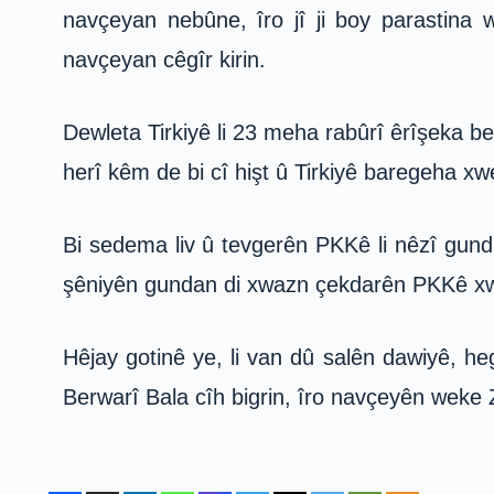
navçeyan nebûne, îro jî ji boy parastina
navçeyan cêgîr kirin.
Dewleta Tirkiyê li 23 meha rabûrî êrîşeka b
herî kêm de bi cî hişt û Tirkiyê baregeha xwe 
Bi sedema liv û tevgerên PKKê li nêzî gun
şêniyên gundan di xwazn çekdarên PKKê xwe
Hêjay gotinê ye, li van dû salên dawiyê, h
Berwarî Bala cîh bigrin, îro navçeyên weke Zi