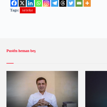
Tags:
sereke
Pustên heman beş