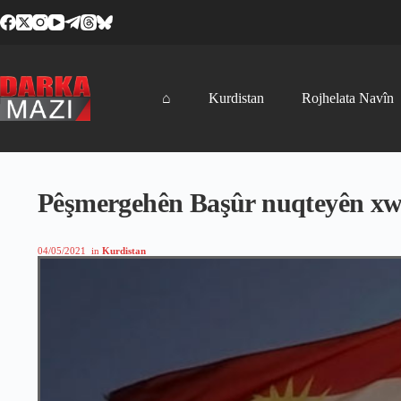
Skip
to
content
⌂
Kurdistan
Rojhelata Navîn
Pêşmergehên Başûr nuqteyên xwe 
04/05/2021
in
Kurdistan