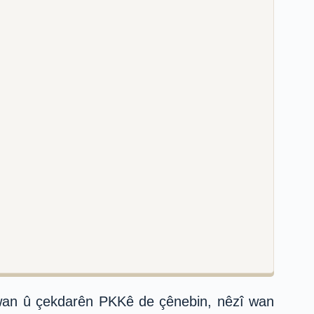
 wan û çekdarên PKKê de çênebin, nêzî wan