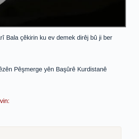
 Bala çêkirin ku ev demek dirêj bû ji ber
 hêzên Pêşmerge yên Başûrê Kurdistanê
vin: