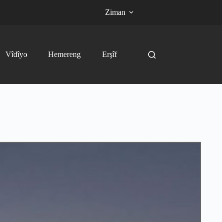
Ziman
Vîdîyo
Hemereng
Erşîf