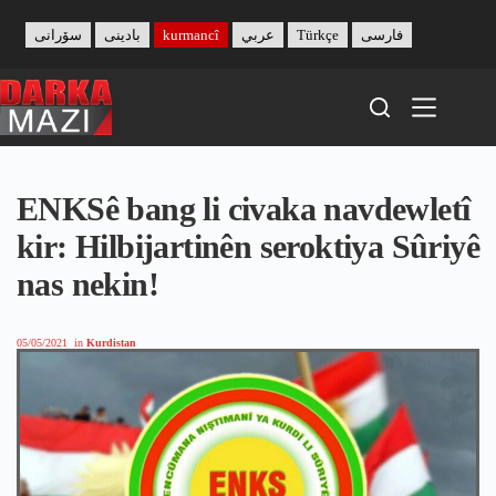
Skip
to
سۆرانی
بادینی
kurmancî
عربي
Türkçe
فارسی
content
ENKSê bang li civaka navdewletî
kir: Hilbijartinên seroktiya Sûriyê
nas nekin!
05/05/2021
in
Kurdistan