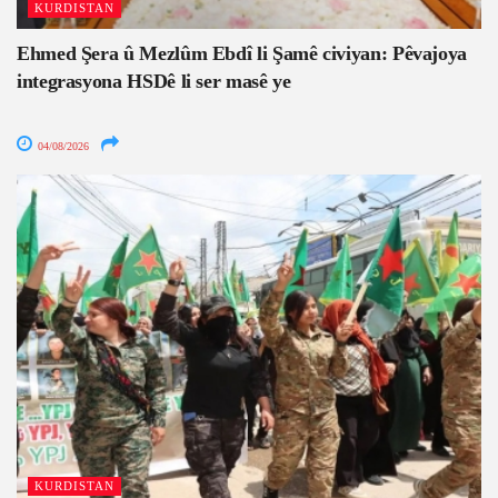
KURDISTAN
Ehmed Şera û Mezlûm Ebdî li Şamê civiyan: Pêvajoya
integrasyona HSDê li ser masê ye
04/08/2026
KURDISTAN