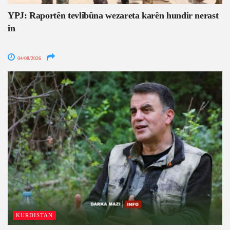
YPJ: Raportên tevlîbûna wezareta karên hundir nerast
in
04/08/2026
KURDISTAN