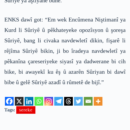
Sûriyê ya aştiyane bûne.”
ENKS dawî got: “Em wek Encûmena Niştimanî ya
Kurd li Sûriyê û pêkhateyeke opozîsyon û şoreşa
Sûriyê, bang li civaka navdewletî dikin, fişarê li
rêjîma Sûriyê bikin, ji bo îradeya navdewletî ya
pêkanîna çareseriyeke siyasî ya dadwerane bi cih
bike, bi awayekî ku êş û azarên Sûriyan bi dawî
bibe û gelê Sûriyê azadî û rûmetê de bijî.”
Tags:
sereke