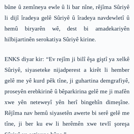
bûne û zemîneya ewle û li bar nîne, rêjîma Sûriyê
li dijî îradeya gelê Sûriyê û îradeya navdewletî û
hemû biryarên wê, dest bi amadekariyên
hilbijartinên serokatiya Sûriyê kirine.
ENKS diyar kir: “Ev rejîm ji bilî êşa giştî ya xelkê
Sûriyê, siyaseteke nijadperest a kirêt li hember
gelê me yê kurd pêk tîne, ji guhartina demgrafiyê,
proseyên erebkirinê û bêparkirina gelê me ji mafên
xwe yên neteweyî yên herî bingehîn dimeşîne.
Rêjîma nav hemû siyasetên awerte bi serê gelê me
tîne, ji ber ku ew li herêmên xwe tevlî şoreşa