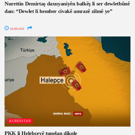
Nurettin Demirtaş daxuyaniyên balkêş li ser dewletbûnê
dan: “Dewlet li hember civakê amrazê zilmê ye”
04/08/2026
KURDISTAN
PKK li Helebceyê tunelan dikole