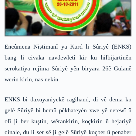
Encûmena Niştimanî ya Kurd li Sûriyê (ENKS)
bang li civaka navdewletî kir ku hilbijartinên
serokatiya rejîma Sûriyê yên biryara 26ê Gulanê
werin kirin, nas nekin.
ENKS bi daxuyaniyekê ragihand, di vê dema ku
gelê Sûriyê bi hemû pêkhateyên xwe yê netewî û
olî ji ber kuştin, wêrankirin, koçkirin û hejariyê
dinale, du li ser sê ji gelê Sûriyê koçber û penaber