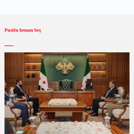
Pustên heman beş