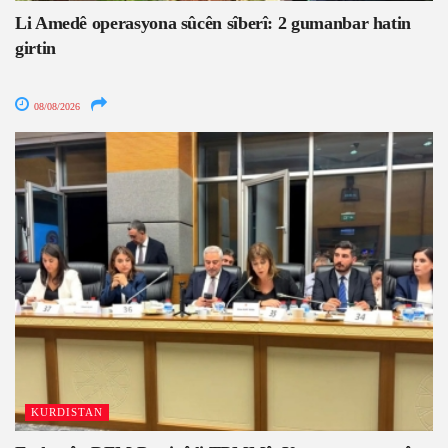
Li Amedê operasyona sûcên sîberî: 2 gumanbar hatin
girtin
08/08/2026
KURDISTAN