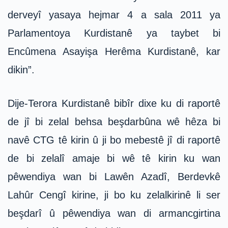
derveyî yasaya hejmar 4 a sala 2011 ya
Parlamentoya Kurdistanê ya taybet bi
Encûmena Asayişa Herêma Kurdistanê, kar
dikin”.
Dije-Terora Kurdistanê bibîr dixe ku di raportê
de jî bi zelal behsa beşdarbûna wê hêza bi
navê CTG tê kirin û ji bo mebestê jî di raportê
de bi zelalî amaje bi wê tê kirin ku wan
pêwendiya wan bi Lawên Azadî, Berdevkê
Lahûr Cengî kirine, ji bo ku zelalkirinê li ser
beşdarî û pêwendiya wan di armancgirtina