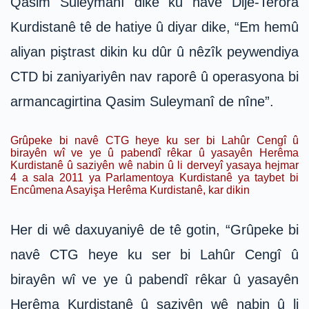
Qasim Suleymanî dike ku navê Dije-Terora
Kurdistanê tê de hatiye û diyar dike, “Em hemû
aliyan piştrast dikin ku dûr û nêzîk peywendiya
CTD bi zaniyariyên nav raporê û operasyona bi
armancagirtina Qasim Suleymanî de nîne”.
Grûpeke bi navê CTG heye ku ser bi Lahûr Cengî û
birayên wî ve ye û pabendî rêkar û yasayên Herêma
Kurdistanê û saziyên wê nabin û li derveyî yasaya hejmar
4 a sala 2011 ya Parlamentoya Kurdistanê ya taybet bi
Encûmena Asayişa Herêma Kurdistanê, kar dikin
Her di wê daxuyaniyê de tê gotin, “Grûpeke bi
navê CTG heye ku ser bi Lahûr Cengî û
birayên wî ve ye û pabendî rêkar û yasayên
Herêma Kurdistanê û saziyên wê nabin û li