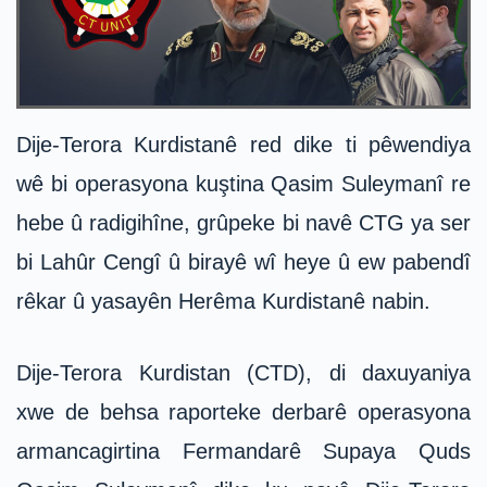
Dije-Terora Kurdistanê red dike ti pêwendiya
wê bi operasyona kuştina Qasim Suleymanî re
hebe û radigihîne, grûpeke bi navê CTG ya ser
bi Lahûr Cengî û birayê wî heye û ew pabendî
rêkar û yasayên Herêma Kurdistanê nabin.
Dije-Terora Kurdistan (CTD), di daxuyaniya
xwe de behsa raporteke derbarê operasyona
armancagirtina Fermandarê Supaya Quds