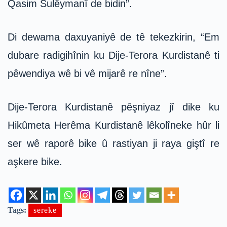
Qasim Sulêymanî de bidin”.
Di dewama daxuyaniyê de tê tekezkirin, “Em
dubare radigihînin ku Dije-Terora Kurdistanê ti
pêwendiya wê bi vê mijarê re nîne”.
Dije-Terora Kurdistanê pêşniyaz jî dike ku
Hikûmeta Herêma Kurdistanê lêkolîneke hûr li
ser wê raporê bike û rastiyan ji raya giştî re
aşkere bike.
Tags:
sereke