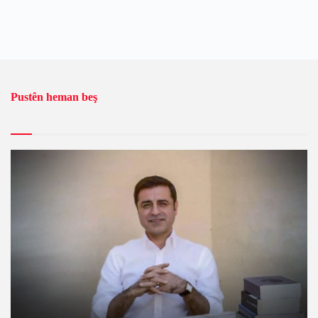
Pustên heman beş