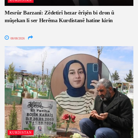
KURDISTAN
Mesrûr Barzanî: Zêdetirî hezar êrîşên bi dron û
mûşekan li ser Herêma Kurdistanê hatine kirin
08/08/2026
KURDISTAN