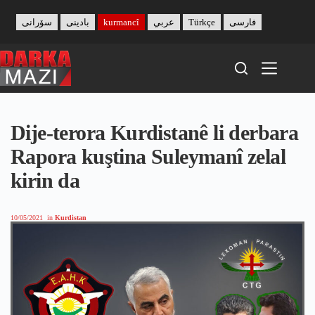
Skip
to
سۆرانی
بادینی
kurmancî
عربي
Türkçe
فارسی
content
Dije-terora Kurdistanê li derbara
Rapora kuştina Suleymanî zelal
kirin da
10/05/2021
in
Kurdistan