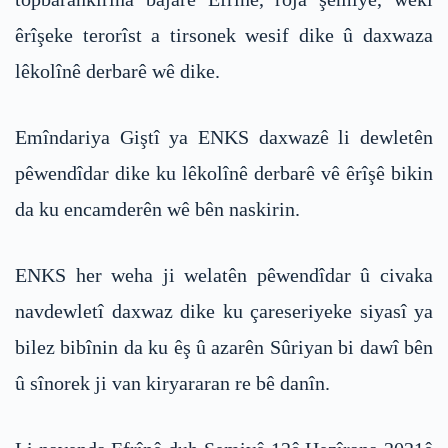
êrîşeke terorîst a tirsonek wesif dike û daxwaza
lêkolînê derbarê wê dike.
Emîndariya Giştî ya ENKS daxwazê li dewletên
pêwendîdar dike ku lêkolînê derbarê vê êrîşê bikin
da ku encamderên wê bên naskirin.
ENKS her weha ji welatên pêwendîdar û civaka
navdewletî daxwaz dike ku çareseriyeke siyasî ya
bilez bibînin da ku êş û azarên Sûriyan bi dawî bên
û sînorek ji van kiryararan re bê danîn.