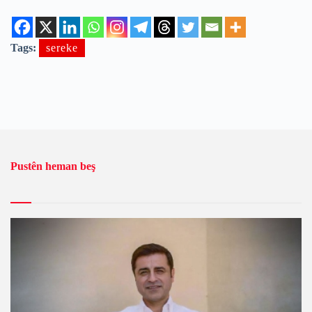
Tags:
sereke
Pustên heman beş