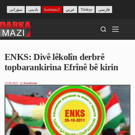
Skip
to
سۆرانی
بادینی
kurmancî
عربي
Türkçe
فارسی
content
ENKS: Divê lêkolîn derbrê
topbarankirina Efrînê bê kirin
13/06/2021
in
Kurdistan