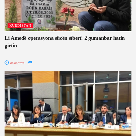
KURDISTAN
Li Amedê operasyona sûcên sîberî: 2 gumanbar hatin
girtin
08/08/2026