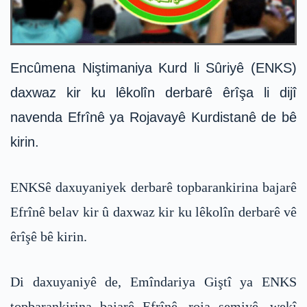
Encûmena Niştimaniya Kurd li Sûriyê (ENKS)
daxwaz kir ku lêkolîn derbarê êrîşa li dijî
navenda Efrînê ya Rojavayê Kurdistanê de bê
kirin.
ENKSê daxuyaniyek derbarê topbarankirina bajarê
Efrînê belav kir û daxwaz kir ku lêkolîn derbarê vê
êrîşê bê kirin.
Di daxuyaniyê de, Emîndariya Giştî ya ENKS
topbarankirina bajarê Efrînê, roja şemiyê, wekî