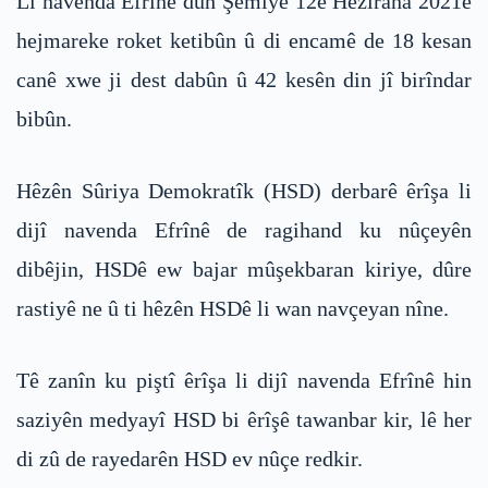
Li navenda Efrînê duh Şemiyê 12ê Hezîrana 2021ê
hejmareke roket ketibûn û di encamê de 18 kesan
canê xwe ji dest dabûn û 42 kesên din jî birîndar
bibûn.
Hêzên Sûriya Demokratîk (HSD) derbarê êrîşa li
dijî navenda Efrînê de ragihand ku nûçeyên
dibêjin, HSDê ew bajar mûşekbaran kiriye, dûre
rastiyê ne û ti hêzên HSDê li wan navçeyan nîne.
Tê zanîn ku piştî êrîşa li dijî navenda Efrînê hin
saziyên medyayî HSD bi êrîşê tawanbar kir, lê her
di zû de rayedarên HSD ev nûçe redkir.