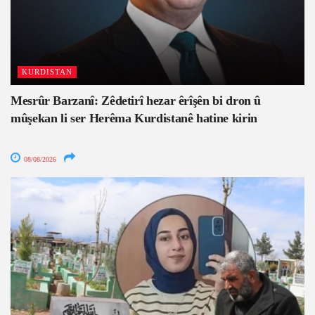
KURDISTAN
Mesrûr Barzanî: Zêdetirî hezar êrîşên bi dron û
mûşekan li ser Herêma Kurdistanê hatine kirin
08/08/2026