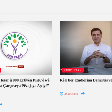
KURDISTAN
Hezar û 900 girtîyên PKK’ê wê
Rê li ber azadkirina Demirtaş v
a Çarçoveya Pêvajoya Aştiyê”
08/08/2026