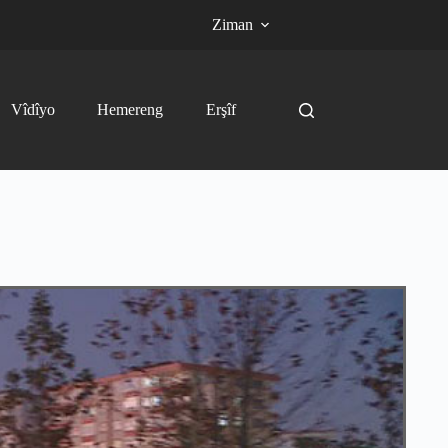
Ziman
Vîdîyo
Hemereng
Erşîf