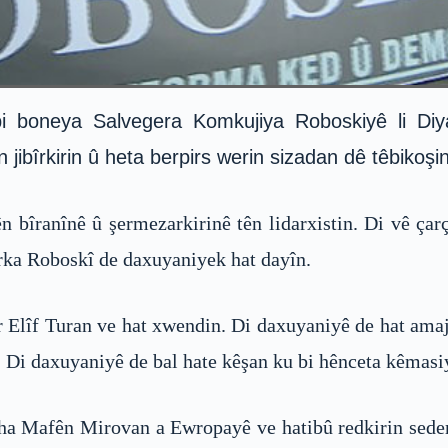
boneya Salvegera Komkujiya Roboskiyê li Diyarb
jibîrkirin û heta berpirs werin sizadan dê têbikoşi
bîranînê û şermezarkirinê tên lidarxistin. Di vê çar
ka Roboskî de daxuyaniyek hat dayîn.
r Elîf Turan ve hat xwendin. Di daxuyaniyê de hat am
. Di daxuyaniyê de bal hate kêşan ku bi hênceta kêmasi
eha Mafên Mirovan a Ewropayê ve hatibû redkirin sede