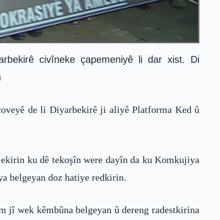
ekirê civîneke çapemeniyê li dar xist. Di
n
çoveyê de li Diyarbekirê ji aliyê Platforma Ked û
ajekirin ku dê tekoşîn were dayîn da ku Komkujiya
ya belgeyan doz hatiye redkirin.
m jî wek kêmbûna belgeyan û dereng radestkirina