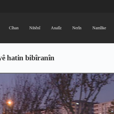
Cîhan
Nihênî
Analîz
Nerîn
Namîlke
 hatin bibîranîn