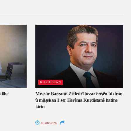
KURDISTAN
edibe
Mesrûr Barzanî: Zêdetirî hezar êrîşên bi dron
û mûşekan li ser Herêma Kurdistanê hatine
kirin
08/08/2026