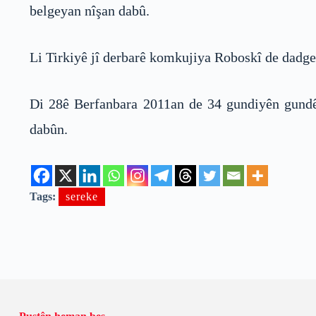
belgeyan nîşan dabû.
Li Tirkiyê jî derbarê komkujiya Roboskî de dadge
Di 28ê Berfanbara 2011an de 34 gundiyên gundê
dabûn.
Tags:
sereke