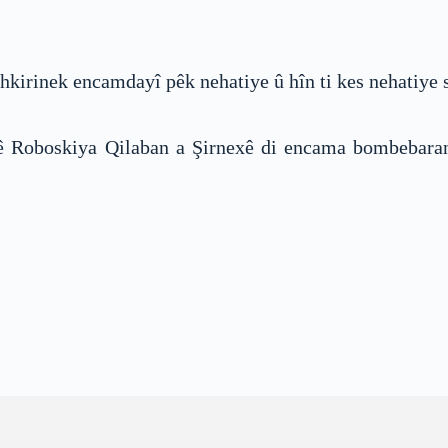
hkirinek encamdayî pêk nehatiye û hîn ti kes nehatiye 
 Roboskiya Qilaban a Şirnexê di encama bombebarana 