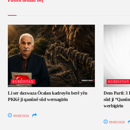
Pustên heman beş
KURDISTAN
KURDISTAN
Li ser daxwaza Öcalan kadroyên berê yên
Dem Partî: 3 
PKKê ji qanûnê sûd wernagirin
sûd ji “Qanûn
werbigirin
09/08/2026
09/08/2026