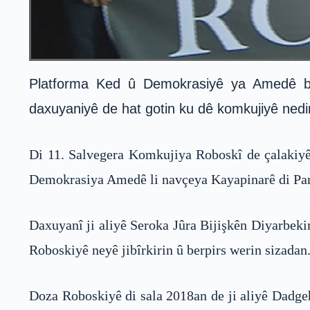
Platforma Ked û Demokrasiyê ya Amedê bi 
daxuyaniyê de hat gotin ku dê komkujiyê nedin 
Di 11. Salvegera Komkujiya Roboskî de çalakiyên 
Demokrasiya Amedê li navçeya Kayapinarê di Par
Daxuyanî ji aliyê Seroka Jûra Bijişkên Diyarbeki
Roboskiyê neyê jibîrkirin û berpirs werin sizadan
Doza Roboskiyê di sala 2018an de ji aliyê Dadg