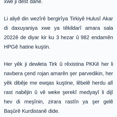
xwe ji dest dane.
Li aliyê din wezîrê bergirîya Tirkiyê Hulusî Akar
di daxuyaniya xwe ya têkildarî amara sala
2022ê de diyar kir ku 3 hezar û 982 endamên
HPGê hatine kuştin.
Her yêk ji dewleta Tirk û rêxistina PKKê her li
navbera çend rojan amarên şer parvedikin, her
yêk dibêje me ewqas kuştine, lêbelê herdu alî
rast nabêjin û vê weke şerekî medyayî li dijî
hev di meşînin, zirara rastîn ya şer gelê
Başûrê Kurdistanê dide.