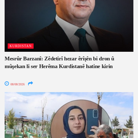
KURDISTAN
Mesrûr Barzanî: Zêdetirî hezar êrîşên bi dron û
mûşekan li ser Herêma Kurdistanê hatine kirin
08/08/2026