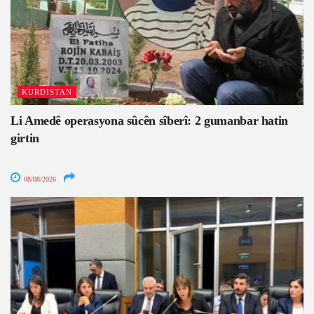
KURDISTAN
Li Amedê operasyona sûcên sîberî: 2 gumanbar hatin
girtin
08/08/2026