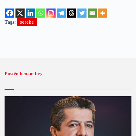
Tags:
sereke
Pustên heman beş