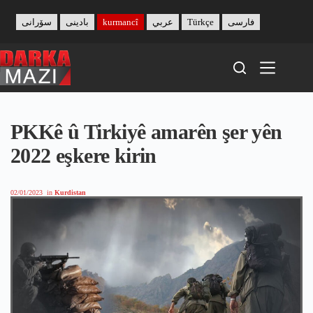
Skip
to
سۆرانی
بادینی
kurmancî
عربي
Türkçe
فارسی
content
PKKê û Tirkiyê amarên şer yên
2022 eşkere kirin
02/01/2023
in
Kurdistan