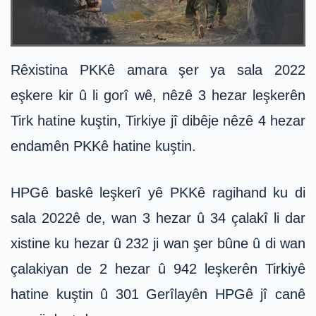
Rêxistina PKKê amara şer ya sala 2022
eşkere kir û li gorî wê, nêzê 3 hezar leşkerên
Tirk hatine kuştin, Tirkiye jî dibêje nêzê 4 hezar
endamên PKKê hatine kuştin.
HPGê baskê leşkerî yê PKKê ragihand ku di
sala 2022ê de, wan 3 hezar û 34 çalakî li dar
xistine ku hezar û 232 ji wan şer bûne û di wan
çalakiyan de 2 hezar û 942 leşkerên Tirkiyê
hatine kuştin û 301 Gerîlayên HPGê jî canê