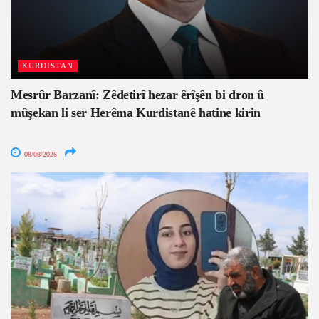
KURDISTAN
Mesrûr Barzanî: Zêdetirî hezar êrîşên bi dron û
mûşekan li ser Herêma Kurdistanê hatine kirin
08/08/2026