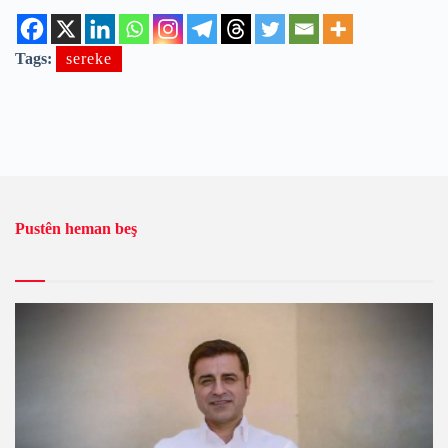
Tags:
sereke
Pustên heman beş