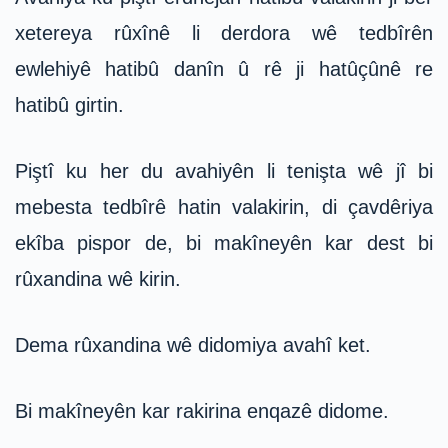
xetereya rûxînê li derdora wê tedbîrên
ewlehiyê hatibû danîn û rê ji hatûçûnê re
hatibû girtin.
Piştî ku her du avahiyên li tenişta wê jî bi
mebesta tedbîrê hatin valakirin, di çavdêriya
ekîba pispor de, bi makîneyên kar dest bi
rûxandina wê kirin.
Dema rûxandina wê didomiya avahî ket.
Bi makîneyên kar rakirina enqazê didome.