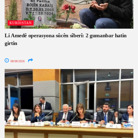
KURDISTAN
Li Amedê operasyona sûcên sîberî: 2 gumanbar hatin
girtin
08/08/2026