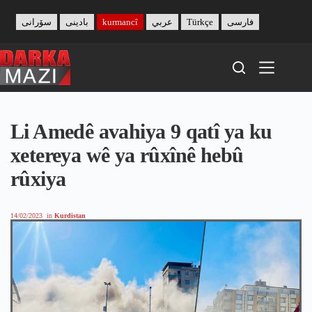
Skip
to
سۆرانی
بادینی
kurmancî
عربي
Türkçe
فارسی
content
Li Amedê avahiya 9 qatî ya ku
xetereya wê ya rûxînê hebû
rûxiya
14/02/2023
in
Kurdistan