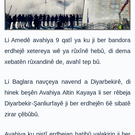
Li Amedê avahiya 9 qatî ya ku ji ber bandora
erdhejê xetereya wê ya rûxînê hebû, di dema
xebatên rûxandinê de, avahî tep bû.
Li Baglara navçeya navend a Diyarbekirê, di
hinek beşên Avahiya Altin Kayaya li ser rêbeja
Diyarbekir-Şanliurfayê ji ber erdhejên 6ê sibatê
zirar çêbûbû.
Avahiya ku piştî erdhejan hatibû valakirin ji ber