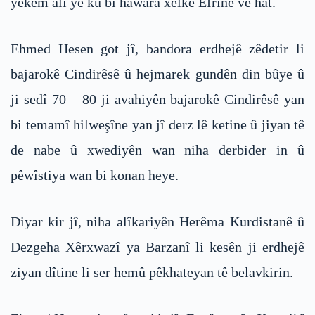
yekem alî ye ku bi hawara xelkê Efrînê ve hat.
Ehmed Hesen got jî, bandora erdhejê zêdetir li
bajarokê Cindirêsê û hejmarek gundên din bûye û
ji sedî 70 – 80 ji avahiyên bajarokê Cindirêsê yan
bi temamî hilweşîne yan jî derz lê ketine û jiyan tê
de nabe û xwediyên wan niha derbider in û
pêwîstiya wan bi konan heye.
Diyar kir jî, niha alîkariyên Herêma Kurdistanê û
Dezgeha Xêrxwazî ya Barzanî li kesên ji erdhejê
ziyan dîtine li ser hemû pêkhateyan tê belavkirin.