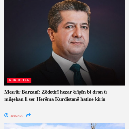
KURDISTAN
Mesrûr Barzanî: Zêdetirî hezar êrîşên bi dron û
mûşekan li ser Herêma Kurdistanê hatine kirin
08/08/2026