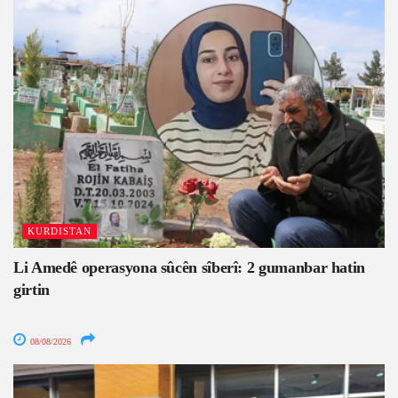
KURDISTAN
Li Amedê operasyona sûcên sîberî: 2 gumanbar hatin
girtin
08/08/2026