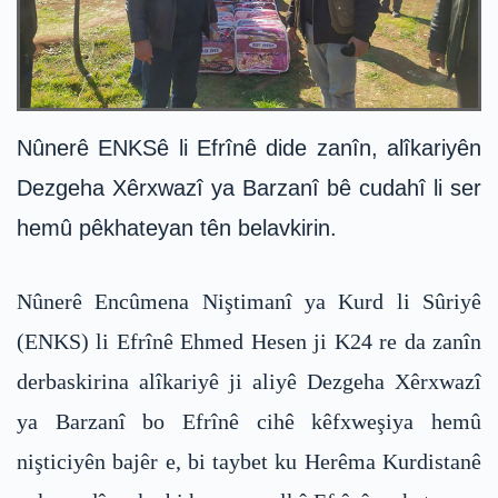
Nûnerê ENKSê li Efrînê dide zanîn, alîkariyên
Dezgeha Xêrxwazî ya Barzanî bê cudahî li ser
hemû pêkhateyan tên belavkirin.
Nûnerê Encûmena Niştimanî ya Kurd li Sûriyê
(ENKS) li Efrînê Ehmed Hesen ji K24 re da zanîn
derbaskirina alîkariyê ji aliyê Dezgeha Xêrxwazî
ya Barzanî bo Efrînê cihê kêfxweşiya hemû
nişticiyên bajêr e, bi taybet ku Herêma Kurdistanê