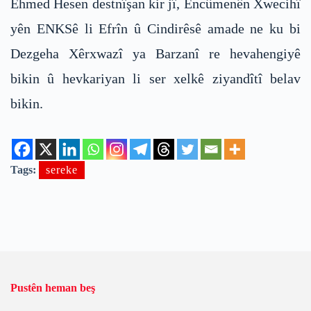
Ehmed Hesen destnîşan kir jî, Encûmenên Xwecihî
yên ENKSê li Efrîn û Cindirêsê amade ne ku bi
Dezgeha Xêrxwazî ya Barzanî re hevahengiyê
bikin û hevkariyan li ser xelkê ziyandîtî belav
bikin.
Tags:
sereke
Pustên heman beş