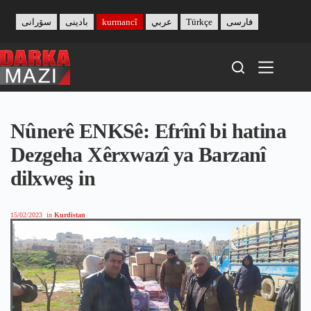
Skip
to
سۆرانی
بادینی
kurmancî
عربي
Türkçe
فارسی
content
Nûnerê ENKSê: Efrînî bi hatina
Dezgeha Xêrxwazî ya Barzanî
dilxweş in
15/02/2023
in
Kurdistan