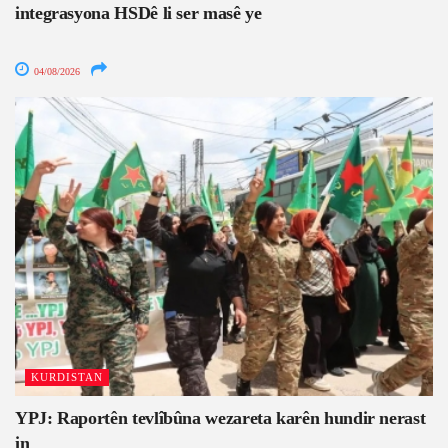
integrasyona HSDê li ser masê ye
04/08/2026
KURDISTAN
YPJ: Raportên tevlîbûna wezareta karên hundir nerast
in