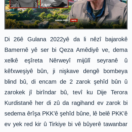
Di 26ê Gulana 2022yê da li nêzî bajarokê
Bamernê yê ser bi Qeza Amêdiyê ve, dema
xelkê eşîreta Nêrweyî mijûlî seyranê û
kêfxweşiyê bûn, ji nişkave dengê bombeya
blind bû, di encam de 2 zarok şehîd bûn û
zarokek jî birîndar bû, tevî ku Dije Terora
Kurdistanê her di zû da ragihand ev zarok bi
sedema êrîşa PKK’ê şehîd bûne, lê belê PKK’ê
ev yek red kir û Tirkiye bi vê bûyerê tawanbar