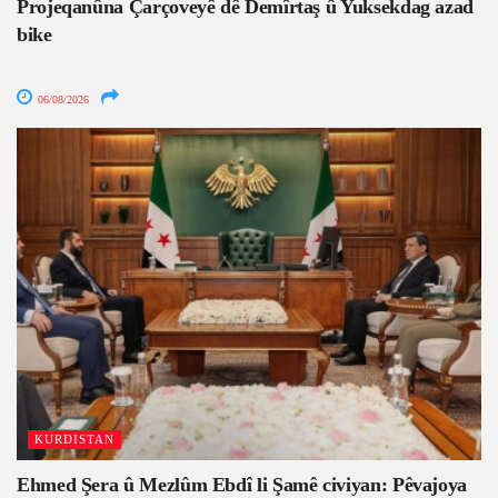
Projeqanûna Çarçoveyê dê Demîrtaş û Yuksekdag azad
bike
06/08/2026
KURDISTAN
Ehmed Şera û Mezlûm Ebdî li Şamê civiyan: Pêvajoya