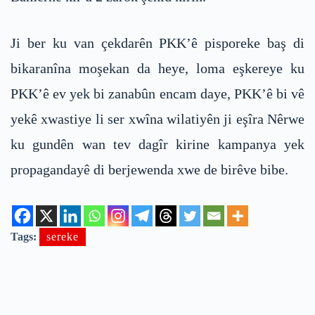
Ji ber ku van çekdarên PKK’ê pisporeke baş di
bikaranîna moşekan da heye, loma eşkereye ku
PKK’ê ev yek bi zanabûn encam daye, PKK’ê bi vê
yekê xwastiye li ser xwîna wilatiyên ji eşîra Nêrwe
ku gundên wan tev dagîr kirine kampanya yek
propagandayê di berjewenda xwe de birêve bibe.
Tags:
sereke