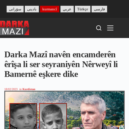
Skip
to
سۆرانی
بادینی
kurmancî
عربي
Türkçe
فارسی
content
Darka Mazî navên encamderên
êrîşa li ser seyraniyên Nêrweyî li
Bamernê eşkere dike
18/02/2023
in
Kurdistan