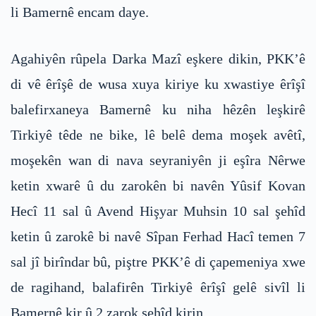
li Bamernê encam daye.
Agahiyên rûpela Darka Mazî eşkere dikin, PKK’ê
di vê êrîşê de wusa xuya kiriye ku xwastiye êrîşî
balefirxaneya Bamernê ku niha hêzên leşkirê
Tirkiyê têde ne bike, lê belê dema moşek avêtî,
moşekên wan di nava seyraniyên ji eşîra Nêrwe
ketin xwarê û du zarokên bi navên Yûsif Kovan
Hecî 11 sal û Avend Hişyar Muhsin 10 sal şehîd
ketin û zarokê bi navê Sîpan Ferhad Hacî temen 7
sal jî birîndar bû, piştre PKK’ê di çapemeniya xwe
de ragihand, balafirên Tirkiyê êrîşî gelê sivîl li
Bamernê kir û 2 zarok şehîd kirin.