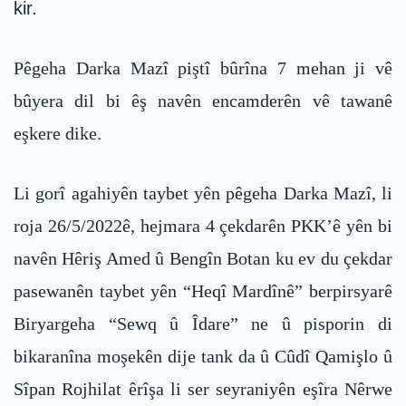
kir.
Pêgeha Darka Mazî piştî bûrîna 7 mehan ji vê
bûyera dil bi êş navên encamderên vê tawanê
eşkere dike.
Li gorî agahiyên taybet yên pêgeha Darka Mazî, li
roja 26/5/2022ê, hejmara 4 çekdarên PKK’ê yên bi
navên Hêriş Amed û Bengîn Botan ku ev du çekdar
pasewanên taybet yên “Heqî Mardînê” berpirsyarê
Biryargeha “Sewq û Îdare” ne û pisporin di
bikaranîna moşekên dije tank da û Cûdî Qamişlo û
Sîpan Rojhilat êrîşa li ser seyraniyên eşîra Nêrwe