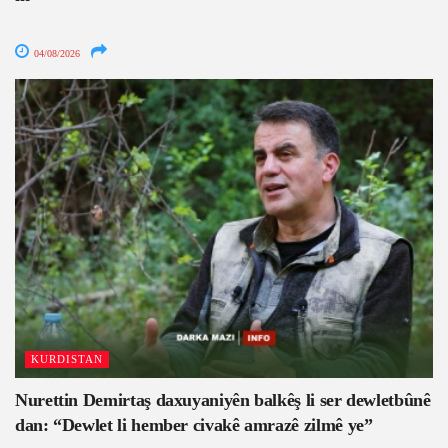
04/08/2026
KURDISTAN
Nurettin Demirtaş daxuyaniyên balkêş li ser dewletbûnê
dan: “Dewlet li hember civakê amrazê zilmê ye”