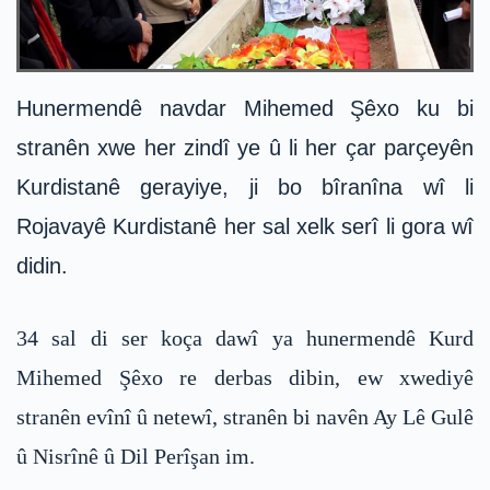
Hunermendê navdar Mihemed Şêxo ku bi
stranên xwe her zindî ye û li her çar parçeyên
Kurdistanê gerayiye, ji bo bîranîna wî li
Rojavayê Kurdistanê her sal xelk serî li gora wî
didin.
34 sal di ser koça dawî ya hunermendê Kurd
Mihemed Şêxo re derbas dibin, ew xwediyê
stranên evînî û netewî, stranên bi navên Ay Lê Gulê
û Nisrînê û Dil Perîşan im.