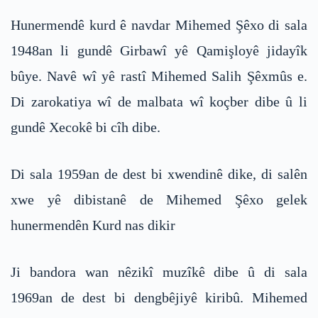
Hunermendê kurd ê navdar Mihemed Şêxo di sala
1948an li gundê Girbawî yê Qamişloyê jidayîk
bûye. Navê wî yê rastî Mihemed Salih Şêxmûs e.
Di zarokatiya wî de malbata wî koçber dibe û li
gundê Xecokê bi cîh dibe.
Di sala 1959an de dest bi xwendinê dike, di salên
xwe yê dibistanê de Mihemed Şêxo gelek
hunermendên Kurd nas dikir
Ji bandora wan nêzikî muzîkê dibe û di sala
1969an de dest bi dengbêjiyê kiribû. Mihemed