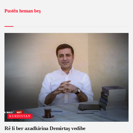
Pustên heman beş
KURDISTAN
Rê li ber azadkirina Demirtaş vedibe