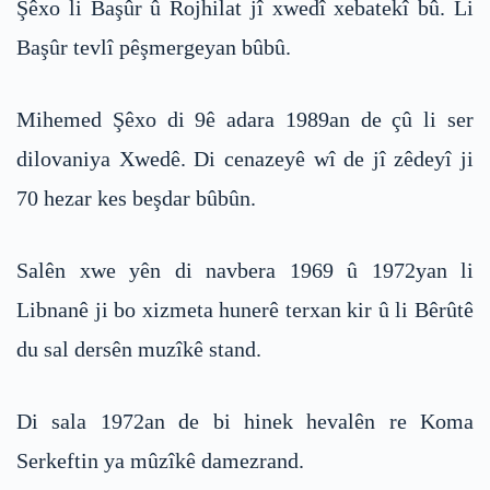
Şêxo li Başûr û Rojhilat jî xwedî xebatekî bû. Li
Başûr tevlî pêşmergeyan bûbû.
Mihemed Şêxo di 9ê adara 1989an de çû li ser
dilovaniya Xwedê. Di cenazeyê wî de jî zêdeyî ji
70 hezar kes beşdar bûbûn.
Salên xwe yên di navbera 1969 û 1972yan li
Libnanê ji bo xizmeta hunerê terxan kir û li Bêrûtê
du sal dersên muzîkê stand.
Di sala 1972an de bi hinek hevalên re Koma
Serkeftin ya mûzîkê damezrand.