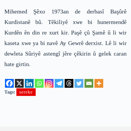
Mihemed Şêxo 1973an de derbasî Başûrê
Kurdistanê bû. Têkiliyê xwe bi hunermendê
Kurdên ên din re xurt kir. Paşê çû Şamê û li wir
kaseta xwe ya bi navê Ay Gewrê derxist. Lê li wir
dewleta Sûriyê astengî jêre çêkirin û gelek caran
hate girtin.
Tags:
sereke