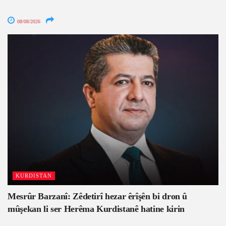
08/08/2026
KURDISTAN
Mesrûr Barzanî: Zêdetirî hezar êrîşên bi dron û
mûşekan li ser Herêma Kurdistanê hatine kirin