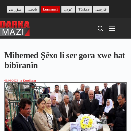
Skip
to
سۆرانی
بادینی
kurmancî
عربي
Türkçe
فارسی
content
Mihemed Şêxo li ser gora xwe hat
bibîranîn
09/03/2023
in
Kurdistan