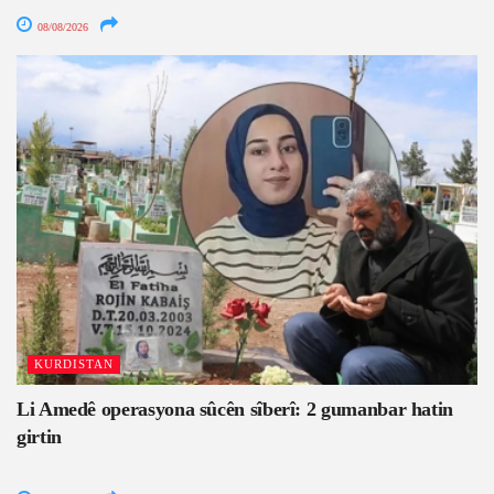
08/08/2026
KURDISTAN
Li Amedê operasyona sûcên sîberî: 2 gumanbar hatin
girtin