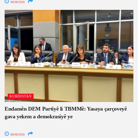
08/08/2026
KURDISTAN
Endamên DEM Partiyê li TBMMê: Yasaya çarçoveyê
gava yekem a demokrasiyê ye
08/08/2026