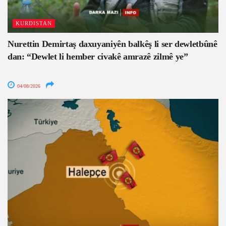
KURDISTAN
Nurettin Demirtaş daxuyaniyên balkêş li ser dewletbûnê
dan: “Dewlet li hember civakê amrazê zilmê ye”
04/08/2026