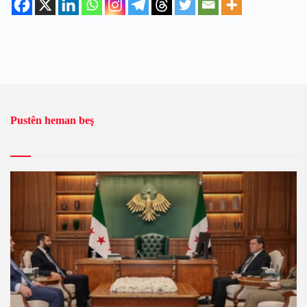
Pustên heman beş