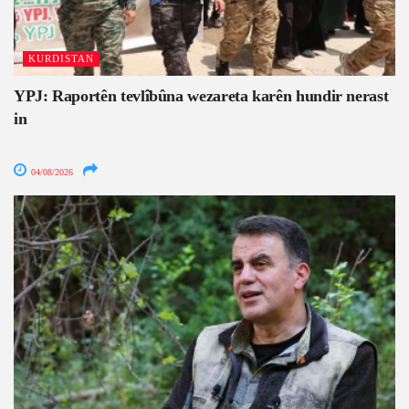
KURDISTAN
YPJ: Raportên tevlîbûna wezareta karên hundir nerast
in
04/08/2026