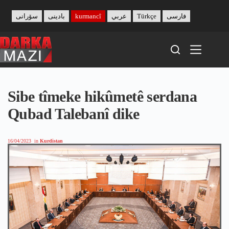
Skip
to
سۆرانی
بادینی
kurmancî
عربي
Türkçe
فارسی
content
Sibe tîmeke hikûmetê serdana
Qubad Talebanî dike
16/04/2023
in
Kurdistan