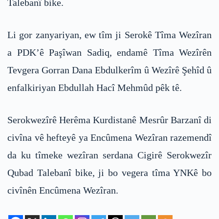
Talebanî bike.
Li gor zanyariyan, ew tîm ji Serokê Tîma Wezîran
a PDK’ê Paşîwan Sadiq, endamê Tîma Wezîrên
Tevgera Gorran Dana Ebdulkerîm û Wezîrê Şehîd û
enfalkiriyan Ebdullah Hacî Mehmûd pêk tê.
Serokwezîrê Herêma Kurdistanê Mesrûr Barzanî di
civîna vê hefteyê ya Encûmena Wezîran razemendî
da ku tîmeke wezîran serdana Cigirê Serokwezîr
Qubad Talebanî bike, ji bo vegera tîma YNKê bo
civînên Encûmena Wezîran.