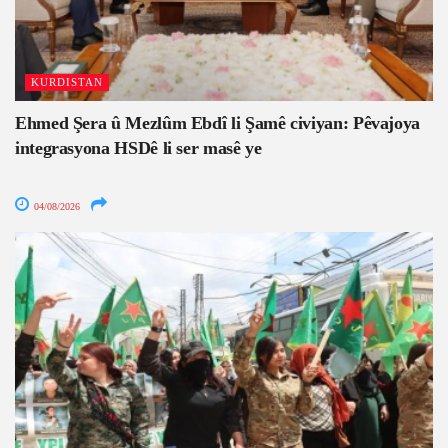
KURDISTAN
Ehmed Şera û Mezlûm Ebdî li Şamê civiyan: Pêvajoya
integrasyona HSDê li ser masê ye
04/08/2026