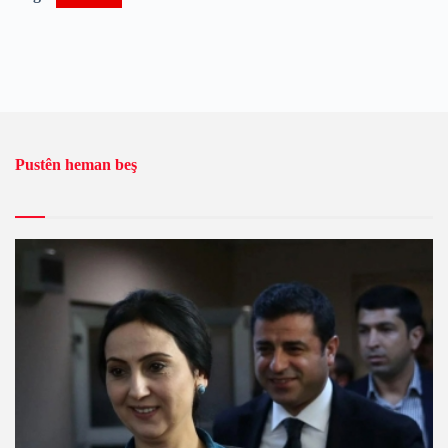
Pustên heman beş