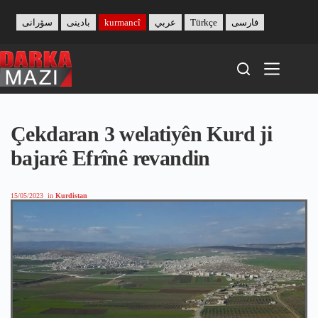
Skip
to
سۆرانی
بادینی
kurmancî
عربي
Türkçe
فارسی
content
Çekdaran 3 welatiyên Kurd ji
bajarê Efrînê revandin
15/05/2023
in
Kurdistan