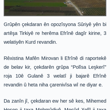
Grûpên çekdaran ên opozîsyona Sûriyê yên bi
artêşa Tirkiyê re herêma Efrînê dagîr kirine, 3
welatiyên Kurd revandin.
Rêxistina Mafên Mirovan li Efrînê di raportekê
de belav kir, çekdarên grûpa “Polîsa Leşkerî”
roja 10ê Gulanê 3 welatî ji bajarê Efrînê
revandin û heta niha çarenivîsa wî ne diyar e.
Da zanîn jî, çekdaran ew her sê kes, Mihemed
Hesen ji taxa Mehmûdiyê, Mesûd Xelîl ji taxa