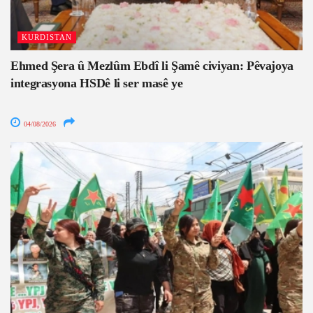
KURDISTAN
Ehmed Şera û Mezlûm Ebdî li Şamê civiyan: Pêvajoya
integrasyona HSDê li ser masê ye
04/08/2026