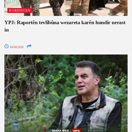
KURDISTAN
YPJ: Raportên tevlîbûna wezareta karên hundir nerast
in
04/08/2026