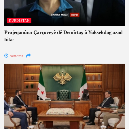
KURDISTAN
Projeqanûna Çarçoveyê dê Demîrtaş û Yuksekdag azad
bike
06/08/2026