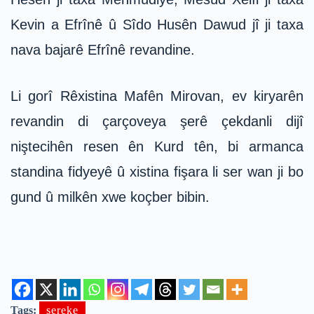
Kevin a Efrînê û Sîdo Husên Dawud jî ji taxa
nava bajarê Efrînê revandine.
Li gorî Rêxistina Mafên Mirovan, ev kiryarên
revandin di çarçoveya şerê çekdanli dijî
niştecihên resen ên Kurd tên, bi armanca
standina fidyeyê û xistina fişara li ser wan ji bo
gund û milkên xwe koçber bibin.
Tags:
sereke