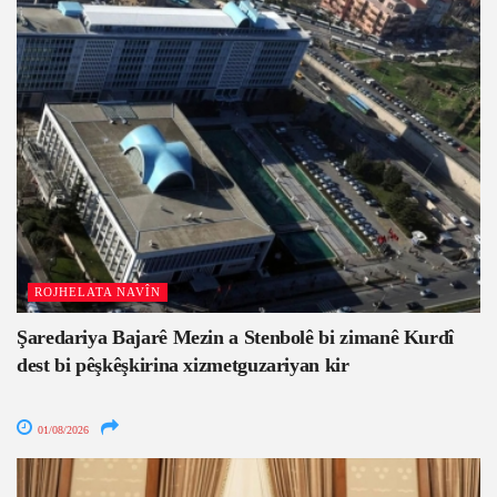
ROJHELATA NAVÎN
Şaredariya Bajarê Mezin a Stenbolê bi zimanê Kurdî
dest bi pêşkêşkirina xizmetguzariyan kir
01/08/2026