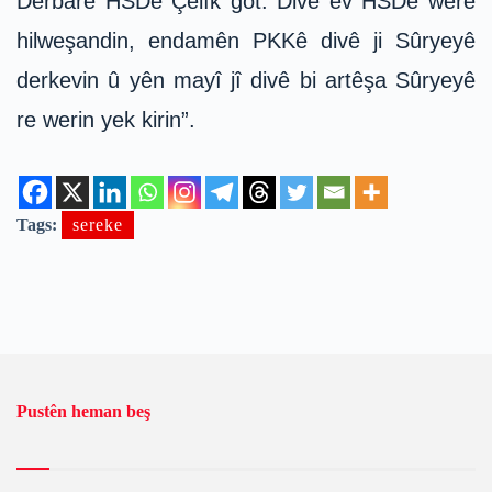
Derbarê HSDê Çelîk got: Divê ev HSDe were
hilweşandin, endamên PKKê divê ji Sûryeyê
derkevin û yên mayî jî divê bi artêşa Sûryeyê
re werin yek kirin”.
Tags:
sereke
Pustên heman beş