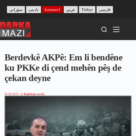
Skip
to
سۆرانی
بادینی
kurmancî
عربي
Türkçe
فارسی
content
Berdevkê AKPê: Em li bendêne
ku PKKe di çend mehên pêş de
çekan deyne
05/06/2025
in
Rojhelata navîn