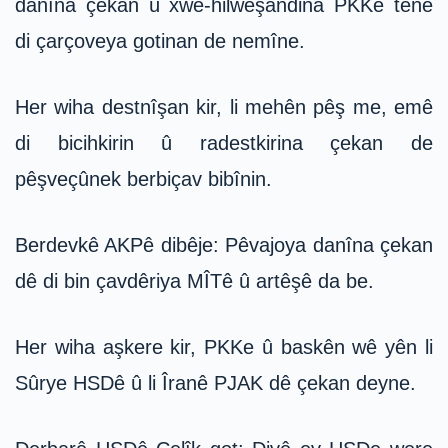
danîna çekan û xwe-hilweşandina PKKê tenê
di çarçoveya gotinan de nemîne.
Her wiha destnîşan kir, li mehên pêş me, emê
di bicihkirin û radestkirina çekan de
pêşveçûnek berbiçav bibînin.
Berdevkê AKPê dibêje: Pêvajoya danîna çekan
dê di bin çavdêriya MÎTê û artêşê da be.
Her wiha aşkere kir, PKKe û baskên wê yên li
Sûrye HSDê û li Îranê PJAK dê çekan deyne.