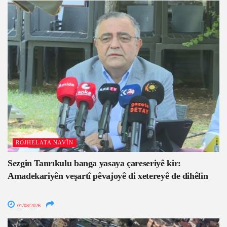
ROJHELATA NAVÎN
Sezgin Tanrıkulu banga yasaya çareseriyê kir:
Amadekariyên veşartî pêvajoyê di xetereyê de dihêlin
01/08/2026