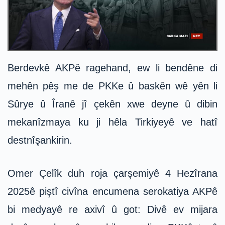
Berdevkê AKPê ragehand, ew li bendêne di
mehên pêş me de PKKe û baskên wê yên li
Sûrye û Îranê jî çekên xwe deyne û dibin
mekanîzmaya ku ji hêla Tirkiyeyê ve hatî
destnîşankirin.
Omer Çelîk duh roja çarşemiyê 4 Hezîrana
2025ê piştî civîna encumena serokatiya AKPê
bi medyayê re axivî û got: Divê ev mijara