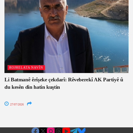
ROJHELATA NAVÎN
Li Batmanê êrîşeke çekdarî: Rêveberekî AK Partiyê û
du kesên din hatin kuştin
27/07/2026