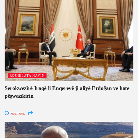
ROJHELATA NAVÎN
Serokwezîrê Iraqê li Enqereyê ji aliyê Erdoğan ve hate
pêşwazîkirin
28/07/2026