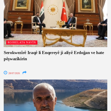
ROJHELATA NAVÎN
Serokwezîrê Iraqê li Enqereyê ji aliyê Erdoğan ve hate
pêşwazîkirin
28/07/2026