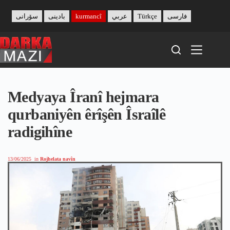
Skip
to
سۆرانی
بادینی
kurmancî
عربي
Türkçe
فارسی
content
Medyaya Îranî hejmara
qurbaniyên êrîşên Îsraîlê
radigihîne
13/06/2025
in
Rojhelata navîn