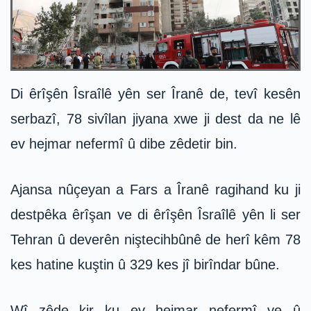
Di êrîşên Îsraîlê yên ser Îranê de, tevî kesên
serbazî, 78 sivîlan jiyana xwe ji dest da ne lê
ev hejmar nefermî û dibe zêdetir bin.
Ajansa nûçeyan a Fars a Îranê ragihand ku ji
destpêka êrîşan ve di êrîşên Îsraîlê yên li ser
Tehran û deverên niştecihbûnê de herî kêm 78
kes hatine kuştin û 329 kes jî birîndar bûne.
Wî zêde kir ku ev hejmar nefermî ye û