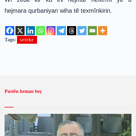
hejmara qurbaniyan wiha tê texmînkirin.
Tags:
sereke
Pustên heman beş