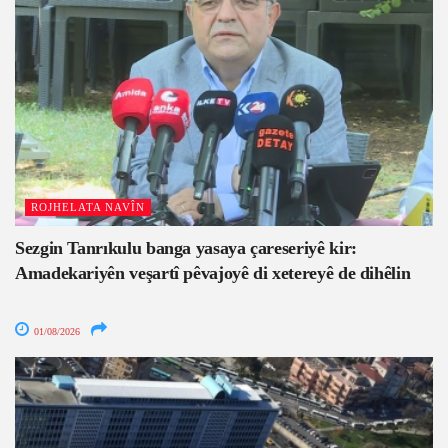
ROJHELATA NAVÎN
Sezgin Tanrıkulu banga yasaya çareseriyê kir:
Amadekariyên veşartî pêvajoyê di xetereyê de dihêlin
01/08/2026