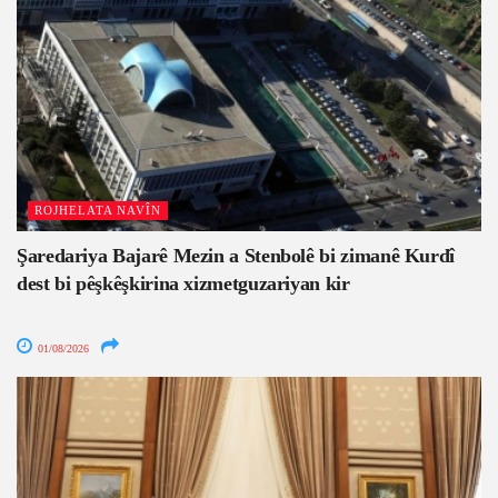
ROJHELATA NAVÎN
Şaredariya Bajarê Mezin a Stenbolê bi zimanê Kurdî
dest bi pêşkêşkirina xizmetguzariyan kir
01/08/2026