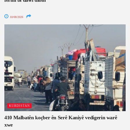
10/08/2026
KURDISTAN
410 Malbatên koçber ên Serê Kaniyê vedigerin warê
xwe