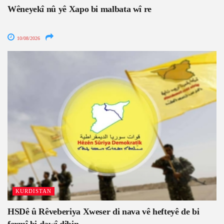
Wêneyekî nû yê Xapo bi malbata wî re
10/08/2026
KURDISTAN
HSDê û Rêveberiya Xweser di nava vê hefteyê de bi
fermî bi dawî dibin