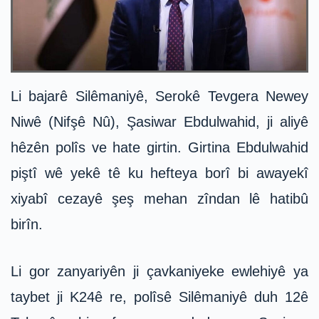
Li bajarê Silêmaniyê, Serokê Tevgera Newey
Niwê (Nifşê Nû), Şasiwar Ebdulwahid, ji aliyê
hêzên polîs ve hate girtin. Girtina Ebdulwahid
piştî wê yekê tê ku hefteya borî bi awayekî
xiyabî cezayê şeş mehan zîndan lê hatibû
birîn.
Li gor zanyariyên ji çavkaniyeke ewlehiyê ya
taybet ji K24ê re, polîsê Silêmaniyê duh 12ê