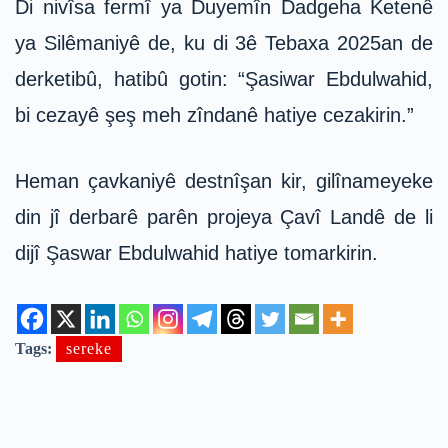
Di nivîsa fermî ya Duyemîn Dadgeha Ketenê
ya Silêmaniyê de, ku di 3ê Tebaxa 2025an de
derketibû, hatibû gotin: “Şasiwar Ebdulwahid,
bi cezayê şeş meh zîndanê hatiye cezakirin.”
Heman çavkaniyê destnîşan kir, gilînameyeke
din jî derbarê parên projeya Çavî Landê de li
dijî Şaswar Ebdulwahid hatiye tomarkirin.
Tags:
sereke