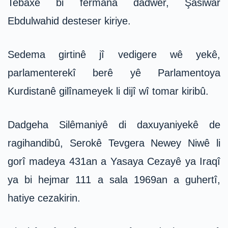
Tebaxê bi fermana dadwer, Şasiwar
Ebdulwahid desteser kiriye.
Sedema girtinê jî vedigere wê yekê,
parlamenterekî berê yê Parlamentoya
Kurdistanê gilînameyek li dijî wî tomar kiribû.
Dadgeha Silêmaniyê di daxuyaniyekê de
ragihandibû, Serokê Tevgera Newey Niwê li
gorî madeya 431an a Yasaya Cezayê ya Iraqî
ya bi hejmar 111 a sala 1969an a guhertî,
hatiye cezakirin.