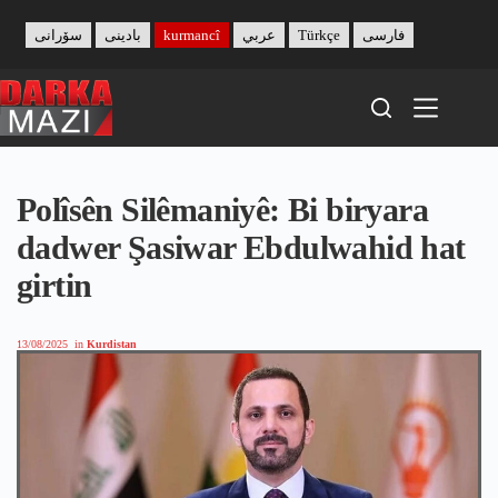
Skip
to
سۆرانی
بادینی
kurmancî
عربي
Türkçe
فارسی
content
Polîsên Silêmaniyê: Bi biryara
dadwer Şasiwar Ebdulwahid hat
girtin
13/08/2025
in
Kurdistan