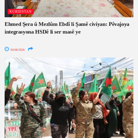
KURDISTAN
Ehmed Şera û Mezlûm Ebdî li Şamê civiyan: Pêvajoya
integrasyona HSDê li ser masê ye
04/08/2026