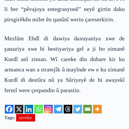
li ber “pêvajoya entegrasyonê” neyê girtin daku
pirsgirêkên milet ên qanûnî werin çareserkirin.
Mezlûm Ebdî di dawiya daxuyaniya xwe de
şanaziya xwe bi hestiyariya gel a ji bo zimanê
Kurdî anî ziman. Wî careke din dubare kir ku
armanca wan a stratejîk û mayînde ew e ku zimanê
Kurdî di destûra nû ya Sûriyeyê de bi awayekî
fermî were çespandin û parastin.
Tags:
sereke