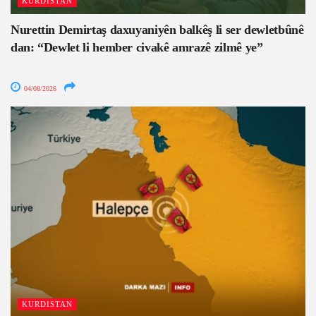
KURDISTAN
Nurettin Demirtaş daxuyaniyên balkêş li ser dewletbûnê
dan: “Dewlet li hember civakê amrazê zilmê ye”
04/08/2026
KURDISTAN