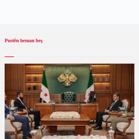
Pustên heman beş