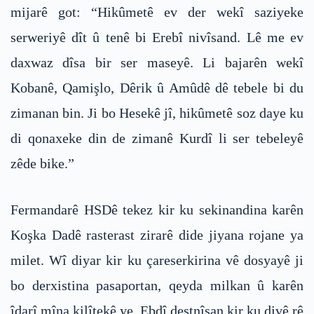
mijarê got: “Hikûmetê ev der wekî saziyeke
serweriyê dît û tenê bi Erebî nivîsand. Lê me ev
daxwaz dîsa bir ser maseyê. Li bajarên wekî
Kobanê, Qamişlo, Dêrik û Amûdê dê tebele bi du
zimanan bin. Ji bo Hesekê jî, hikûmetê soz daye ku
di qonaxeke din de zimanê Kurdî li ser tebeleyê
zêde bike.”
Fermandarê HSDê tekez kir ku sekinandina karên
Koşka Dadê rasterast zirarê dide jiyana rojane ya
milet. Wî diyar kir ku çareserkirina vê dosyayê ji
bo derxistina pasaportan, qeyda milkan û karên
îdarî mîna kilîtekê ye. Ebdî destnîşan kir ku divê rê