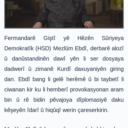
Fermandarê Giştî yê Hêzên Sûriyeya
Demokratîk (HSD) Mezlûm Ebdî, derbarê alozî
û danûstandinên dawî yên li ser dosyaya
dadwerî û zimanê Kurdî daxuyaniyên giring
dan. Ebdî bang li gelê herêmê û bi taybetî li
ciwanan kir ku li hemberî provokasyonan aram
bin û rê bidin pêvajoya dîplomasiyê daku
kêşeyên îdarî û hiqûqî werin çareserkirin.