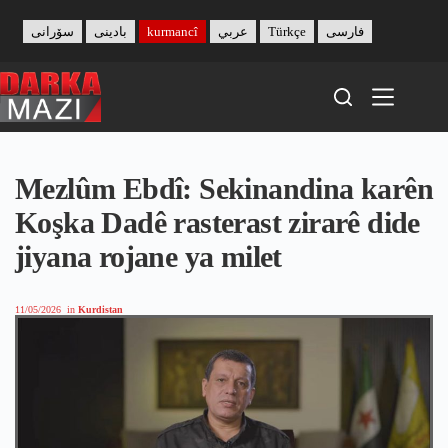
Skip
to
سۆرانی
بادینی
kurmancî
عربي
Türkçe
فارسی
content
Mezlûm Ebdî: Sekinandina karên
Koşka Dadê rasterast zirarê dide
jiyana rojane ya milet
11/05/2026
in
Kurdistan