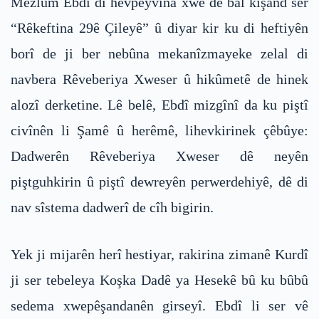
Mezlûm Ebdî di hevpeyvîna xwe de bal kişand ser
“Rêkeftina 29ê Çileyê” û diyar kir ku di heftiyên
borî de ji ber nebûna mekanîzmayeke zelal di
navbera Rêveberiya Xweser û hikûmetê de hinek
alozî derketine. Lê belê, Ebdî mizgînî da ku piştî
civînên li Şamê û herêmê, lihevkirinek çêbûye:
Dadwerên Rêveberiya Xweser dê neyên
piştguhkirin û piştî dewreyên perwerdehiyê, dê di
nav sîstema dadwerî de cîh bigirin.
Yek ji mijarên herî hestiyar, rakirina zimanê Kurdî
ji ser tebeleya Koşka Dadê ya Hesekê bû ku bûbû
sedema xwepêşandanên girseyî. Ebdî li ser vê