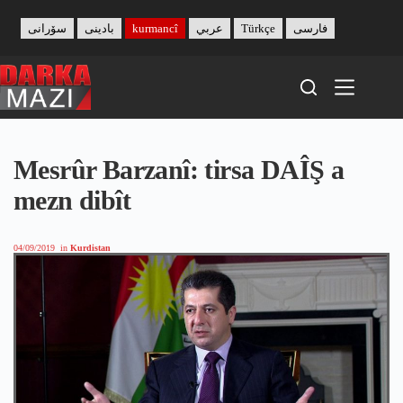
Skip
to
سۆرانی
بادینی
kurmancî
عربي
Türkçe
فارسی
content
Mesrûr Barzanî: tirsa DAÎŞ a
mezn dibît
04/09/2019
in
Kurdistan