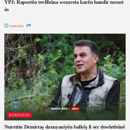
YPJ: Raportên tevlîbûna wezareta karên hundir nerast
in
04/08/2026
KURDISTAN
Nurettin Demirtaş daxuyaniyên balkêş li ser dewletbûnê