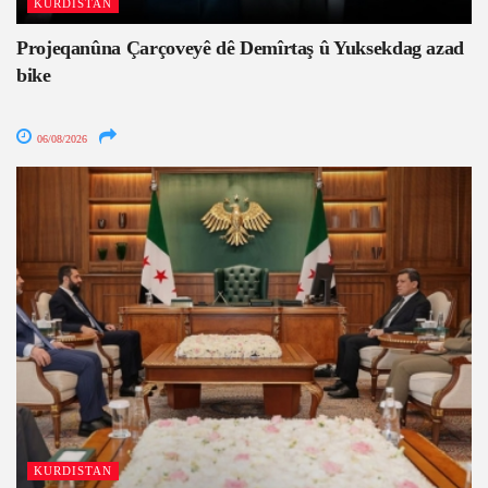
KURDISTAN
Projeqanûna Çarçoveyê dê Demîrtaş û Yuksekdag azad
bike
06/08/2026
KURDISTAN