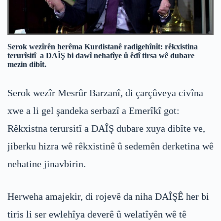
Serok wezîrên herêma Kurdistanê radigehînît: rêkxistina
terurîsitî a DAÎŞ bi dawî nehatîye û êdî tirsa wê dubare
mezin dibît.
Serok wezîr Mesrûr Barzanî, di çarçûveya civîna
xwe a li gel şandeka serbazî a Emerîkî got:
Rêkxistna terursitî a DAÎŞ dubare xuya dibîte ve,
jiberku hizra wê rêkxistinê û sedemên derketina wê
nehatine jinavbirin.
Herweha amajekir, di rojevê da niha DAÎŞÊ her bi
tiris li ser ewlehîya deverê û welatîyên wê tê