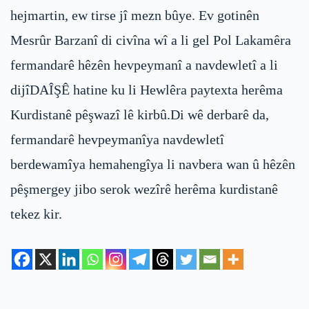
hejmartin, ew tirse jî mezn bûye. Ev gotinên
Mesrûr Barzanî di civîna wî a li gel Pol Lakamêra
fermandarê hêzên hevpeymanî a navdewletî a li
dijîDAÎŞÊ hatine ku li Hewlêra paytexta herêma
Kurdistanê pêşwazî lê kirbû.Di wê derbarê da,
fermandarê hevpeymanîya navdewletî
berdewamîya hemahengîya li navbera wan û hêzên
pêşmergey jibo serok wezîrê herêma kurdistanê
tekez kir.