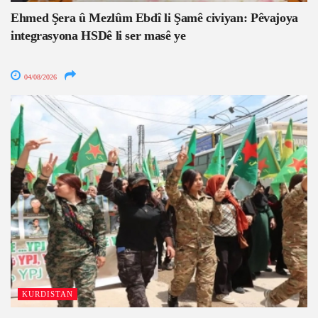
Ehmed Şera û Mezlûm Ebdî li Şamê civiyan: Pêvajoya
integrasyona HSDê li ser masê ye
04/08/2026
KURDISTAN