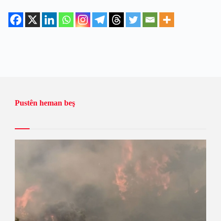
Pustên heman beş