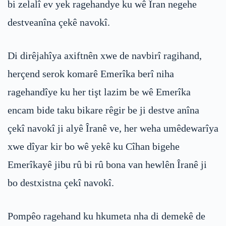
bi zelalî ev yek ragehandye ku wê Îran negehe
destveanîna çekê navokî.
Di dirêjahîya axiftnên xwe de navbirî ragihand,
herçend serok komarê Emerîka berî niha
ragehandîye ku her tişt lazim be wê Emerîka
encam bide taku bikare rêgir be ji destve anîna
çekî navokî ji alyê Îranê ve, her weha umêdewarîya
xwe dîyar kir bo wê yekê ku Cîhan bigehe
Emerîkayê jibu rû bi rû bona van hewlên Îranê ji
bo destxistna çekî navokî.
Pompêo ragehand ku hkumeta nha di demekê de