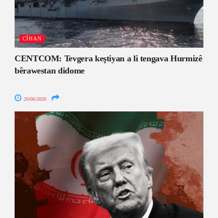
CÎHAN
CENTCOM: Tevgera keştiyan a li tengava Hurmizê
bêrawestan didome
20/06/2026