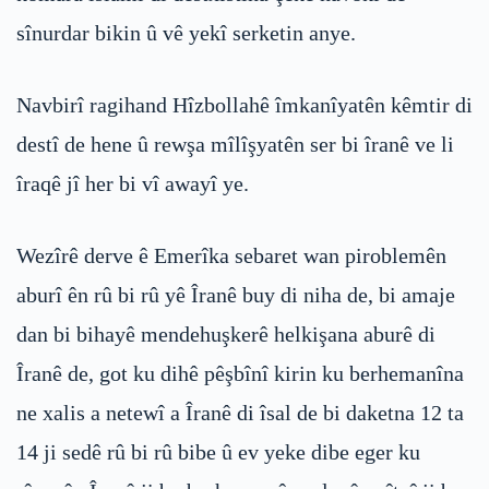
sînurdar bikin û vê yekî serketin anye.
Navbirî ragihand Hîzbollahê îmkanîyatên kêmtir di
destî de hene û rewşa mîlîşyatên ser bi îranê ve li
îraqê jî her bi vî awayî ye.
Wezîrê derve ê Emerîka sebaret wan piroblemên
aburî ên rû bi rû yê Îranê buy di niha de, bi amaje
dan bi bihayê mendehuşkerê helkişana aburê di
Îranê de, got ku dihê pêşbînî kirin ku berhemanîna
ne xalis a netewî a Îranê di îsal de bi daketna 12 ta
14 ji sedê rû bi rû bibe û ev yeke dibe eger ku