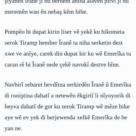
şîyanên Îranê ji bu berhem anîna alavên pîtvî ji bu
meremên wan ên nebaş kêm bibe.
Pompêo bi dupat kirin liser vê yekê ku hikometa
serok Tiramp hember Îranê ta niha serketin dest
xwe ve anîye, carek din dupat kir ku wê Emerîka tu
caran rê bi Îranê nede çekê navokî destve bîne.
Navbirî sebaret hevdîtna serkirdên Îranê û Emerîka
di roniştina dahatî a netewên êkgirtî li nîyoyorik di
heyva dahatî de got ku serok Tiramp wê mêze bike
aye wê ev yek di berjewenda xelkê Emerîka de be
yan ne.