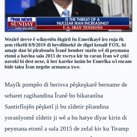
Wezîrê derve ê wîlayetên êkgirtî ên Emerîkayê îro ruja êk
şem rêkeftî 8/9/2019 di hevdîtinekê de digel kenalê FOX, bi
amaje dan bi pîrabonên Îranê hember suzên wê di peymana
etomî a havîna sala 2015 de xweya kir tu caran Îran wê çekî
navokî bi dest nexe, û her kareke lazim be Emerîka wî encam
bide taku Îran negehe armanca xwe.
Mayîk pompêo di berisva pêşkeşkarê bername de
sebaret ragihandina Îranê bo bikaranîna
Santirfîojên pêşketî ji bu zîdetir pîtandina
yoranîyomê zîdetir ji wê a bu hatye dîyar kirin di
peymana etomî a sala 2015 de zelal kir ku Tiramp