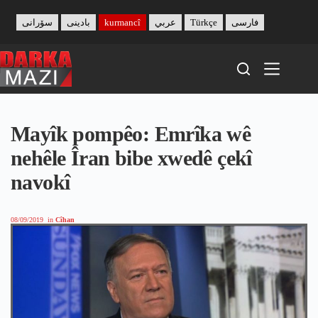
Skip
to
سۆرانی
بادینی
kurmancî
عربي
Türkçe
فارسی
content
Mayîk pompêo: Emrîka wê
nehêle Îran bibe xwedê çekî
navokî
08/09/2019
in
Cîhan