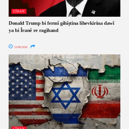
CÎHAN
Donald Trump bi fermî gihîştina lihevkirina dawî
ya bi Îranê re ragihand
15/06/2026
CÎHAN