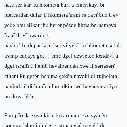
hate ser kar ku hkometa burî a emerîkayî bi
melyardan dular ji hkumeta îranî re dayî bun û ev
yeke bbu alîkar jbu beref pêşde birna bernameya
îranî di vî bwarî de.
navbirî bi dupat krin lser vî yekî ku hkometa serok
tramp cudaye got: ((emê dgel dewletên kendavî û
dgel îsraîlî û hemû hevalbendên xwe li sertaserî
cîhanî ku gefên hebuna çekên navokî di rujhelata
navînda û di îranîda fam dkin, wê hevpeymanîyn
nu drust bkîn.
Pompêo da xuya kirin ku armanc eve şyanên
komara îslamî di destxistina çekê navokî de