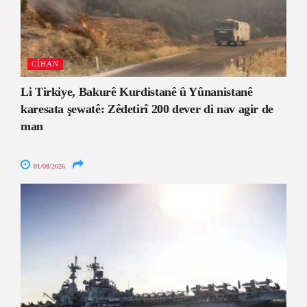
CÎHAN
Li Tirkiye, Bakurê Kurdistanê û Yûnanistanê
karesata şewatê: Zêdetirî 200 dever di nav agir de
man
01/08/2026