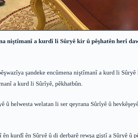
 niştîmanî a kurdî li Sûryê kir û pêşhatên herî daw
pêşwazîya şandeke encûmena niştîmanî a kurd li Sûryê k
nî a kurd li Sûrîyê, pêkhatbûn.
yê û helwesta welatan li ser qeyrana Sûrîyê û hevkêşeyê
lî ên kurdî ên Sûryê û di derbarê rewşa giştî a Sûryê û p