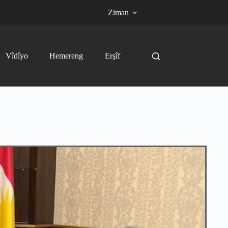
Ziman
Vîdîyo
Hemereng
Erşîf