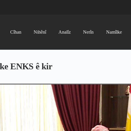
Cîhan
Nihênî
Analîz
Nerîn
Namîlke
eke ENKS ê kir