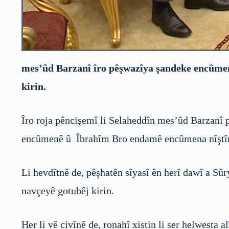
mes’ûd Barzanî îro pêşwazîya şandeke encûmena
kirin.
Îro roja pêncişemî li Selaheddîn mes’ûd Barzanî 
encûmenê û Îbrahîm Bro endamê encûmena nîştîma
Li hevdîtnê de, pêşhatên sîyasî ên herî dawî a Sûr
navçeyê gotubêj kirin.
Her li vê civînê de, ronahî xistin li ser helwesta a