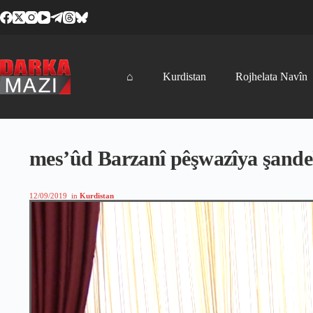
Skip
to
content
⌂
Kurdistan
Rojhelata Navîn
mes’ûd Barzanî pêşwazîya şand
12/09/2019
in
Kurdistan