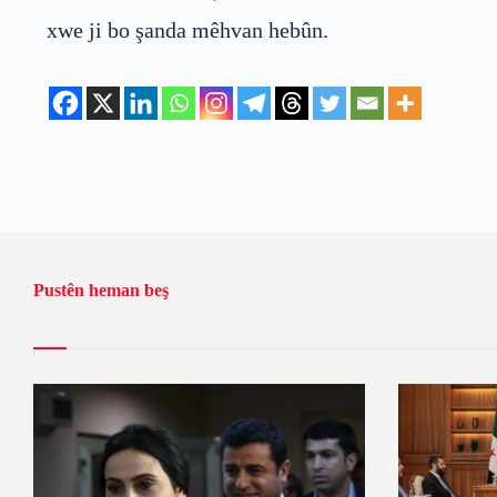
xwe ji bo şanda mêhvan hebûn.
Pustên heman beş