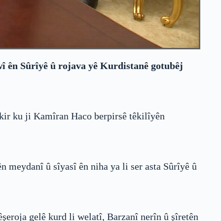
î ên Sûrîyê û rojava yê Kurdistanê gotubêj
ir ku ji Kamîran Haco berpirsê têkilîyên
n meydanî û sîyasî ên niha ya li ser asta Sûrîyê û
êşeroja gelê kurd li welatî, Barzanî nerîn û şîretên