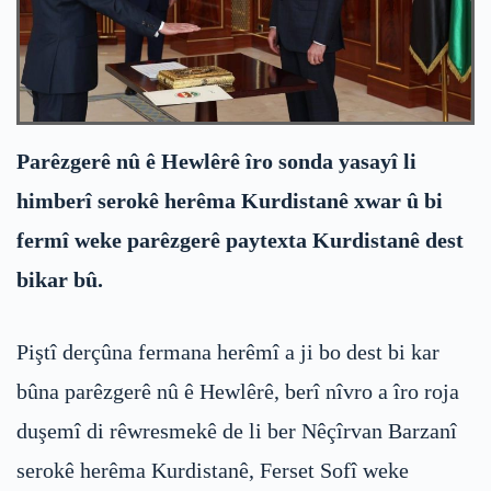
Parêzgerê nû ê Hewlêrê îro sonda yasayî li
himberî serokê herêma Kurdistanê xwar û bi
fermî weke parêzgerê paytexta Kurdistanê dest
bikar bû.
Piştî derçûna fermana herêmî a ji bo dest bi kar
bûna parêzgerê nû ê Hewlêrê, berî nîvro a îro roja
duşemî di rêwresmekê de li ber Nêçîrvan Barzanî
serokê herêma Kurdistanê, Ferset Sofî weke