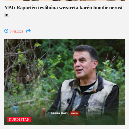
YPJ: Raportên tevlîbûna wezareta karên hundir nerast
in
04/08/2026
KURDISTAN