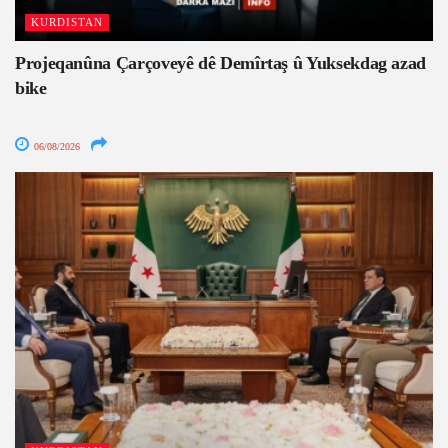
KURDISTAN
Projeqanûna Çarçoveyê dê Demîrtaş û Yuksekdag azad
bike
06/08/2026