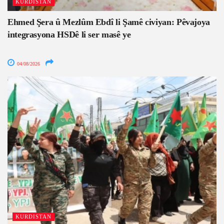
KURDISTAN
Ehmed Şera û Mezlûm Ebdî li Şamê civiyan: Pêvajoya
integrasyona HSDê li ser masê ye
04/08/2026
KURDISTAN