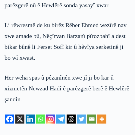
parêzgerê nû ê Hewlêrê sonda yasayî xwar.
Li rêwresmê de ku birêz Rêber Ehmed wezîrê nav
xwe amade bû, Nêçîrvan Barzanî pîrozbahî a dest
bikar bûnê li Ferset Sofî kir û hêvîya serketinê ji
bo wî xwast.
Her weha spas û pêzanînên xwe jî ji bo kar û
xizmetên Newzad Hadî ê parêzgerê berê ê Hewlêrê
şandin.