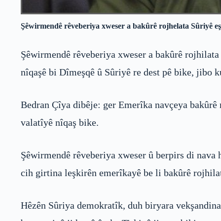
Şêwirmendê rêveberiya xweser a bakûrê rojhelata Sûriyê eşke
Şêwirmendê rêveberiya xweser a bakûrê rojhilata 
nîqaşê bi Dîmeşqê û Sûriyê re dest pê bike, jibo k
Bedran Çîya dibêje: ger Emerîka navçeya bakûrê ro
valatîyê nîqaş bike.
Şêwirmendê rêveberiya xweser û berpirs di nava 
cih girtina leşkirên emerîkayê be li bakûrê rojhila
Hêzên Sûriya demokratîk, duh biryara vekşandina h