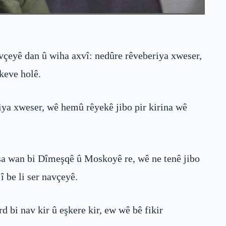
vçeyê dan û wiha axvî: nedûre rêveberiya xweser,
rkeve holê.
iya xweser, wê hemû rêyekê jibo pir kirina wê
şa wan bi Dîmeşqê û Moskoyê re, wê ne tenê jibo
î be li ser navçeyê.
 bi nav kir û eşkere kir, ew wê bê fikir