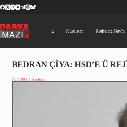
Skip
to
content
⌂
Kurdistan
Rojhelata Navîn
BEDRAN ÇÎYA: HSD’E Û RE
08/10/2019
in
Kurdistan