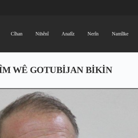
Cîhan
Nihênî
Analîz
Nerîn
Namîlke
JÎM WÊ GOTUBİJAN BİKİN