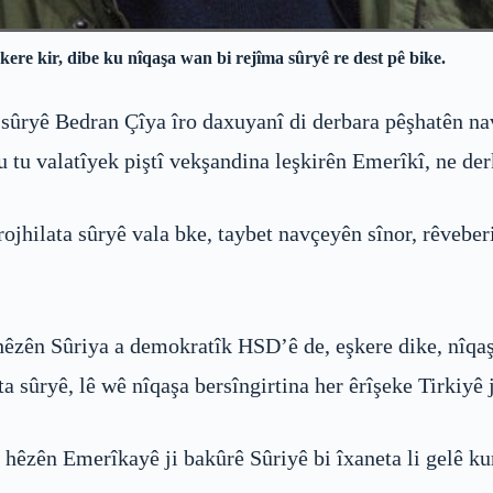
re kir, dibe ku nîqaşa wan bi rejîma sûryê re dest pê bike.
sûryê Bedran Çîya îro daxuyanî di derbara pêşhatên na
u tu valatîyek piştî vekşandina leşkirên Emerîkî, ne de
jhilata sûryê vala bke, taybet navçeyên sînor, rêveber
hêzên Sûriya a demokratîk HSD’ê de, eşkere dike, nîqa
ta sûryê, lê wê nîqaşa bersîngirtina her êrîşeke Tirkiyê j
êzên Emerîkayê ji bakûrê Sûriyê bi îxaneta li gelê kurd