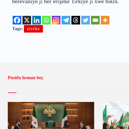
berevaniyê ji her êrîşeke Tirkiyê ji xwe bikin.
Tags:
sereke
Pustên heman beş