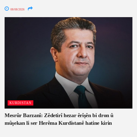
08/08/2026
KURDISTAN
Mesrûr Barzanî: Zêdetirî hezar êrîşên bi dron û
mûşekan li ser Herêma Kurdistanê hatine kirin