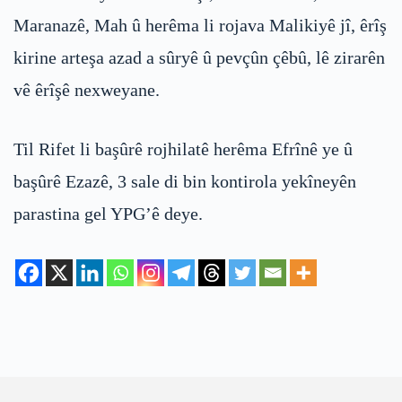
Maranazê, Mah û herêma li rojava Malikiyê jî, êrîş
kirine arteşa azad a sûryê û pevçûn çêbû, lê zirarên
vê êrîşê nexweyane.
Til Rifet li başûrê rojhilatê herêma Efrînê ye û
başûrê Ezazê, 3 sale di bin kontirola yekîneyên
parastina gel YPG’ê deye.