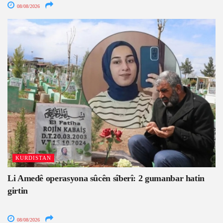
08/08/2026
KURDISTAN
Li Amedê operasyona sûcên sîberî: 2 gumanbar hatin
girtin
08/08/2026