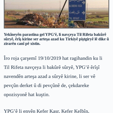
Yekîneyên parastina gel YPG’ê, li navçeya Til Rifeta bakûrê
sûryê, êrîş kirine ser arteşa azad ku Tirkiyê piştgiryê lê dike û
zirarên canî pê xistin.
Îro roja çarşemî 19/10/2019 hat ragihandin ku li
Til Rifeta navçeya li bakûrê sûryê, YPG’ê êrîşî
navendên arteşa azad a sûryê kirine, li ser vê
pevçûn derket û di pevçûnê de, çekdareke
opozisyonê hat kuştin.
YPG’ê li enyên Kefer Kaşr, Kefer Kelbîn,