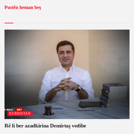
Pustên heman beş
KURDISTAN
Rê li ber azadkirina Demirtaş vedibe