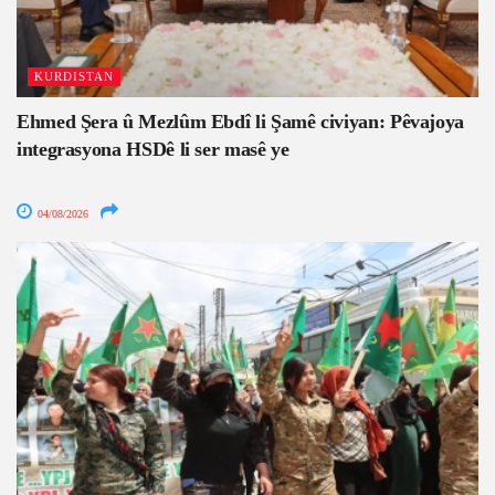
KURDISTAN
Ehmed Şera û Mezlûm Ebdî li Şamê civiyan: Pêvajoya
integrasyona HSDê li ser masê ye
04/08/2026