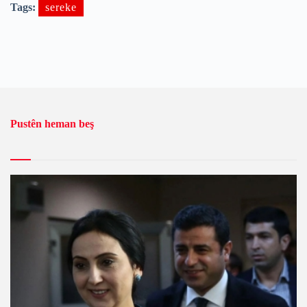
Tags:
sereke
Pustên heman beş