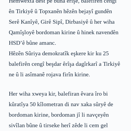
Hemwexta dest pê bûna êrîşê, balefirên cengî
ên Tirkiyê û Topxanên hêzên bejayî gundên
Serê Kanîyê, Girê Sipî, Dirbasiyê û her wiha
Qamîşloyê bordoman kirine û hinek navendên
HSD’ê bûne amanc.
Hêzên Sûriya demokratîk eşkere kir ku 25
balefirên cengî beşdar êrîşa dagîrkarî a Tirkiyê
ne û li asîmanê rojava firîn kirine.
Her wiha xweya kir, balefiran êvara îro bi
kûratîya 50 kîlometran di nav xaka sûryê de
bordoman kirine, bordoman jî li navçeyên
sivîlan bûne û tirseke herî zêde li cem gel