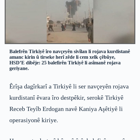
Balefrên Tirkiyê îro navçeyên sivîlan li rojava kurdistanê
amanc kirin û tirseke herî zêde li cem xelk çêbûye,
HSD’E dibêje: 25 balefirên Tirkiyê li asîmanê rojava
geriyane.
Êrîşa dagîrkarî a Tirkiyê li ser navçeyên rojava
kurdistanî êvara îro destpêkir, serokê Tirkiyê
Receb Teyîb Erdogan navê Kaniya Aşêtiyê li
operasiyonê kiriye.