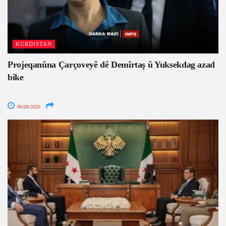
KURDISTAN
Projeqanûna Çarçoveyê dê Demîrtaş û Yuksekdag azad
bike
06/08/2026