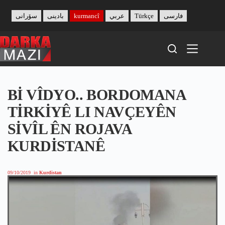
Skip
to
سۆرانی
بادینی
kurmancî
عربي
Türkçe
فارسی
content
Bİ VÎDYO.. BORDOMANA
TİRKİYÊ LI NAVÇEYÊN
SİVÎL ÊN ROJAVA
KURDİSTANÊ
09/10/2019
in
Kurdistan