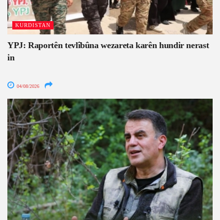
KURDISTAN
YPJ: Raportên tevlîbûna wezareta karên hundir nerast
in
04/08/2026