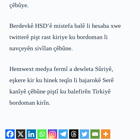
çêbûye.
Berdevkê HSD’ê mistefa balê li hesaba xwe
twitterê pişt rast kiriye ku bordoman li
navçeyên sivîlan çêbûne.
Hemwext medya fermî a dewleta Sûriyê,
eşkere kir ku hinek teqîn li bajarokê Serê
kanîyê çêbûne piştî ku balefirên Tirkiyê
bordoman kirîn.