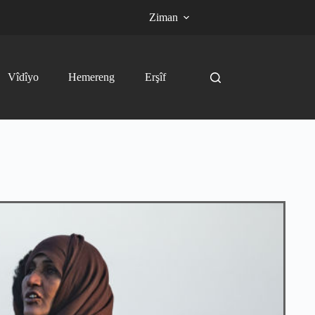
Ziman
Vîdîyo
Hemereng
Erşîf