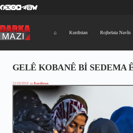
Skip
to
content
⌂
Kurdistan
Rojhelata Navîn
GELÊ KOBANÊ Bİ SEDEMA 
12/10/2019
in
Kurdistan