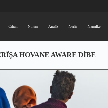
Cîhan
Nihênî
Analîz
Nerîn
Namîlke
ÊRÎŞA HOVANE AWARE DİBE