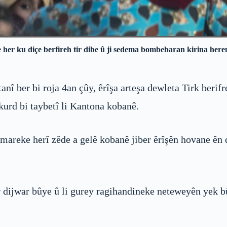
her ku diçe berfireh tir dibe û ji sedema bombebaran kirina heremek
anî ber bi roja 4an çûy, êrîşa arteşa dewleta Tirk berif
kurd bi taybetî li Kantona kobanê.
jmareke herî zêde a gelê kobanê jiber êrîşên hovane ên
ir dijwar bûye û li gurey ragihandineke neteweyên yek 