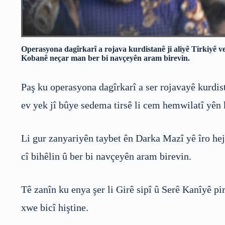
Operasyona dagîrkarî a rojava kurdistanê ji aliyê Tirkiyê ve 
Kobanê neçar man ber bi navçeyên aram birevin.
Paş ku operasyona dagîrkarî a ser rojavayê kurdist
ev yek jî bûye sedema tirsê li cem hemwilatî yên 
Li gur zanyariyên taybet ên Darka Mazî yê îro he
cî bihêlin û ber bi navçeyên aram birevin.
Tê zanîn ku enya şer li Girê sipî û Serê Kanîyê p
xwe bicî hiştine.