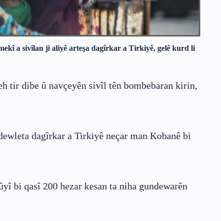
î a sivîlan ji aliyê arteşa dagîrkar a Tirkiyê, gelê kurd li
reh tir dibe û navçeyên sivîl tên bombebaran kirin,
 dewleta dagîrkar a Tirkiyê neçar man Kobanê bi
bûyî bi qasî 200 hezar kesan ta niha gundewarên