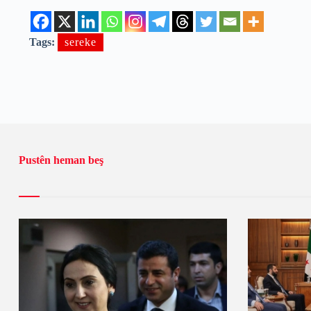
Tags:
sereke
Pustên heman beş