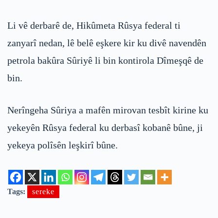
Li vê derbarê de, Hikûmeta Rûsya federal ti
zanyarî nedan, lê belê eşkere kir ku divê navendên
petrola bakûra Sûriyê li bin kontirola Dîmeşqê de
bin.
Nerîngeha Sûriya a mafên mirovan tesbît kirine ku
yekeyên Rûsya federal ku derbasî kobanê bûne, ji
yekeya polîsên leşkirî bûne.
Tags:
sereke