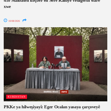
410 Malbatên koçber ên Serê Kaniyê vedigerin warê
xwe
10/08/2026
KURDISTAN
PKKe ya hilweşiyayî: Eger Ocalan yasaya çarçoveyê