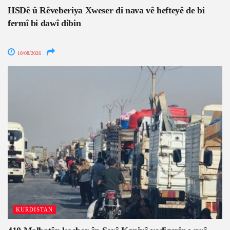
HSDê û Rêveberiya Xweser di nava vê hefteyê de bi
fermî bi dawî dibin
10/08/2026
KURDISTAN