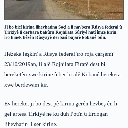
Ji bo bicî kirina lihevhatina Soçî a li navbera Rûsya federal û
Tirkiyê li derbara bakûra Rojhilata Sûriyê hatî îmze kirin,
îro hinek hêzên Rûsyayê derbasî bajarê kobanê bûn.
Hêzeka leşkirî a Rûsya federal îro roja çarşemî
23/10/2019an, li alê Rojhilata Firatê dest bi
hereketên xwe kirine û ber bi alê Kobanê hereketa
xwe berdewam kir.
Ev hereket ji bo dest pê kirina gerên hevbeş ên li
gel arteşa Tirkiyê ne ku duh Potîn û Erdogan
lihevhatin li ser kirine.