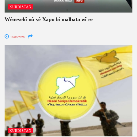
KURDISTAN
Wêneyekî nû yê Xapo bi malbata wî re
10/08/2026
KURDISTAN