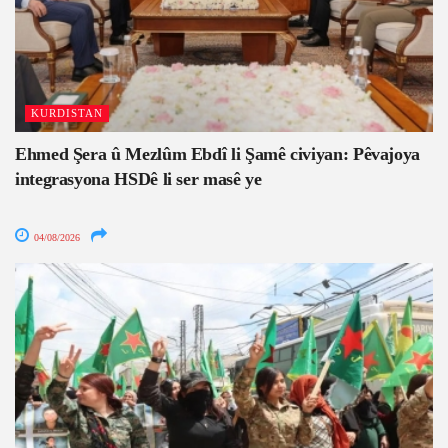
KURDISTAN
Ehmed Şera û Mezlûm Ebdî li Şamê civiyan: Pêvajoya
integrasyona HSDê li ser masê ye
04/08/2026