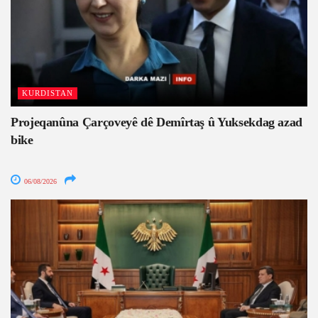
KURDISTAN
Projeqanûna Çarçoveyê dê Demîrtaş û Yuksekdag azad
bike
06/08/2026