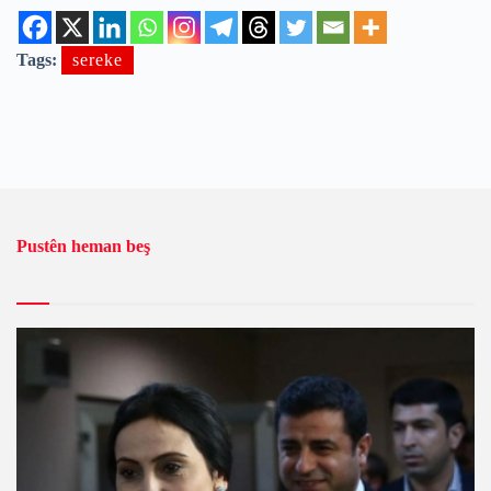
Tags:
sereke
Pustên heman beş