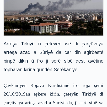
Arteşa Tirkiyê û çeteyên wê di çarçûveya
arteşa azad a Sûriyê da car din agirbestê
binpê dikin û îro ji serê sibê dest avêtine
topbaran kirina gundên Serêkaniyê.
Çavkaniyên Rojava Kurdistanê îro roja şemî
26/10/2019an eşkere kirin, çeteyên Tirkiyê di
çarçûveya arteşa azad a Sûriyê da, ji serê sibê ya