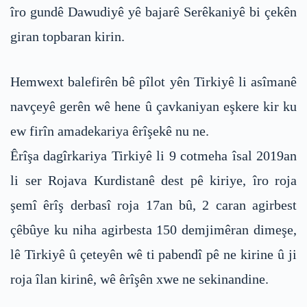
îro gundê Dawudiyê yê bajarê Serêkaniyê bi çekên
giran topbaran kirin.
Hemwext balefirên bê pîlot yên Tirkiyê li asîmanê
navçeyê gerên wê hene û çavkaniyan eşkere kir ku
ew firîn amadekariya êrîşekê nu ne.
Êrîşa dagîrkariya Tirkiyê li 9 cotmeha îsal 2019an
li ser Rojava Kurdistanê dest pê kiriye, îro roja
şemî êrîş derbasî roja 17an bû, 2 caran agirbest
çêbûye ku niha agirbesta 150 demjimêran dimeşe,
lê Tirkiyê û çeteyên wê ti pabendî pê ne kirine û ji
roja îlan kirinê, wê êrîşên xwe ne sekinandine.