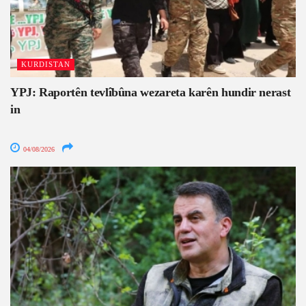
KURDISTAN
YPJ: Raportên tevlîbûna wezareta karên hundir nerast
in
04/08/2026