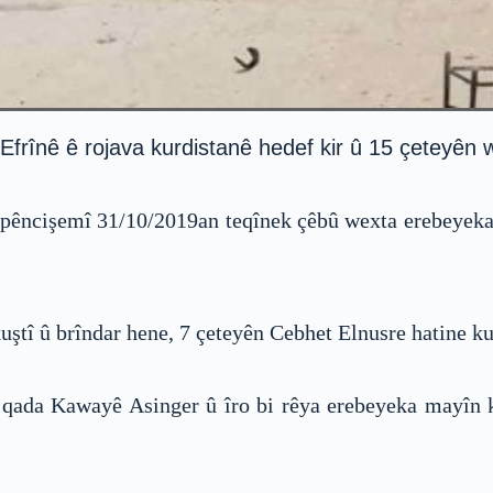
frînê ê rojava kurdistanê hedef kir û 15 çeteyên wa
ja pêncişemî 31/10/2019an teqînek çêbû wexta erebeyeka
ştî û brîndar hene, 7 çeteyên Cebhet Elnusre hatine kuş
qada Kawayê Asinger û îro bi rêya erebeyeka mayîn ki