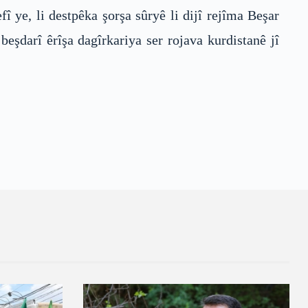
 ye, li destpêka şorşa sûryê li dijî rejîma Beşar
eşdarî êrîşa dagîrkariya ser rojava kurdistanê jî