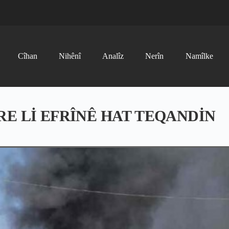
Cîhan
Nihênî
Analîz
Nerîn
Namîlke
E Lİ EFRÎNÊ HAT TEQANDİN