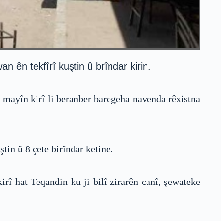
n ên tekfîrî kuştin û brîndar kirin.
 mayîn kirî li beranber baregeha navenda rêxistna
tin û 8 çete birîndar ketine.
rî hat Teqandin ku ji bilî zirarên canî, şewateke