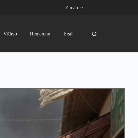
Ziman
Vîdîyo
Hemereng
Erşîf