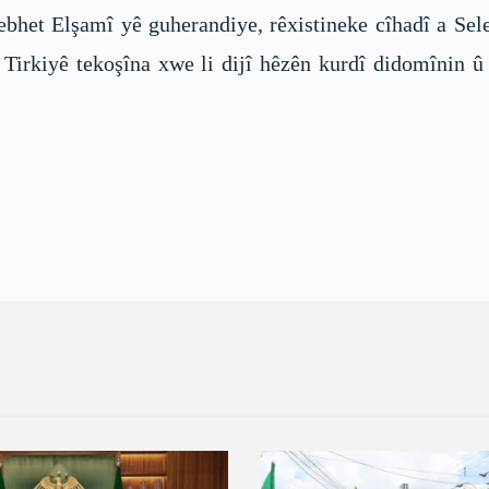
het Elşamî yê guherandiye, rêxistineke cîhadî a Selefî
 Tirkiyê tekoşîna xwe li dijî hêzên kurdî didomînin û b