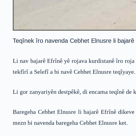
Teqînek îro navenda Cebhet Elnusre li bajarê E
Li nav bajarê Efrînê yê rojava kurdistanê îro ro
tekfîrî a Selefî a bi navê Cebhet Elnusre teqîyaye.
Li gor zanyariyên destpêkê, di encama teqînê de ku
Baregeha Cebhet Elnusre li bajarê Efrînê dikeve 
mezn bi navenda baregeha Cebhet Elnusre ket.