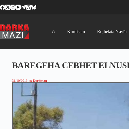
Skip
to
content
⌂
Kurdistan
Rojhelata Navîn
BAREGEHA CEBHET ELNUSR
31/10/2019
in
Kurdistan