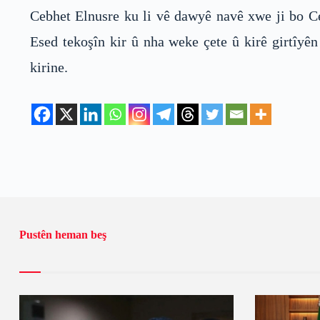
Cebhet Elnusre ku li vê dawyê navê xwe ji bo Ceb
Esed tekoşîn kir û nha weke çete û kirê girtîyên
kirine.
Pustên heman beş