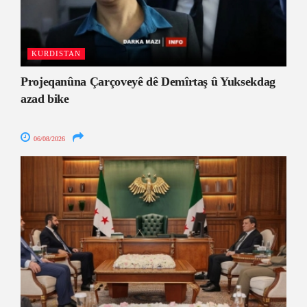
KURDISTAN
Projeqanûna Çarçoveyê dê Demîrtaş û Yuksekdag
azad bike
06/08/2026