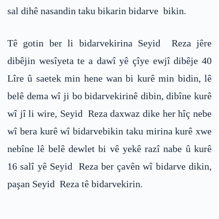
sal dihê nasandin taku bikarin bidarve bikin.
Tê gotin ber li bidarvekirina Seyid Reza jêre
dibêjin wesîyeta te a dawî yê çîye ewjî dibêje 40
Lîre û saetek min hene wan bi kurê min bidin, lê
belê dema wî ji bo bidarvekirinê dibin, dibîne kurê
wî jî li wire, Seyid Reza daxwaz dike her hîç nebe
wî bera kurê wî bidarvebikin taku mirina kurê xwe
nebîne lê belê dewlet bi vê yekê razî nabe û kurê
16 salî yê Seyid Reza ber çavên wî bidarve dikin,
paşan Seyid Reza tê bidarvekirin.