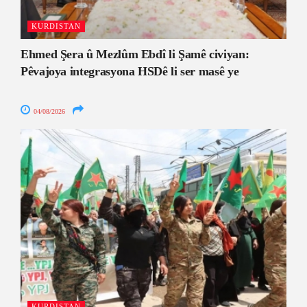
KURDISTAN
Ehmed Şera û Mezlûm Ebdî li Şamê civiyan:
Pêvajoya integrasyona HSDê li ser masê ye
04/08/2026
KURDISTAN