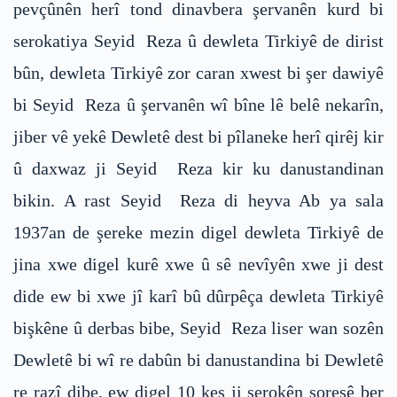
pevçûnên herî tond dinavbera şervanên kurd bi
serokatiya Seyid Reza û dewleta Tirkiyê de dirist
bûn, dewleta Tirkiyê zor caran xwest bi şer dawiyê
bi Seyid Reza û şervanên wî bîne lê belê nekarîn,
jiber vê yekê Dewletê dest bi pîlaneke herî qirêj kir
û daxwaz ji Seyid Reza kir ku danustandinan
bikin. A rast Seyid Reza di heyva Ab ya sala
1937an de şereke mezin digel dewleta Tirkiyê de
jina xwe digel kurê xwe û sê nevîyên xwe ji dest
dide ew bi xwe jî karî bû dûrpêça dewleta Tirkiyê
bişkêne û derbas bibe, Seyid Reza liser wan sozên
Dewletê bi wî re dabûn bi danustandina bi Dewletê
re razî dibe, ew digel 10 kes ji serokên şoreşê ber