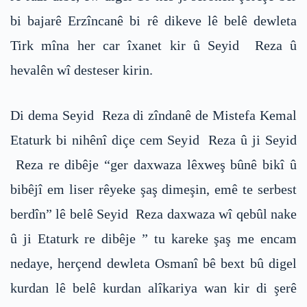
bi bajarê Erzîncanê bi rê dikeve lê belê dewleta
Tirk mîna her car îxanet kir û Seyid Reza û
hevalên wî desteser kirin.
Di dema Seyid Reza di zîndanê de Mistefa Kemal
Etaturk bi nihênî diçe cem Seyid Reza û ji Seyid
Reza re dibêje “ger daxwaza lêxweş bûnê bikî û
bibêjî em liser rêyeke şaş dimeşin, emê te serbest
berdîn” lê belê Seyid Reza daxwaza wî qebûl nake
û ji Etaturk re dibêje ” tu kareke şaş me encam
nedaye, herçend dewleta Osmanî bê bext bû digel
kurdan lê belê kurdan alîkariya wan kir di şerê