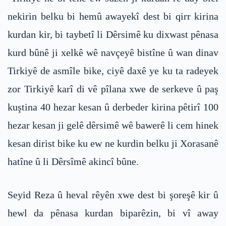
nekirin belku bi hemû awayekî dest bi qirr kirina
kurdan kir, bi taybetî li Dêrsimê ku dixwast pênasa
kurd bûnê ji xelkê wê navçeyê bistîne û wan dinav
Tirkiyê de asmîle bike, ciyê daxê ye ku ta radeyek
zor Tirkiyê karî di vê pîlana xwe de serkeve û paş
kuştina 40 hezar kesan û derbeder kirina pêtirî 100
hezar kesan ji gelê dêrsimê wê bawerê li cem hinek
kesan dirist bike ku ew ne kurdin belku ji Xorasanê
hatîne û li Dêrsîmê akincî bûne.
Seyid Reza û heval rêyên xwe dest bi şoreşê kir û
hewl da pênasa kurdan biparêzin, bi vî away