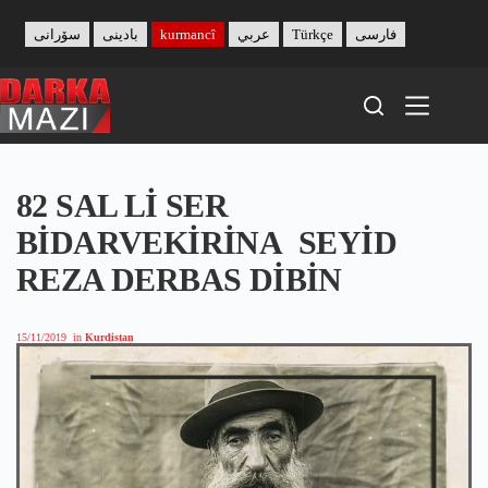
Skip
to
سۆرانی
بادینی
kurmancî
عربي
Türkçe
فارسی
content
82 SAL Lİ SER
BİDARVEKİRİNA SEYİD
REZA DERBAS DİBİN
15/11/2019
in
Kurdistan