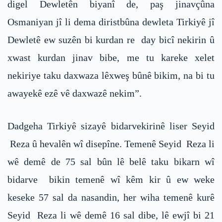
digel Dewletên biyanî de, paş jinavçûna
Osmaniyan jî li dema diristbûna dewleta Tirkiyê jî
Dewletê ew suzên bi kurdan re day bicî nekirin û
xwast kurdan jinav bibe, me tu kareke xelet
nekiriye taku daxwaza lêxweş bûnê bikim, na bi tu
awayekê ezê vê daxwazê nekim”.
Dadgeha Tirkiyê sizayê bidarvekirinê liser Seyid
Reza û hevalên wî disepîne. Temenê Seyid Reza li
wê demê de 75 sal bûn lê belê taku bikarn wî
bidarve bikin temenê wî kêm kir û ew weke
keseke 57 sal da nasandin, her wiha temenê kurê
Seyid Reza li wê demê 16 sal dibe, lê ewjî bi 21