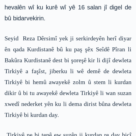
hevalên wî ku kurê wî yê 16 salan jî digel de
bû bidarvekirin.
Seyid Reza Dêrsimî yek ji serkirdeyên herî diyar
ên qada Kurdistanê bû ku paş şêx Seîdê Pîran li
Bakûra Kurdistanê dest bi şoreşê kir li dijî dewleta
Tirkiyê a faşîst, jiberku li wê demê de dewleta
Tirkiyê bi hemû awayekê zolm û stem li kurdan
dikir û bi tu awayekê dewleta Tirkiyê li wan suzan
xwedî nederket yên ku li dema dirist bûna dewleta
Tirkiyê bi kurdan day.
Tirkiyê ne bi tenê ew suzên ji kurdan re day bicî