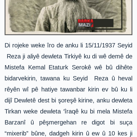
Di rojeke weke îro de anku li 15/11/1937 Seyid
Reza ji aliyê dewleta Tirkiyê ku di wê demê de
Mistefa Kemal Etaturk Serokê wê bû dihête
bidarvekirin, tawana ku Seyid Reza û heval
rêyên wî pê hatiye tawanbar kirin ev bû ku li
dijî Dewletê dest bi şoreşê kirine, anku dewleta
Tirkan weke dewleta ‘îraqê ku bi mela Mistefa
Barzanî û pêşmergehan re digot bi suça
“mixerib” bûne, dadgeh kirin û ew û 10 kes ji