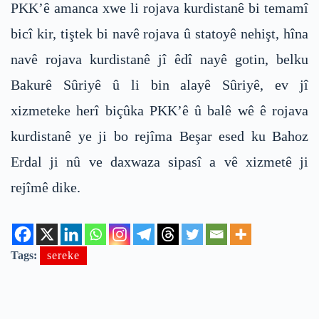
PKK’ê amanca xwe li rojava kurdistanê bi temamî
bicî kir, tiştek bi navê rojava û statoyê nehişt, hîna
navê rojava kurdistanê jî êdî nayê gotin, belku
Bakurê Sûriyê û li bin alayê Sûriyê, ev jî
xizmeteke herî biçûka PKK’ê û balê wê ê rojava
kurdistanê ye ji bo rejîma Beşar esed ku Bahoz
Erdal ji nû ve daxwaza sipasî a vê xizmetê ji
rejîmê dike.
Tags:
sereke