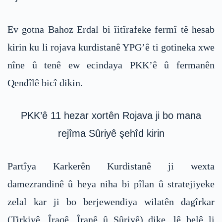
Ev gotna Bahoz Erdal bi îitîrafeke fermî tê hesab
kirin ku li rojava kurdistanê YPG’ê ti gotineka xwe
nîne û tenê ew ecindaya PKK’ê û fermanên
Qendîlê bicî dikin.
PKK’ê 11 hezar xortên Rojava ji bo mana
rejîma Sûriyê şehîd kirin
Partîya Karkerên Kurdistanê ji wexta
damezrandinê û heya niha bi pîlan û stratejiyeke
zelal kar ji bo berjewendiya wilatên dagîrkar
(Tirkiyê, Îraqê, Îranê û Sûriyê) dike, lê belê li