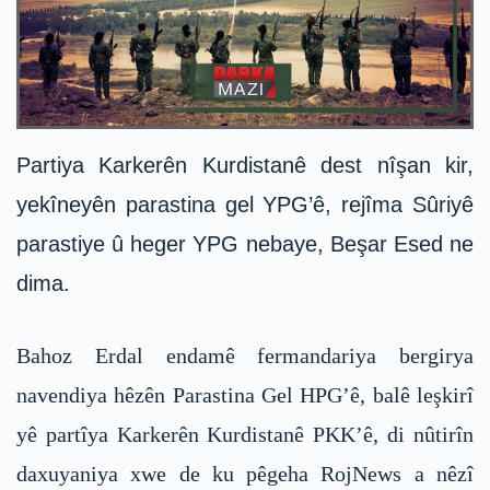
Partiya Karkerên Kurdistanê dest nîşan kir,
yekîneyên parastina gel YPG’ê, rejîma Sûriyê
parastiye û heger YPG nebaye, Beşar Esed ne
dima.
Bahoz Erdal endamê fermandariya bergirya
navendiya hêzên Parastina Gel HPG’ê, balê leşkirî
yê partîya Karkerên Kurdistanê PKK’ê, di nûtirîn
daxuyaniya xwe de ku pêgeha RojNews a nêzî