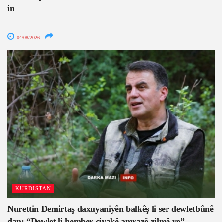
in
04/08/2026
KURDISTAN
Nurettin Demirtaş daxuyaniyên balkêş li ser dewletbûnê
dan: “Dewlet li hember civakê amrazê zilmê ye”