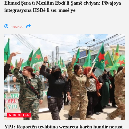
Ehmed Şera û Mezlûm Ebdî li Şamê civiyan: Pêvajoya
integrasyona HSDê li ser masê ye
04/08/2026
KURDISTAN
YPJ: Raportên tevlîbûna wezareta karên hundir nerast