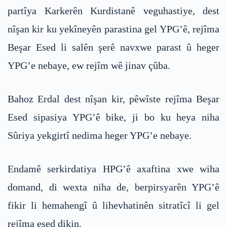
partîya Karkerên Kurdistanê veguhastiye, dest
nîşan kir ku yekîneyên parastina gel YPG’ê, rejîma
Beşar Esed li salên şerê navxwe parast û heger
YPG’e nebaye, ew rejîm wê jinav çûba.
Bahoz Erdal dest nîşan kir, pêwîste rejîma Beşar
Esed sipasiya YPG’ê bike, ji bo ku heya niha
Sûriya yekgirtî nedima heger YPG’e nebaye.
Endamê serkirdatiya HPG’ê axaftina xwe wiha
domand, di wexta niha de, berpirsyarên YPG’ê
fikir li hemahengî û lihevhatinên sitratîcî li gel
rejîma esed dikin.