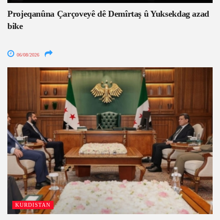
Projeqanûna Çarçoveyê dê Demîrtaş û Yuksekdag azad
bike
06/08/2026
KURDISTAN