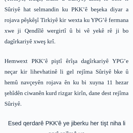
Sûriyê hat selmandin ku PKK’ê beşeka diyar a
rojava pêşkêşî Tirkiyê kir wexta ku YPG’ê fermana
xwe ji Qendîlê wergirtî û bi vê yekê rê ji bo
dagîrkariyê xweş krî.
Hemwext PKK’ê piştî êrîşa dagîrkariyê YPG’e
neçar kir lihevhatinê li gel rejîma Sûriyê bke û
hemû navçeyên rojava ên ku bi xuyna 11 hezar
şehîdên ciwanên kurd rizgar kirîn, dane dest rejîma
Sûriyê.
Esed qerdarê PKK’ê ye jiberku her tişt niha li