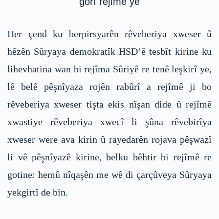
gorî rejîmê ye
Her çend ku berpirsyarên rêveberiya xweser û
hêzên Sûryaya demokratîk HSD’ê tesbît kirine ku
lihevhatina wan bi rejîma Sûriyê re tenê leşkirî ye,
lê belê pêşnîyaza rojên rabûrî a rejîmê ji bo
rêveberiya xweser tişta ekis nîşan dide û rejîmê
xwastiye rêveberiya xwecî li şûna rêvebirîya
xweser were ava kirin û rayedarên rojava pêşwazî
li vê pêşnîyazê kirine, belku bêhtir bi rejîmê re
gotine: hemû nîqaşên me wê di çarçûveya Sûryaya
yekgirtî de bin.