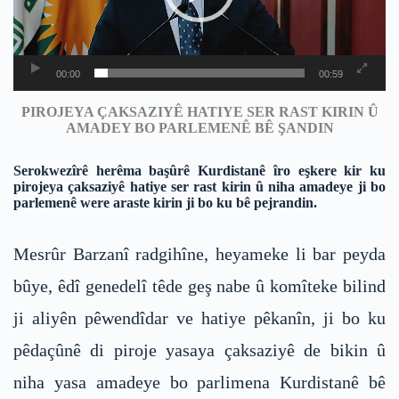
00:00
00:59
PIROJEYA ÇAKSAZIYÊ HATIYE SER RAST KIRIN Û
AMADEY BO PARLEMENÊ BÊ ŞANDIN
Serokwezîrê herêma başûrê Kurdistanê îro eşkere kir ku
pirojeya çaksaziyê hatiye ser rast kirin û niha amadeye ji bo
parlemenê were araste kirin ji bo ku bê pejrandin.
Mesrûr Barzanî radgihîne, heyameke li bar peyda
bûye, êdî genedelî têde geş nabe û komîteke bilind
ji aliyên pêwendîdar ve hatiye pêkanîn, ji bo ku
pêdaçûnê di piroje yasaya çaksaziyê de bikin û
niha yasa amadeye bo parlimena Kurdistanê bê