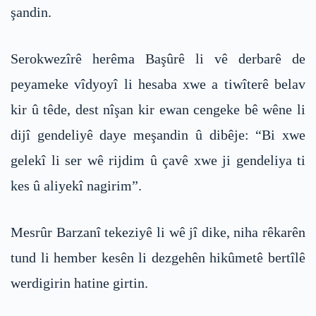
şandin.
Serokwezîrê herêma Başûrê li vê derbarê de
peyameke vîdyoyî li hesaba xwe a tiwîterê belav
kir û têde, dest nîşan kir ewan cengeke bê wêne li
dijî gendeliyê daye meşandin û dibêje: “Bi xwe
gelekî li ser wê rijdim û çavê xwe ji gendeliya ti
kes û aliyekî nagirim”.
Mesrûr Barzanî tekeziyê li wê jî dike, niha rêkarên
tund li hember kesên li dezgehên hikûmetê bertîlê
werdigirin hatine girtin.