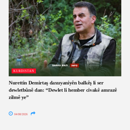
KURDISTAN
Nurettin Demirtaş daxuyaniyên balkêş li ser
dewletbûnê dan: “Dewlet li hember civakê amrazê
zilmê ye”
04/08/2026