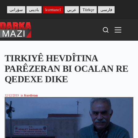
Skip
to
سۆرانی
بادینی
kurmancî
عربي
Türkçe
فارسی
content
TIRKIYÊ HEVDÎTINA
PARÊZERAN BI OCALAN RE
QEDEXE DIKE
12/12/2019
in
Kurdistan