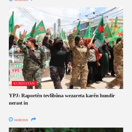
KURDISTAN
YPJ: Raportên tevlîbûna wezareta karên hundir
nerast in
04/08/2026