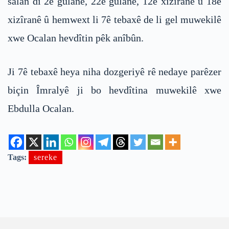
salan di 2ê gulanê, 22ê gulanê, 12ê xizîranê û 18ê
xizîranê û hemwext li 7ê tebaxê de li gel muwekilê
xwe Ocalan hevdîtin pêk anîbûn.
Ji 7ê tebaxê heya niha dozgeriyê rê nedaye parêzer
biçin Îmralyê ji bo hevdîtina muwekilê xwe
Ebdulla Ocalan.
Tags:
sereke