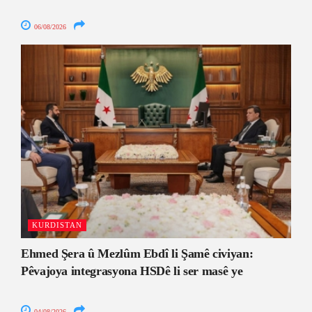
06/08/2026
KURDISTAN
Ehmed Şera û Mezlûm Ebdî li Şamê civiyan:
Pêvajoya integrasyona HSDê li ser masê ye
04/08/2026