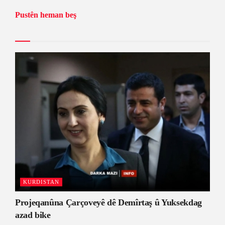
Pustên heman beş
KURDISTAN
Projeqanûna Çarçoveyê dê Demîrtaş û Yuksekdag
azad bike