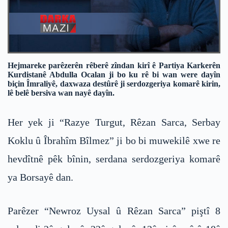
Hejmareke parêzerên rêberê zîndan kirî ê Partiya Karkerên
Kurdistanê Abdulla Ocalan ji bo ku rê bi wan were dayîn
biçin Îmraliyê, daxwaza destûrê ji serdozgeriya komarê kirin,
lê belê bersiva wan nayê dayîn.
Her yek ji “Razye Turgut, Rêzan Sarca, Serbay
Koklu û Îbrahîm Bîlmez” ji bo bi muwekilê xwe re
hevdîtnê pêk bînin, serdana serdozgeriya komarê
ya Borsayê dan.
Parêzer “Newroz Uysal û Rêzan Sarca” piştî 8